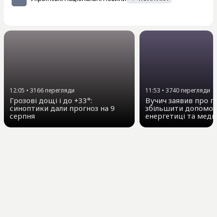
12:05
•
3166
перегляди
11:53
•
3740
перегляди
Грозові дощі і до +33°:
Вучич заявив про п
синоптики дали прогноз на 9
збільшити допомогу
серпня
енергетиці та меди