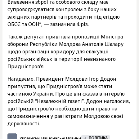
Вивезення зброї та особового складу має
супроводжуватися контролем з боку наших
західних партнерів та проходити під егідою
ОБСЄ та ООН”, — зазначила Фріз.
Також депутат привітала пропозиції Міністра
оборони Республіки Молдова Анатолія Шалару
щодо організації коридору для евакуації
російських військ із території невизнаного
Придністров’я.
Нагадаємо, Президент Молдови Ігор Додон
припустив, що Придністров’я може стати
частиною України
. Про це він сказав в інтерв’ю
російській “Незалежній газеті”. Додон наголосив,
що Придністров'ю необхідно дати право на
самовизначення у разі втрати Молдовою своєї
державності.
Українські Національні Новини
ПОЛІТИКА