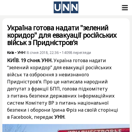
Україна готова надати "зелений
коридор" для евакуації російських
військ з Придністров’я
Київ
•
УНН
18 січня 2018, 22:36
•
14098
перегляди
КИЇВ. 19 січня. УНН.
Україна готова надати
“зелений коридор” для евакуації російських
військ та озброєння з невизнаного
Придністров’я. Про це написала народний
депутат з фракції БПП, голова підкомітету
з питань безпеки державних інформаційних
систем Комітету ВР з питань національної
безпеки і оборони Ірина Фріз на своїй сторінці
в Facebook, передає
УНН
.