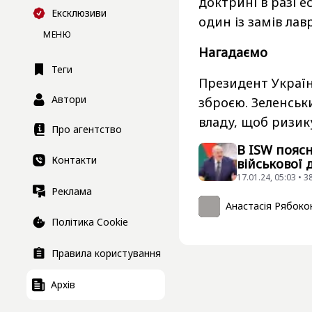
доктрині в разі е
Ексклюзиви
один із замів лав
МЕНЮ
Нагадаємо
Теги
Президент Україн
Автори
зброєю. Зеленсь
владу, щоб ризик
Про агентство
В ISW поясн
Контакти
військової
17.01.24, 05:03 • 
Реклама
Анастасія Рябоко
Політика Cookie
Правила користування
Архів