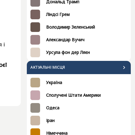
Дональд Трамп
Ліндсі Грем
Володимир Зеленський
Александар Вучич
 і
Урсула фон дер Ляєн
оєї
АКТУАЛЬНІ МІСЦЯ
Україна
Сполучені Штати Америки
Одеса
Іран
Німеччина