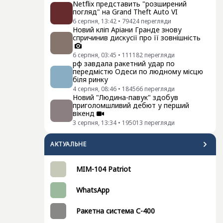
Netflix представить "розширений
погляд" на Grand Theft Auto VI
6 серпня, 13:42
•
79424
перегляди
Новий кліп Аріани Гранде знову
спричинив дискусії про її зовнішність
6 серпня, 03:45
•
111182
перегляди
рф завдала ракетний удар по
передмістю Одеси по людному місцю
біля ринку
4 серпня, 08:46
•
184566
перегляди
Новий "Людина-павук" здобув
приголомшливий дебют у перший
вікенд
3 серпня, 13:34
•
195013
перегляди
АКТУАЛЬНЕ
MIM-104 Patriot
WhatsApp
Ракетна система С-400