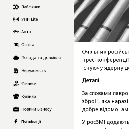
Лайфхаки
УНН Lite
Авто
Освіта
Очільник російсь
Погода та довкілля
прес-конференції
існуючу ядерну д
Нерухомість
Деталі
Фінанси
За словами лавров
Кулінар
зброї", яка нараз
добре відомо "ам
Новини Бізнесу
У росЗМІ додають
Публікації