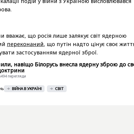
скалації подій у війни з Україною висловлювався
рова.
и вважає, що росія лише залякує світ ядерною
кий
переконаний
, що путін надто цінує своє життя
увати застосуванням ядерної зброї.
или, навіщо Білорусь внесла ядерну зброю до св
 доктрини
38494 перегляди
нь
ВІЙНА В УКРАЇНІ
СВІТ