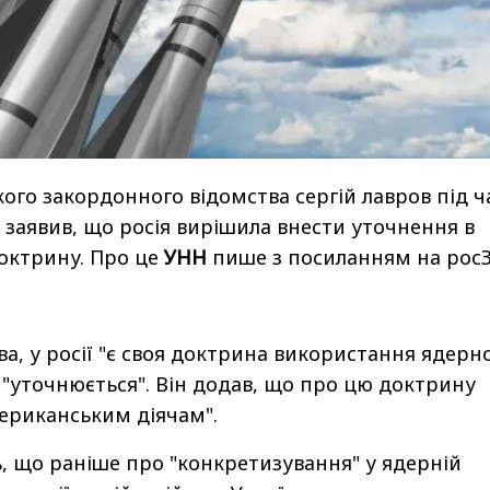
кого закордонного відомства сергій лавров під ч
 заявив, що росія вирішила внести уточнення в
октрину. Про це
УНН
пише з посиланням на росЗ
а, у росії "є своя доктрина використання ядерн
і "уточнюється". Він додав, що про цю доктрину
ериканським діячам".
, що раніше про "конкретизування" у ядерній