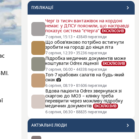
ПУБЛІКАЦІЇ
Черг із тисяч вантажівок на кордоні
немає: у ДПСУ пояснили, що насправді
показує система “єЧерга”
ЕКСКЛЮЗИВ
7 серпня, 15:13
•
43849
перегляди
Що обов’язково потрібно встигнути
зробити на городі до кінця літа
7 серпня, 12:39
•
35236
перегляди
ас
Підробка медичних документів може
коштувати Odrex ліцензії
ЕКСКЛЮЗИВ
7 серпня, 06:00
•
44338
перегляди
МІ.
Топ-7 крабових салатів на будь-який
смак
6 серпня, 08:19
•
81606
перегляди
Вдова пацієнта Odrex звернулася зі
скаргою до МОЗ – клініку треба
ої
перевірити через можливу підробку
медичних документів
ЕКСКЛЮЗИВ
6 серпня, 06:30
•
88835
перегляди
АКТУАЛЬНI ЛЮДИ