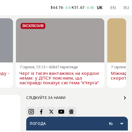
UK
EN
RU
$
44.76
€
51.67
↑
0.07
↑
0.05
ЕКСКЛЮЗИВ
7 серпня, 15:13
•
43847
перегляди
7 серпня, 13
ду -
Черг із тисяч вантажівок на кордоні
Міжнарод
немає: у ДПСУ пояснили, що
скоротил
насправді показує система “єЧерга”
СЛІДКУЙТЕ ЗА НАМИ
ПОГОДА