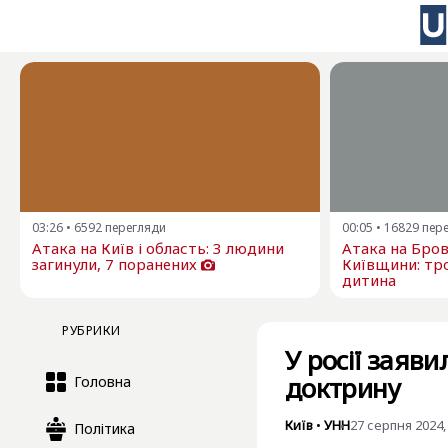
03:26
•
6592
перегляди
00:05
•
16829
пер
Атака на Київ і область: 3 людини
Атака на Бро
загинули, 7 поранених
Київщини: тро
дитина
РУБРИКИ
У росії заяв
доктрину
Головна
Київ
•
УНН
27 серпня 2024,
Політика