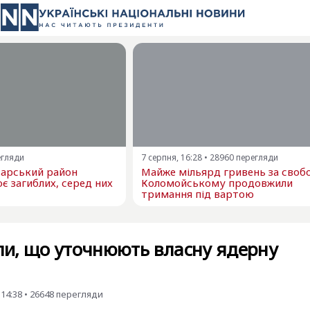
егляди
7 серпня, 16:28
•
28960
перегляди
варський район
Майже мільярд гривень за свобо
є загиблих, серед них
Коломойському продовжили
тримання під вартою
или, що уточнюють власну ядерну
 14:38
•
26648
перегляди