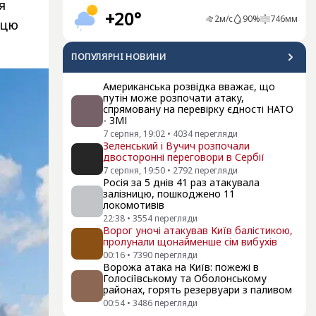
я
+20°
2
м/с
90
%
746
мм
 цю
ПОПУЛЯРНI НОВИНИ
Американська розвідка вважає, що
путін може розпочати атаку,
спрямовану на перевірку єдності НАТО
- ЗМІ
7 серпня, 19:02
•
4034
перегляди
Зеленський і Вучич розпочали
двосторонні переговори в Сербії
7 серпня, 19:50
•
2792
перегляди
Росія за 5 днів 41 раз атакувала
залізницю, пошкоджено 11
локомотивів
22:38
•
3554
перегляди
Ворог уночі атакував Київ балістикою,
пролунали щонайменше сім вибухів
00:16
•
7390
перегляди
Ворожа атака на Київ: пожежі в
Голосіївському та Оболонському
районах, горять резервуари з паливом
00:54
•
3486
перегляди