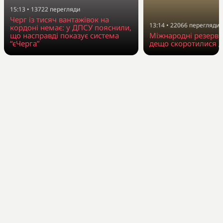
15:13
•
13722
перегляди
Черг із тисяч вантажівок на
13:14
•
22066
перегляди
кордоні немає: у ДПСУ пояснили,
що насправді показує система
Міжнародні резерви
“єЧерга”
дещо скоротилися д