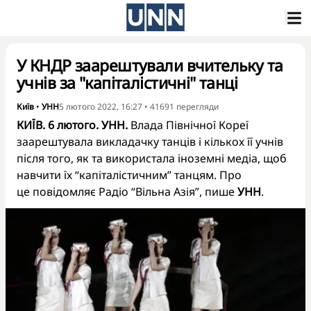
У КНДР заарештували вчительку та
учнів за "капіталістичні" танці
Київ
•
УНН
5 лютого 2022, 16:27
•
41691
перегляди
КИЇВ. 6 лютого. УНН.
Влада Північної Кореї
заарештувала викладачку танців і кількох її учнів
після того, як та використала іноземні медіа, щоб
навчити їх “капіталістичним” танцям. Про
це повідомляє Радіо “Вільна Азія”, пише
УНН
.