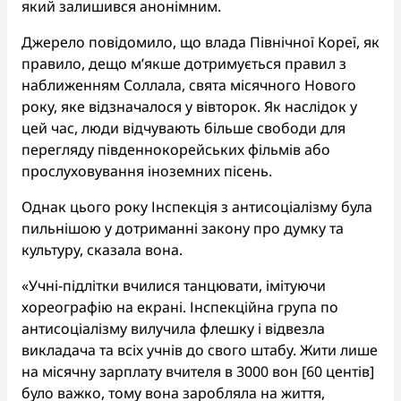
який залишився анонімним.
Джерело повідомило, що влада Північної Кореї, як
правило, дещо м’якше дотримується правил з
наближенням Соллала, свята місячного Нового
року, яке відзначалося у вівторок. Як наслідок у
цей час, люди відчувають більше свободи для
перегляду південнокорейських фільмів або
прослуховування іноземних пісень.
Однак цього року Інспекція з антисоціалізму була
пильнішою у дотриманні закону про думку та
культуру, сказала вона.
«Учні-підлітки вчилися танцювати, імітуючи
хореографію на екрані. Інспекційна група по
антисоціалізму вилучила флешку і відвезла
викладача та всіх учнів до свого штабу. Жити лише
на місячну зарплату вчителя в 3000 вон [60 центів]
було важко, тому вона заробляла на життя,