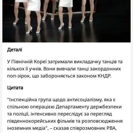
Деталі
У Північній Кореї затримали викладачку танців та
кількох її учнів. Вони вивчали танці закордонних
поп-зірок, що забороняється законом КНДР.
Цитата
"Інспекційна група щодо антисоціалізму, яка є
спільною операцією Департаменту держбезпеки
та поліції, інтенсивно переслідує за перегляд
південнокорейських фільмів та розповсюдження
іноземних медіа", – сказав співрозмовник РВА,