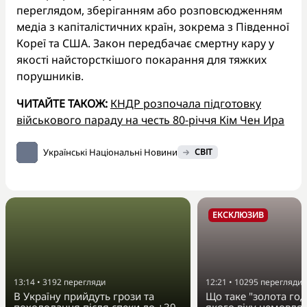
переглядом, зберіганням або розповсюдженням
медіа з капіталістичних країн, зокрема з Південної
Кореї та США. Закон передбачає смертну кару у
якості найсторсткішого покарання для тяжких
порушників.
ЧИТАЙТЕ ТАКОЖ:
КНДР розпочала підготовку
військового параду на честь 80-річчя Кім Чен Ира
Українські Національні Новини
СВІТ
ЕКСКЛЮЗИВ
13:14
•
3192
перегляди
12:21
•
10295
перегляди
В Україну прийдуть грози та
Що таке "золота год
похолодання після спеки до +39
якого віку немовля