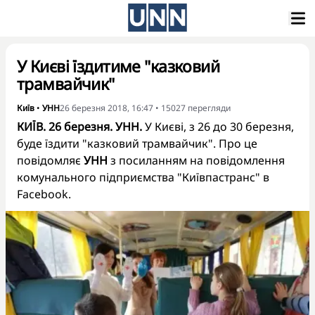
У Києві їздитиме "казковий
трамвайчик"
Київ
•
УНН
26 березня 2018, 16:47
•
15027
перегляди
КИЇВ. 26 березня. УНН.
У Києві, з 26 до 30 березня,
буде їздити "казковий трамвайчик". Про це
повідомляє
УНН
з посиланням на повідомлення
комунального підприємства "Київпастранс" в
Facebook.