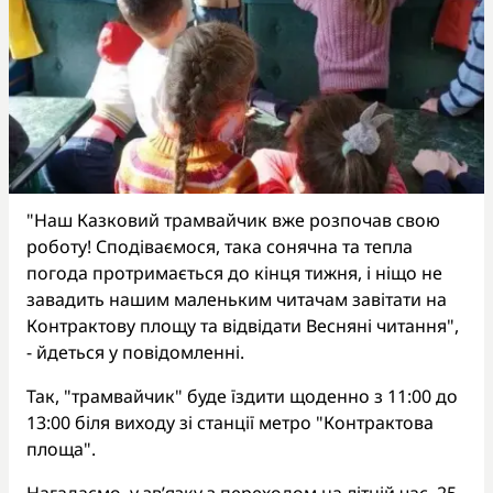
"Наш Казковий трамвайчик вже розпочав свою
роботу! Сподіваємося, така сонячна та тепла
погода протримається до кінця тижня, і ніщо не
завадить нашим маленьким читачам завітати на
Контрактову площу та відвідати Весняні читання",
- йдеться у повідомленні.
Так, "трамвайчик" буде їздити щоденно з 11:00 до
13:00 біля виходу зі станції метро "Контрактова
площа".
Нагадаємо, у зв’язку з переходом на літній час, 25