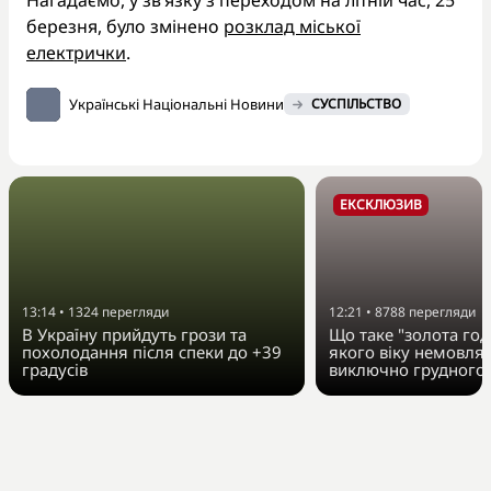
березня, було змінено
розклад міської
електрички
.
Українські Національні Новини
СУСПІЛЬСТВО
ЕКСКЛЮЗИВ
13:14
•
1324
перегляди
12:21
•
8788
перегляди
В Україну прийдуть грози та
Що таке "золота год
похолодання після спеки до +39
якого віку немовля
градусів
виключно грудного