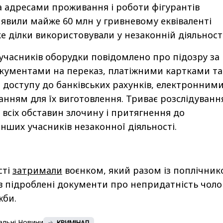
за адресами проживання і роботи фігурантів
явили майже 60 млн у гривневому еквіваленті
е ділки використовували у незаконній діяльності
 учасників оборудки повідомлено про підозру за
документами на переказ, платіжними картками та
доступу до банківських рахунків, електронним
нням для їх виготовлення. Триває розслідуванн
 всіх обставин злочину і притягнення до
інших учасників незаконної діяльності.
сті
затримали
воєнком, який разом із поплічник
яв підроблені документи про непридатність чолов
жби.
альні Новини
КРИМІНАЛ