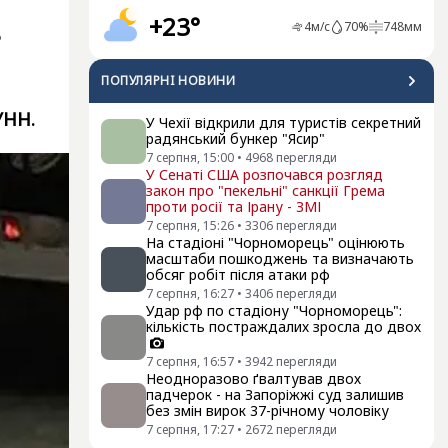
+23°
4
м/с
70
%
748
мм
Б
ПОПУЛЯРНI НОВИНИ
УНН.
У Чехії відкрили для туристів секретний
радянський бункер "Ясир"
7 серпня, 15:00
•
4968
перегляди
У Сенаті США розпочався розгляд
закон про "пекельні" санкції Грема
проти росії та Ірану - ЗМІ
7 серпня, 15:26
•
3306
перегляди
На стадіоні "Чорноморець" оцінюють
масштаби пошкоджень та визначають
обсяг робіт після атаки рф
7 серпня, 16:27
•
3406
перегляди
Удар рф по стадіону "Чорноморець":
кількість постраждалих зросла до двох
7 серпня, 16:57
•
3942
перегляди
Неодноразово ґвалтував двох
падчерок - на Запоріжжі суд залишив
без змін вирок 37-річному чоловіку
7 серпня, 17:27
•
2672
перегляди