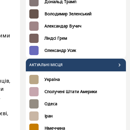
Дональд Трамп
Володимир Зеленський
Александар Вучич
ними
Ліндсі Грем
Олександр Усик
АКТУАЛЬНІ МІСЦЯ
Україна
ців,
ли
Сполучені Штати Америки
.
Одеса
єві,
Іран
Німеччина