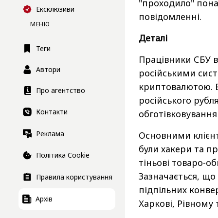
"проходило" пона
Ексклюзиви
повідомленні.
МЕНЮ
Деталі
Теги
Працівники СБУ в
Автори
російськими сис
криптовалютою. В
Про агентство
російського рубл
Контакти
обготівковування
Реклама
Основними клієнт
були хакери та п
Політика Cookie
тіньові товаро-об
Зазначається, що
Правила користування
підпільних конвер
Архів
Харкові, Рівному 