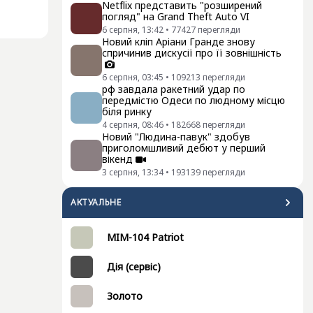
Netflix представить "розширений
погляд" на Grand Theft Auto VI
6 серпня, 13:42
•
77427
перегляди
Новий кліп Аріани Гранде знову
спричинив дискусії про її зовнішність
6 серпня, 03:45
•
109213
перегляди
рф завдала ракетний удар по
передмістю Одеси по людному місцю
біля ринку
4 серпня, 08:46
•
182668
перегляди
Новий "Людина-павук" здобув
приголомшливий дебют у перший
вікенд
3 серпня, 13:34
•
193139
перегляди
АКТУАЛЬНЕ
MIM-104 Patriot
Дія (сервіс)
Золото