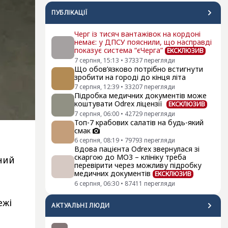
ПУБЛІКАЦІЇ
Черг із тисяч вантажівок на кордоні
немає: у ДПСУ пояснили, що насправді
показує система “єЧерга”
ЕКСКЛЮЗИВ
7 серпня, 15:13
•
37337
перегляди
Що обов’язково потрібно встигнути
зробити на городі до кінця літа
7 серпня, 12:39
•
33207
перегляди
Підробка медичних документів може
коштувати Odrex ліцензії
ЕКСКЛЮЗИВ
7 серпня, 06:00
•
42729
перегляди
Топ-7 крабових салатів на будь-який
смак
6 серпня, 08:19
•
79793
перегляди
Вдова пацієнта Odrex звернулася зі
скаргою до МОЗ – клініку треба
ний
перевірити через можливу підробку
медичних документів
ЕКСКЛЮЗИВ
6 серпня, 06:30
•
87411
перегляди
ежі
АКТУАЛЬНI ЛЮДИ