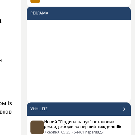
РЕКЛАМА
.
и
я
ом із
УНН LITE
іків
Новий "Людина-павук" встановив
рекорд зборів за перший тиждень
7 серпня, 05:35
•
54461
перегляди