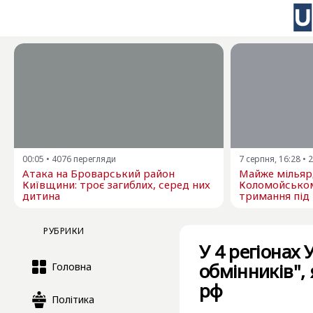
00:05
•
4076
перегляди
7 серпня, 16:28
•
2
Атака на Броварський район
Майже мільярд
Київщини: троє загиблих, серед них
Коломойсько
дитина
тримання під
РУБРИКИ
У 4 регіонах
обмінників",
Головна
рф
Політика