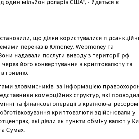
д один мільйон доларів США", - йдеться в
становили, що ділки користувалися підсанкцій
темами переказів Юmoney, Webmoney та
они надавали послуги виводу з території рф
я через його конвертування в криптовалюту та
 в гривню.
ами зловмисників, за інформацією правоохорон
редставники комерційних структур, які проводи
мінні та фінансові операції з країною-агресором
 обготівковування криптовалюти здійснювали у
тцентрах, які діяли як пункти обміну валют у Ки
та Сумах.