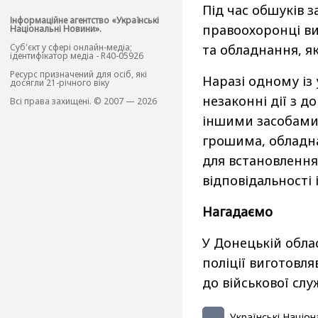
Під час обшуків 
Інформаційне агентство «Українські
правоохоронці ви
Національні Новини».
та обладнання, як
Cуб'єкт у сфері онлайн-медіа;
ідентифікатор медіа - R40-05926
Ресурс призначений для осіб, які
Наразі одному із
досягли 21-річного віку
незаконні дії з 
Всі права захищені. © 2007 — 2026
іншими засобами 
грошима, обладна
для встановлення
відповідальності 
Нагадаємо
У Донецькій обла
поліції виготовл
до військової слу
Українські Націон