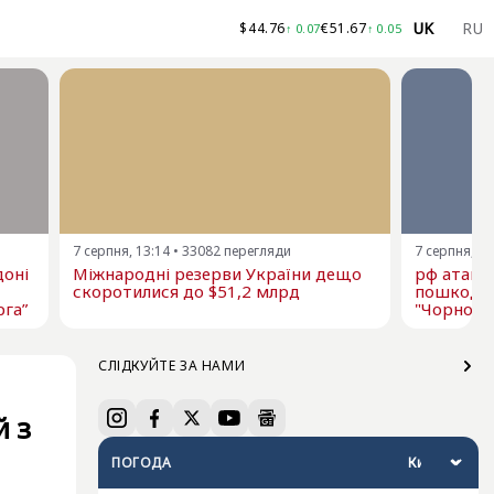
UK
RU
$
44.76
€
51.67
↑
0.07
↑
0.05
7 серпня, 13:14
•
33082
перегляди
7 серпня, 12
доні
Міжнародні резерви України дещо
рф атаку
скоротилися до $51,2 млрд
пошкодже
рга”
"Чорномо
СЛІДКУЙТЕ ЗА НАМИ
й з
ПОГОДА