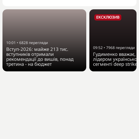
ЕКСКЛЮЗИВ
10:01
•
6828
перегляди
09:52
•
7968
перегляди
Вступ-2026: майже 213 тис.
вступників отримали
Гудименко вважає, Fi
рекомендації до вишів, понад
лідером українсько
третина - на бюджет
сегменті deep strike