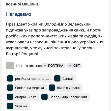
воєнної машини.
Нагадаємо
Президент України Володимир Зеленський
підписав указ
про запровадження санкцій проти
російських пропагандистських медіа та суддів, які
ухвалювали незаконні рішення щодо українських
журналістів, у тому числі закатованої у полоні
Вікторії Рощиної.
Євген Устименко
ПОЛІТИКА
СВІТ
російська пропаганда
Санкції
Соціальна мережа
Війна в Україні
Андрій Сибіга
Володимир Зеленський
Україна