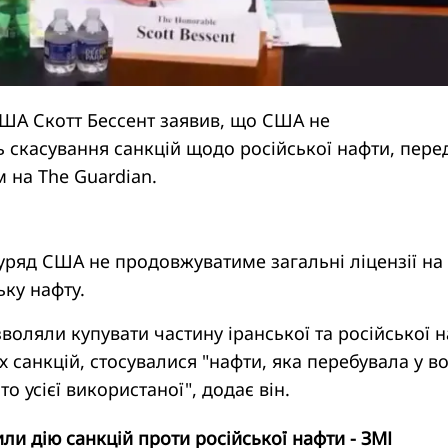
США Скотт Бессент заявив, що США не
 скасування санкцій щодо російської нафти, пере
 на The Guardian.
уряд США не продовжуватиме загальні ліцензії на
ьку нафту.
зволяли купувати частину іранської та російської 
 санкцій, стосувалися "нафти, яка перебувала у во
то усієї використаної", додає він.
и дію санкцій проти російської нафти - ЗМІ