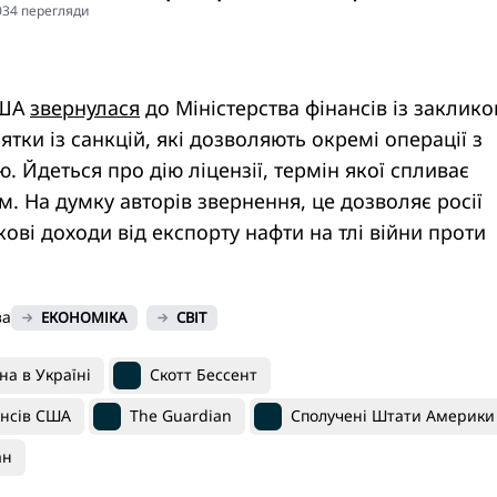
5034 перегляди
США
звернулася
до Міністерства фінансів із заклик
тки із санкцій, які дозволяють окремі операції з
. Йдеться про дію ліцензії, термін якої спливає
 На думку авторів звернення, це дозволяє росії
ові доходи від експорту нафти на тлі війни проти
ва
ЕКОНОМІКА
СВІТ
на в Україні
Скотт Бессент
ансів США
The Guardian
Сполучені Штати Америки
ан