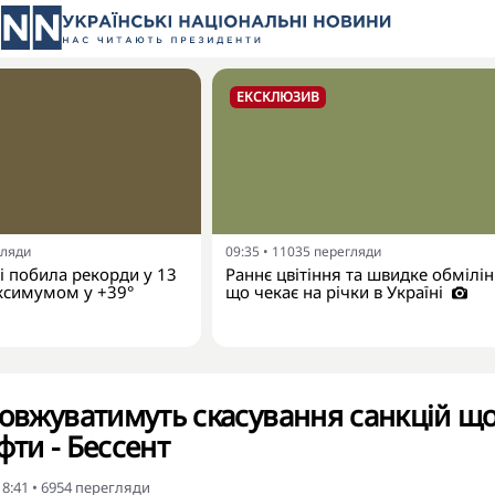
ЕКСКЛЮЗИВ
гляди
09:35
•
11035
перегляди
ні побила рекорди у 13
Раннє цвітіння та швидке обмілін
ксимумом у +39°
що чекає на річки в Україні
овжуватимуть скасування санкцій щ
фти - Бессент
18:41
•
6954
перегляди