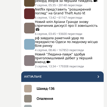
рекорд зборів за перший тиждень
7 серпня, 05:35
•
28148
перегляди
Netflix представить "розширений
погляд" на Grand Theft Auto VI
6 серпня, 13:42
•
61167
перегляди
Новий кліп Аріани Гранде знову
спричинив дискусії про її зовнішність
6 серпня, 03:45
•
93600
перегляди
рф завдала ракетний удар по
передмістю Одеси по людному місцю
біля ринку
4 серпня, 08:46
•
167853
перегляди
Новий "Людина-павук" здобув
приголомшливий дебют у перший
вікенд
3 серпня, 13:34
•
179308
перегляди
АКТУАЛЬНЕ
Шахед-136
Опалення