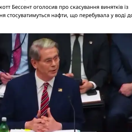
Скотт Бессент оголосив про скасування винятків із
я стосуватимуться нафти, що перебувала у воді д