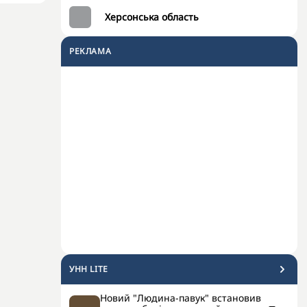
Херсонська область
РЕКЛАМА
УНН LITE
Новий "Людина-павук" встановив