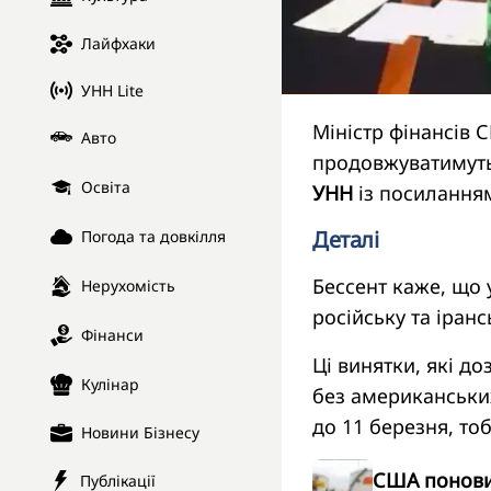
Лайфхаки
УНН Lite
Міністр фінансів 
Авто
продовжуватимуть
Освіта
УНН
із посиланням
Деталі
Погода та довкілля
Бессент каже, що 
Нерухомість
російську та іранс
Фінанси
Ці винятки, які до
Кулінар
без американських
до 11 березня, тоб
Новини Бізнесу
США поновил
Публікації