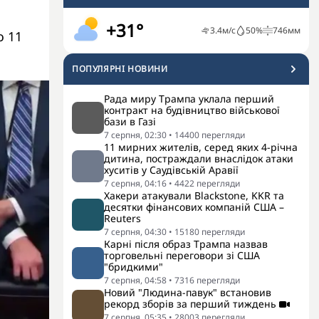
+31°
3.4
м/с
50
%
746
мм
о 11
ПОПУЛЯРНI НОВИНИ
Рада миру Трампа уклала перший
контракт на будівництво військової
бази в Газі
7 серпня, 02:30
•
14400
перегляди
11 мирних жителів, серед яких 4-річна
дитина, постраждали внаслідок атаки
хуситів у Саудівській Аравії
7 серпня, 04:16
•
4422
перегляди
Хакери атакували Blackstone, KKR та
десятки фінансових компаній США –
Reuters
7 серпня, 04:30
•
15180
перегляди
Карні після образ Трампа назвав
торговельні переговори зі США
"бридкими"
7 серпня, 04:58
•
7316
перегляди
Новий "Людина-павук" встановив
рекорд зборів за перший тиждень
7 серпня, 05:35
•
28003
перегляди