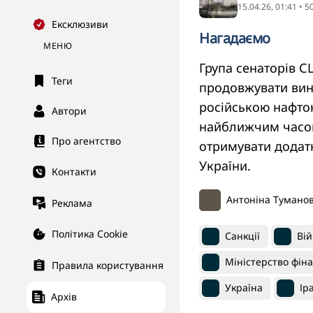
15.04.26, 01:41 • 
Ексклюзиви
Нагадаємо
МЕНЮ
Група сенаторів 
Теги
продовжувати виня
російською нафтою
Автори
найближчим часом.
Про агентство
отримувати додатк
України.
Контакти
Антоніна Тумано
Реклама
Політика Cookie
Санкції
Вій
Міністерство фін
Правила користування
Україна
Ір
Архів