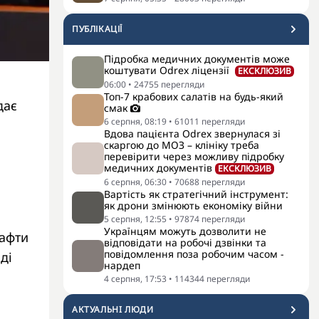
ПУБЛІКАЦІЇ
Підробка медичних документів може
коштувати Odrex ліцензії
ЕКСКЛЮЗИВ
06:00
•
24755
перегляди
Топ-7 крабових салатів на будь-який
дає
смак
6 серпня, 08:19
•
61011
перегляди
Вдова пацієнта Odrex звернулася зі
скаргою до МОЗ – клініку треба
перевірити через можливу підробку
медичних документів
ЕКСКЛЮЗИВ
6 серпня, 06:30
•
70688
перегляди
Вартість як стратегічний інструмент:
як дрони змінюють економіку війни
5 серпня, 12:55
•
97874
перегляди
Українцям можуть дозволити не
нафти
відповідати на робочі дзвінки та
повідомлення поза робочим часом -
ді
нардеп
4 серпня, 17:53
•
114344
перегляди
АКТУАЛЬНI ЛЮДИ