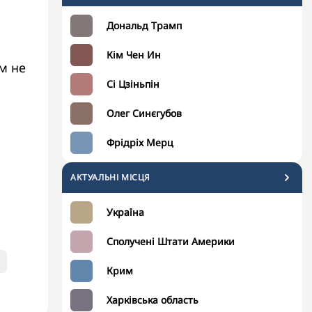
Дональд Трамп
Кім Чен Ин
ом не
Сі Цзіньпін
Олег Синєгубов
Фрідріх Мерц
АКТУАЛЬНІ МІСЦЯ
Україна
Сполучені Штати Америки
Крим
Харківська область