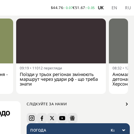
UK
EN
RU
$
44.76
€
51.67
↑
0.07
↑
0.05
09:19
•
11012
перегляди
08:32
•
1242
ня -
Поїзди у трьох регіонах змінюють
Аномальн
маршрут через удари рф - що треба
детонацію
знати
Херсонщ
СЛІДКУЙТЕ ЗА НАМИ
одо
ПОГОДА