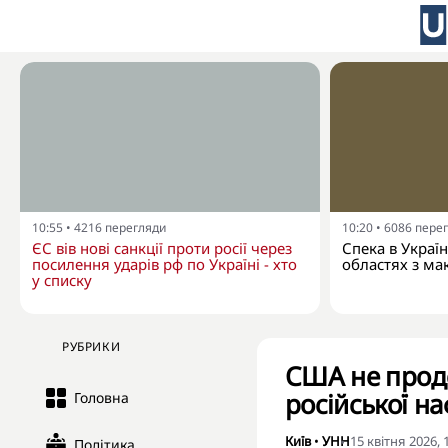
10:55
•
4216
перегляди
10:20
•
6086
пере
ЄС вів нові санкції проти росії через
Спека в Украї
посилення ударів рф по Україні - хто
областях з ма
у списку
РУБРИКИ
США не прод
російської на
Головна
Київ
•
УНН
15 квітня 2026, 
Політика