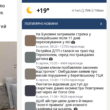
уло
+19°
1
м/с
78
%
748
мм
я.
ПОПУЛЯРНI НОВИНИ
тей
На Буковині затримали стрілка у
поліцейських після 11 днів
переховування у лісі
8 серпня, 09:23
•
12750
перегляди
Потрійна ДТП сталася на трасі під
Тернополем, серед постраждалих
дитина
8 серпня, 10:35
•
4464
перегляди
"Одним кліком позбавляли законних
відстрочок": Омбудсман заявив про
масові порушення у Берегівському ТЦК
8 серпня, 10:49
•
11074
перегляди
Пентагон відкликав доступ до
секретних даних ексміністра Повітряних
сил через Air Force One
8 серпня, 11:06
•
9628
перегляди
Щоб айстри цвіли довго й пишно:
"золоті правила" для кожного
садівника на щодень