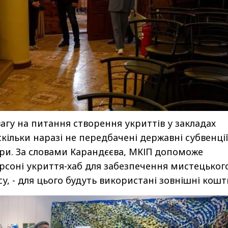
вагу на питання створення укриттів у закладах
скільки наразі не передбачені державні субвенції
ри. За словами Карандєєва, МКІП допоможе
рсоні укриття-хаб для забезпечення мистецьког
у, - для цього будуть використані зовнішні кошт