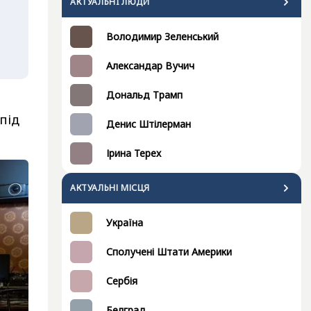
АКТУАЛЬНI ЛЮДИ
Володимир Зеленський
Александар Вучич
Дональд Трамп
під
Денис Штілерман
Ірина Терех
АКТУАЛЬНІ МІСЦЯ
Україна
Сполучені Штати Америки
Сербія
Белград