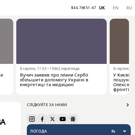
UK
EN
RU
$
44.76
€
51.67
8 серпня, 11:53
•
19462
перегляди
8 серпня, 11
ки
Вучич заявив про плани Сербії
У Києві 
збільшити допомогу Україні в
пошуково
енергетиці та медицині
Олексієм
фронті
СЛІДКУЙТЕ ЗА НАМИ
ВА
ПОГОДА