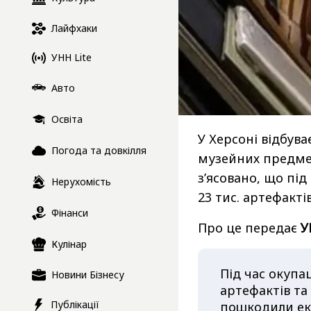
Лайфхаки
УНН Lite
Авто
Освіта
У Херсоні відбув
Погода та довкілля
музейних предмет
з’ясовано, що під
Нерухомість
23 тис. артефакті
Фінанси
Про це передає
У
Кулінар
Під час окупац
Новини Бізнесу
артефактів та
Публікації
пошкодили екс