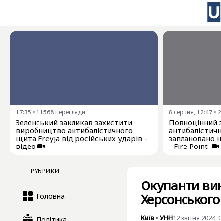
17:35
•
11568
перегляди
8 серпня, 12:47
•
2
Зеленський закликав захистити
Повноцінний 
виробництво антибалістичного
антибалістичн
щита Freyja від російських ударів -
заплановано 
відео
- Fire Point
РУБРИКИ
Окупанти вик
Херсонського
Головна
Київ
•
УНН
12 квітня 2024, 
Політика