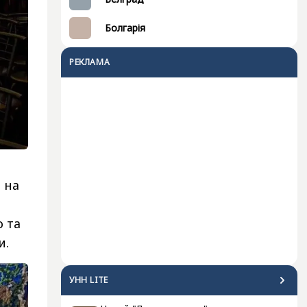
Болгарія
РЕКЛАМА
 на
о та
и.
УНН LITE