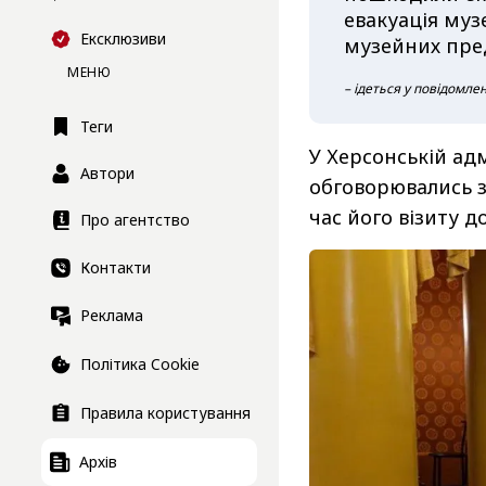
евакуація муз
Ексклюзиви
музейних пре
МЕНЮ
– ідеться у повідомлен
Теги
У Херсонській адм
Автори
обговорювались з
час його візиту д
Про агентство
Контакти
Реклама
Політика Cookie
Правила користування
Архів