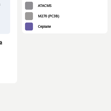
в
ATACMS
M270 (РСЗВ)
Серіали
й