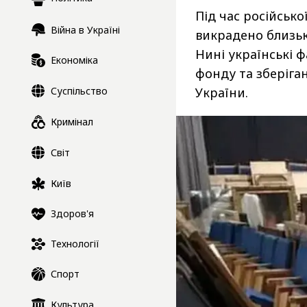
Під час російсько
Війна в Україні
викрадено близьк
Нині українські 
Економіка
фонду та зберіга
Суспільство
України.
Кримінал
Світ
Київ
Здоров'я
Технології
Спорт
Культура