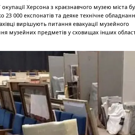
ї окупації Херсона з краєзнавчого музею міста б
о 23 000 експонатів та деяке технічне обладнанн
фахівці вирішують питання евакуації музейного
ння музейних предметів у сховищах інших облас