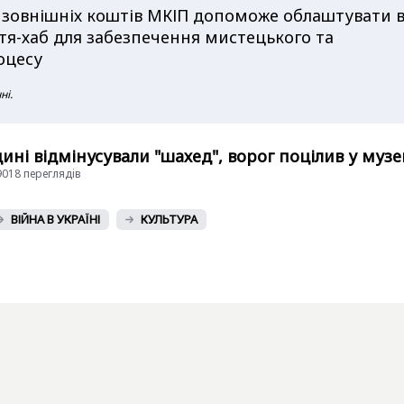
 зовнішніх коштів МКІП допоможе облаштувати 
тя-хаб для забезпечення мистецького та
роцесу
ні.
ні відмінусували "шахед", ворог поцілив у музе
29018 переглядiв
ВІЙНА В УКРАЇНІ
КУЛЬТУРА