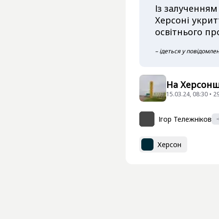
Із залученням
Херсоні укрит
освітнього п
– ідеться у повідомлен
На Херсонщи
15.03.24, 08:30 • 
Ігор Тележніков
Херсон