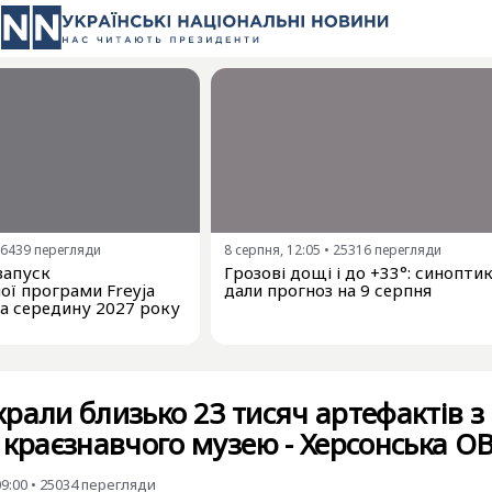
6439
перегляди
8 серпня, 12:05
•
25316
перегляди
запуск
Грозові дощі і до +33°: синопти
ої програми Freyja
дали прогноз на 9 серпня
на середину 2027 року
рали близько 23 тисяч артефактів з
 краєзнавчого музею - Херсонська О
09:00
•
25034
перегляди