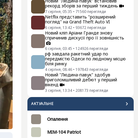
Новий "Людина-павук" встановив
рекорд зборів за перший тиждень
7 серпня, 05:35
•
71560
перегляди
Netflix представить "розширений
погляд" на Grand Theft Auto VI
6 серпня, 13:42
•
93672
перегляди
Новий кліп Аріани Гранде знову
спричинив дискусії про її зовнішність
6 серпня, 03:45
•
124926
перегляди
рф завдала ракетний удар по
передмістю Одеси по людному місцю
біля ринку
4 серпня, 08:46
•
197843
перегляди
Новий "Людина-павук" здобув
приголомшливий дебют у перший
вікенд
3 серпня, 13:34
•
208173
перегляди
АКТУАЛЬНЕ
Опалення
MIM-104 Patriot