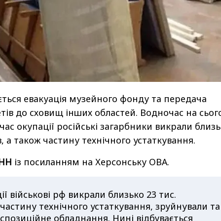
ається евакуація музейного фонду та передача
ів до сховищ інших областей. Водночас на сьог
 час окупації російські загарбники викрали близ
в, а також частину технічного устаткування.
НН
із посиланням на Херсонську ОВА.
ії військові рф викрали близько 23 тис.
 частину технічного устаткування, зруйнували та
позиційне обладнання. Нині відбувається