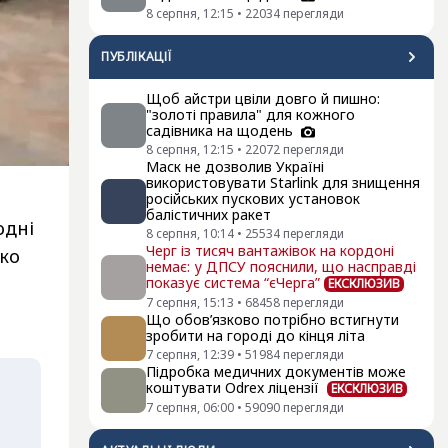
8 серпня, 12:15
•
22034
перегляди
ПУБЛІКАЦІЇ
Щоб айстри цвіли довго й пишно:
"золоті правила" для кожного
садівника на щодень
8 серпня, 12:15
•
22072
перегляди
Маск не дозволив Україні
використовувати Starlink для знищення
російських пускових установок
балістичних ракет
одні
8 серпня, 10:14
•
25534
перегляди
Черг із тисяч вантажівок на кордоні
ько
немає: у ДПСУ пояснили, що насправді
показує система “єЧерга”
ЕКСКЛЮЗИВ
7 серпня, 15:13
•
68458
перегляди
Що обов’язково потрібно встигнути
зробити на городі до кінця літа
7 серпня, 12:39
•
51984
перегляди
Підробка медичних документів може
коштувати Odrex ліцензії
ЕКСКЛЮЗИВ
7 серпня, 06:00
•
59090
перегляди