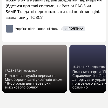
(йдеться про такі системи, як Patriot PAC-3 чи
SAMP-T), здатні перехоплювати такі повітряні цілі,
зазначили у ПС ЗСУ.
Українські Національні Новини
ПОЛІТИКА
15:54
•
11471
перегляди
17:23
•
5724
перегляди
Польська партія "Пр
Податкова служба передасть
Справедливість" за
Міноборони дані українців віком
депортувати українц
18-60 років для перевірки
призовного віку, як
військового обліку
офіційно