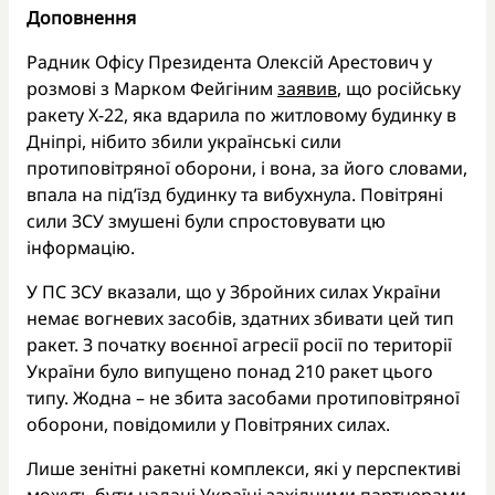
Доповнення
Радник Офісу Президента Олексій Арестович у
розмові з Марком Фейгіним
заявив
, що російську
ракету Х-22, яка вдарила по житловому будинку в
Дніпрі, нібито збили українські сили
протиповітряної оборони, і вона, за його словами,
впала на під’їзд будинку та вибухнула. Повітряні
сили ЗСУ змушені були спростовувати цю
інформацію.
У ПС ЗСУ вказали, що у Збройних силах України
немає вогневих засобів, здатних збивати цей тип
ракет. З початку воєнної агресії росії по території
України було випущено понад 210 ракет цього
типу. Жодна – не збита засобами протиповітряної
оборони, повідомили у Повітряних силах.
Лише зенітні ракетні комплекси, які у перспективі
можуть бути надані Україні західними партнерами