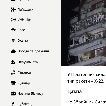
Лайфхаки
УНН Lite
Авто
Освіта
Погода та довкілля
Нерухомість
Фінанси
У Повітряних сила
тип ракети – Х-22.
Кулінар
Цитата
Новини Бізнесу
«У Збройних Силах
Публікації