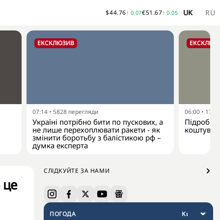
UK
RU
$
44.76
€
51.67
↑
0.07
↑
0.05
ЕКСКЛЮЗИВ
ЕКСКЛЮЗ
07:14
•
5828
перегляди
06:00
•
1737
Україні потрібно бити по пускових, а
Підробка
не лише перехоплювати ракети - як
коштувати
змінити боротьбу з балістикою рф –
думка експерта
СЛІДКУЙТЕ ЗА НАМИ
 це
ПОГОДА