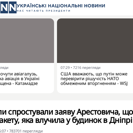
гляди
07:29
•
7216
перегляди
очути авіагалузь,
США вважають, що путін може
а авіація в Україні
перевірити рішучість НАТО
щена - Катамадзе
обмеженим вторгненням - WSJ
ли спростували заяву Арестовича, що
кету, яка влучила у будинок в Дніпрі
6:07
•
783701
перегляди