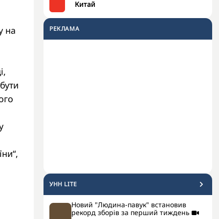
Китай
у на
РЕКЛАМА
і,
бути
ого
у
їни“,
УНН LITE
Новий "Людина-павук" встановив
рекорд зборів за перший тиждень