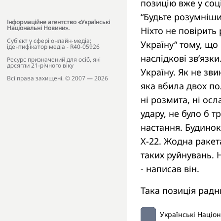
позицію вже у соц
“Будьте розумніши
Інформаційне агентство «Українські
Національні Новини».
Ніхто не повірить 
Cуб'єкт у сфері онлайн-медіа;
Україну“ тому, що
ідентифікатор медіа - R40-05926
наслідкові зв’язки
Ресурс призначений для осіб, які
досягли 21-річного віку
Україну. Як не зв
Всі права захищені. © 2007 — 2026
яка вбила двох по
ні розмита, ні ос
удару, не було б т
настання. Будинок
Х-22. Жодна ракет
таких руйнувань. Н
- написав він.
Така позиція радн
Українські Націо