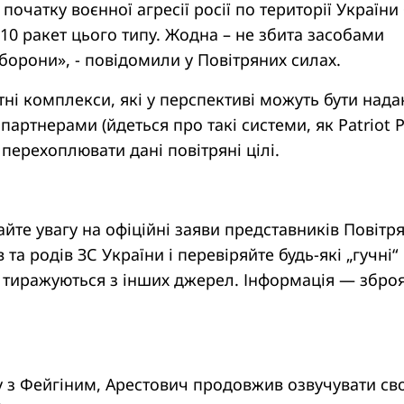
 початку воєнної агресії росії по території України
0 ракет цього типу. Жодна – не збита засобами
борони», - повідомили у Повітряних силах.
тні комплекси, які у перспективі можуть бути нада
партнерами (йдеться про такі системи, як Patriot 
 перехоплювати дані повітряні цілі.
тайте увагу на офіційні заяви представників Повітр
 та родів ЗС України і перевіряйте будь-які „гучні“
 тиражуються з інших джерел. Інформація — зброя
у з Фейгіним, Арестович продовжив озвучувати св