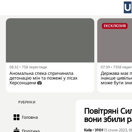
ЕКСКЛЮЗИВ
08:32
•
758
перегляди
07:39
•
7358
пере
Аномальна спека спричинила
Держава має п
детонацію мін та пожежі у лісах
інакше цивільн
Херсонщини
може бути зни
РУБРИКИ
Повітряні Си
вони збили ра
Головна
Київ
•
УНН
15 січня 2023, 0
Політика