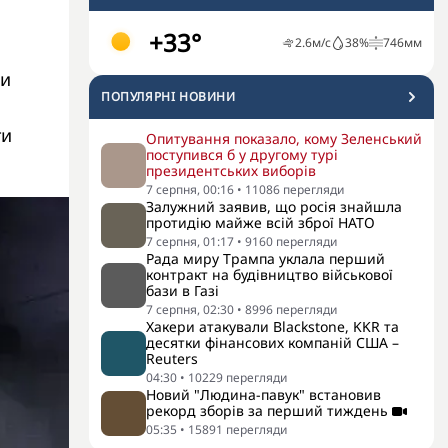
+33°
2.6
м/с
38
%
746
мм
ли
ПОПУЛЯРНI НОВИНИ
ти
Опитування показало, кому Зеленський
поступився б у другому турі
президентських виборів
7 серпня, 00:16
•
11086
перегляди
Залужний заявив, що росія знайшла
протидію майже всій зброї НАТО
7 серпня, 01:17
•
9160
перегляди
Рада миру Трампа уклала перший
контракт на будівництво військової
бази в Газі
7 серпня, 02:30
•
8996
перегляди
Хакери атакували Blackstone, KKR та
десятки фінансових компаній США –
Reuters
04:30
•
10229
перегляди
Новий "Людина-павук" встановив
рекорд зборів за перший тиждень
05:35
•
15891
перегляди