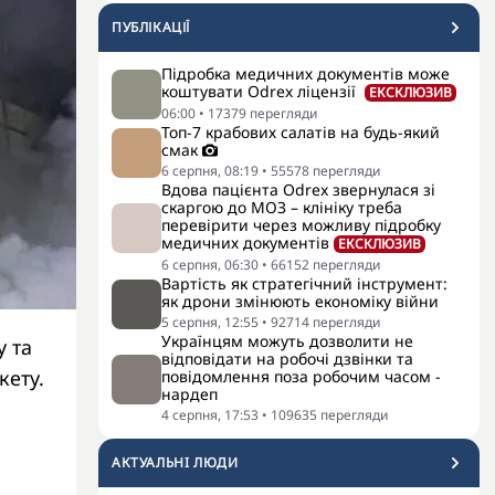
ПУБЛІКАЦІЇ
Підробка медичних документів може
коштувати Odrex ліцензії
ЕКСКЛЮЗИВ
06:00
•
17379
перегляди
Топ-7 крабових салатів на будь-який
смак
6 серпня, 08:19
•
55578
перегляди
Вдова пацієнта Odrex звернулася зі
скаргою до МОЗ – клініку треба
перевірити через можливу підробку
медичних документів
ЕКСКЛЮЗИВ
6 серпня, 06:30
•
66152
перегляди
Вартість як стратегічний інструмент:
як дрони змінюють економіку війни
5 серпня, 12:55
•
92714
перегляди
Українцям можуть дозволити не
у та
відповідати на робочі дзвінки та
кету.
повідомлення поза робочим часом -
нардеп
4 серпня, 17:53
•
109635
перегляди
АКТУАЛЬНI ЛЮДИ