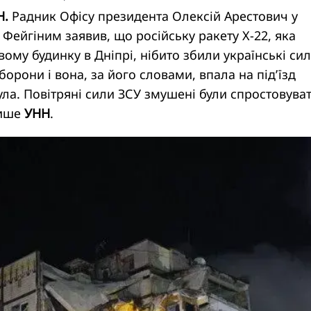
Н.
Радник Офісу президента Олексій Арестович у
м Фейгіним
заявив
, що російську ракету Х-22, яка
ому будинку в Дніпрі, нібито збили українські си
борони і вона, за його словами, впала на під’їзд
ула. Повітряні сили ЗСУ змушені були спростовува
пише
УНН
.