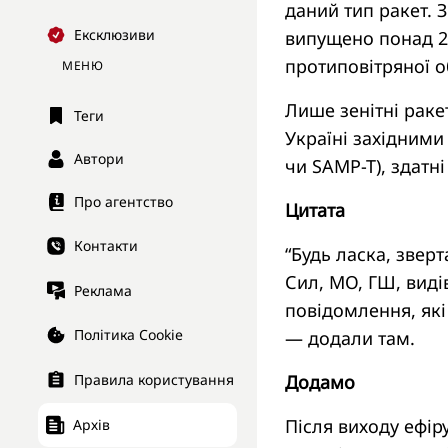
даний тип ракет. З
Ексклюзиви
випущено понад 21
протиповітряної о
МЕНЮ
Лише зенітні раке
Теги
Україні західними 
Автори
чи SAMP-T), здатні
Про агентство
Цитата
Контакти
“Будь ласка, звер
Сил, МО, ГШ, видів
Реклама
повідомлення, які
Політика Cookie
— додали там.
Додамо
Правила користування
Після виходу ефір
Архів