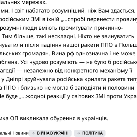
іальних мережах.
ми. І світ набагато розумніший, ніж Вам здається.
російським ЗМІ в їхній „...спробі перенести провин
 розумні люди вміють прочитувати причинно-
. Тим більше, такі нескладні. Ніхто не звинуватить
инуватили після падіння нашої ракети ППО в Польщ
льських громадян. Вина рф однозначна і не може 
лаблена. Усі чудово розуміють — не було б російськ
рагедії — незалежно від конкретного механізму її
 у Дніпрі зруйнувала російська крилата ракета тип
а ППО і близько не могла б заподіяти й половини
е буде „...жодної реакції у світових ЗМІ проти Укра
ика ОП викликала обурення в українців.
нальні Новини
ВІЙНА В УКРАЇНІ
ПОЛІТИКА