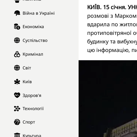
КИЇВ. 15 січня. УН
Війна в Україні
розмові з Марко
вдарила по житлов
Економіка
протиповітряної о
Суспільство
будинку та вибухн
цю інформацію, 
Кримінал
Світ
Київ
Здоров'я
Технології
Спорт
Культура