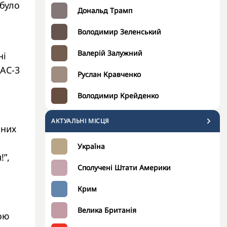
 було
Дональд Трамп
Володимир Зеленський
Валерій Залужний
ні
PAC-3
Руслан Кравченко
Володимир Крейденко
АКТУАЛЬНІ МІСЦЯ
яних
Україна
!”,
Сполучені Штати Америки
Крим
Велика Британія
ою