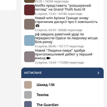
05:35
•
16294
перегляди
Netflix представить "розширений
погляд" на Grand Theft Auto VI
6 серпня, 13:42
•
54186
перегляди
Новий кліп Аріани Гранде знову
спричинив дискусії про її зовнішність
6 серпня, 03:45
•
86686
перегляди
рф завдала ракетний удар по
передмістю Одеси по людному місцю
біля ринку
4 серпня, 08:46
•
161177
перегляди
Новий "Людина-павук" здобув
приголомшливий дебют у перший
вікенд
3 серпня, 13:34
•
173383
перегляди
АКТУАЛЬНЕ
Шахед-136
Техніка
The Guardian