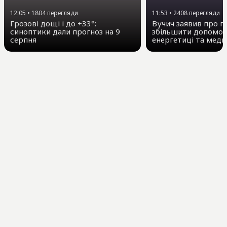
12:05
•
1804
перегляди
11:53
•
2408
перегляди
Грозові дощі і до +33°:
Вучич заявив про п
синоптики дали прогноз на 9
збільшити допомогу
серпня
енергетиці та меди