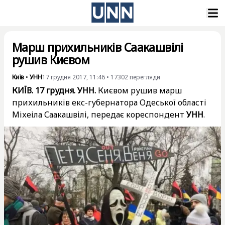
Марш прихильників Саакашвілі
рушив Києвом
Київ
•
УНН
17 грудня 2017, 11:46
•
17302
перегляди
КИЇВ. 17 грудня. УНН.
Києвом рушив марш
прихильників екс-губернатора Одеської області
Міхеіла Саакашвілі, передає кореспондент
УНН
.