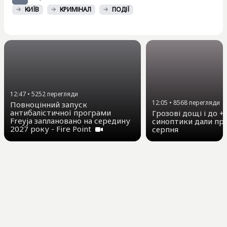
КИЇВ
КРИМІНАЛ
ПОДІЇ
12:47
•
5252
перегляди
12:05
•
8568
перегляди
Повноцінний запуск
антибалістичної програми
Грозові дощі і до +3
Freyja заплановано на середину
синоптики дали про
2027 року - Fire Point
серпня