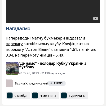
Нагадаємо
Напередодні матчу букмекери
віддавали
перевагу
англійському клубу. Коефіцієнт на
перемогу "Астон Вілли" становив 1,61, на нічию -
3,94, на перемогу німців - 5,40.
“Динамо” - володар Кубку України з
футболу
20.05.26, 20:33 • 81139 переглядiв
Вадим Хлюдзинський
СПОРТ
Стамбул
Німеччина
Туреччина