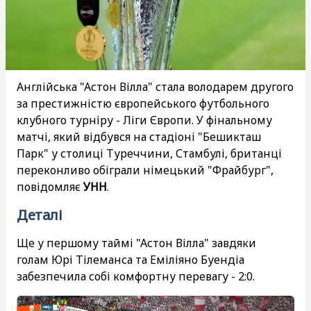
Англійська "Астон Вілла" стала володарем другого
за престижністю європейського футбольного
клубного турніру - Ліги Європи. У фінальному
матчі, який відбувся на стадіоні "Бешикташ
Парк" у столиці Туреччини, Стамбулі, британці
переконливо обіграли німецький "Фрайбург",
повідомляє
УНН
.
Деталі
Ще у першому таймі "Астон Вілла" завдяки
голам Юрі Тілеманса та Еміліяно Буендіа
забезпечила собі комфортну перевагу - 2:0.