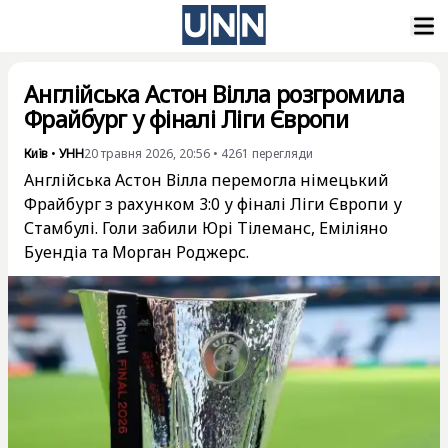
Англійська Астон Вілла розгромила
Фрайбург у фіналі Ліги Європи
Київ
•
УНН
20 травня 2026, 20:56
•
4261
перегляди
Англійська Астон Вілла перемогла німецький
Фрайбург з рахунком 3:0 у фіналі Ліги Європи у
Стамбулі. Голи забили Юрі Тілеманс, Еміліяно
Буендіа та Морган Роджерс.