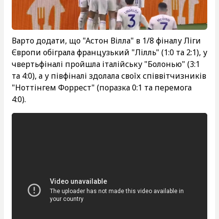
Варто додати, що "Астон Вілла" в 1/8 фіналу Ліги
Європи обіграла французький "Лілль" (1:0 та 2:1), у
чвертьфіналі пройшла італійську "Болонью" (3:1
та 4:0), а у півфіналі здолала своїх співвітчизників
"Ноттінгем Форрест" (поразка 0:1 та перемога
4:0).