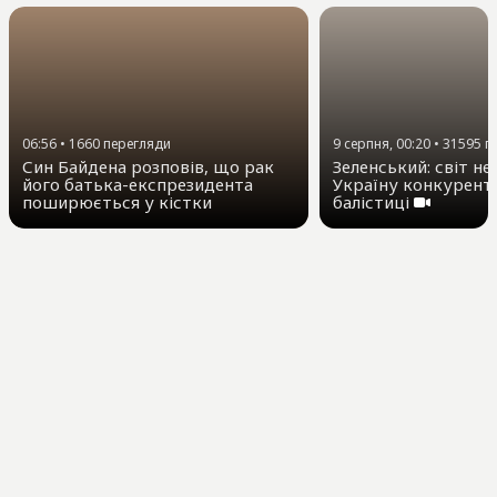
9 серпня, 00:20
•
31595
п
06:56
•
1660
перегляди
Зеленський: світ не
Син Байдена розповів, що рак
Україну конкурент
його батька-експрезидента
балістиці
поширюється у кістки