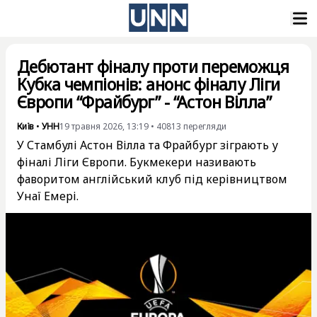
Дебютант фіналу проти переможця
Кубка чемпіонів: анонс фіналу Ліги
Європи “Фрайбург” - “Астон Вілла”
Київ
•
УНН
19 травня 2026, 13:19
•
40813
перегляди
У Стамбулі Астон Вілла та Фрайбург зіграють у
фіналі Ліги Європи. Букмекери називають
фаворитом англійський клуб під керівництвом
Унаї Емері.