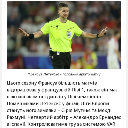
Франсуа Летексьє - головний арбітр матчу
Цього сезону Франсуа більшість матчів
відпрацював у французькій Лізі 1, також він має
в активі вісім поєдинків у Лізі чемпіонів.
Помічниками Летексьє у фіналі Ліги Європи
стануть його земляки – Сіріл Мугньє та Мехді
Рахмуні. Четвертий арбітр – Алехандро Ернандес
з Іспанії. Контролюватиме гру за системою VAR