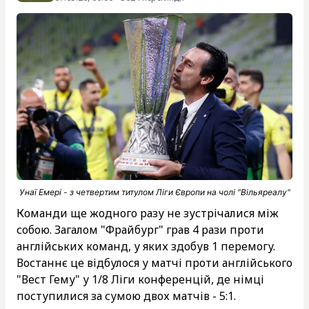
Унаї Емері - з четвертим титулом Ліги Європи на чолі "Вільяреалу"
Команди ще жодного разу не зустрічалися між
собою. Загалом "Фрайбург" грав 4 рази проти
англійських команд, у яких здобув 1 перемогу.
Востаннє це відбулося у матчі проти англійського
"Вест Гему" у 1/8 Ліги конференцій, де німці
поступилися за сумою двох матчів - 5:1.