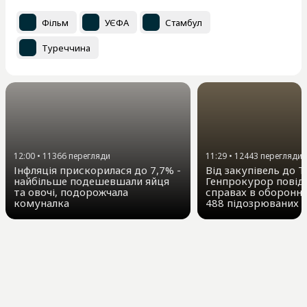
Фільм
УЄФА
Стамбул
Туреччина
11:29
•
12443
перегляди
12:00
•
11366
перегляди
Від закупівель до Т
Інфляція прискорилася до 7,7% -
Генпрокурор повід
найбільше подешевшали яйця
справах в оборонні
та овочі, подорожчала
488 підозрюваних
комуналка