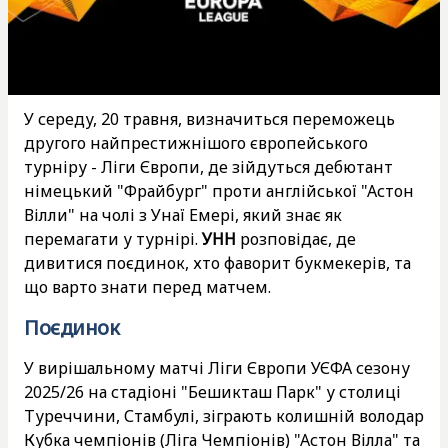
У середу, 20 травня, визначиться переможець
другого найпрестижнішого європейського
турніру - Ліги Європи, де зійдуться дебютант
німецький "Фрайбург" проти англійської "Астон
Вілли" на чолі з Унаї Емері, який знає як
перемагати у турнірі.
УНН
розповідає, де
дивитися поєдинок, хто фаворит букмекерів, та
що варто знати перед матчем.
Поєдинок
У вирішальному матчі Ліги Європи УЄФА сезону
2025/26 на стадіоні "Бешикташ Парк" у столиці
Туреччини, Стамбулі, зіграють колишній володар
Кубка чемпіонів (Ліга Чемпіонів) "Астон Вілла" та