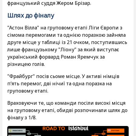
французький суддя Жером Брізар.
Шлях до фіналу
"Астон Вілла" на груповому етапі Ліги Європи з
сімома перемогами та однією поразкою зайняла
друге місце у таблиці із 21 очком, поступившись
лише французькому "Ліону" за який виступає
український форвард Роман Яремчук за
різницею голів.
"Фрайбург" посів сьоме місце. У активі німців
п’ять перемог, дві нічиї та одна поразка на
груповому етапі.
Враховуючи те, що команди посіли високі місця
на груповому етапі, обидві розпочинали шлях до
фіналу з 1/8.