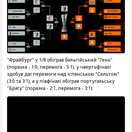
"Фрайбург" у 1/8 обіграв бельгійський "Генк"
(поразка - 1:0, перемога - 5:1), у чвертьфіналі
здобув дві перемоги над іспанською "Сельтою"
(3:0 та 3:1), а у півфіналі обіграв португальську
"Брагу" (поразка - 2:1, перемога - 3:1).