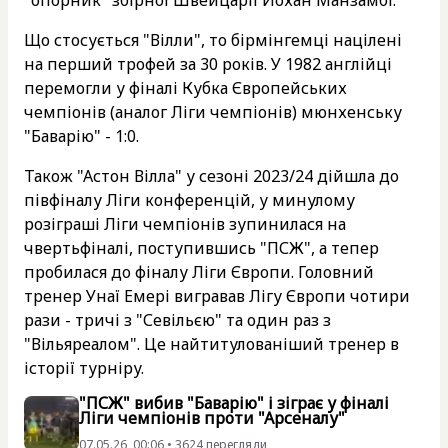
"опорник" збірної Швейцарії Йохан Манзамбі.
Що стосується "Вілли", то бірмінгемці націлені
на перший трофей за 30 років. У 1982 англійці
перемогли у фіналі Кубка Європейських
чемпіонів (аналог Ліги чемпіонів) мюнхенську
"Баварію" - 1:0.
Також "Астон Вілла" у сезоні 2023/24 дійшла до
півфіналу Ліги конференцій, у минулому
розіграші Ліги чемпіонів зупинилася на
чвертьфіналі, поступившись "ПСЖ", а тепер
пробилася до фіналу Ліги Європи. Головний
тренер Унаї Емері вигравав Лігу Європи чотири
рази - тричі з "Севільєю" та один раз з
"Вільяреалом". Це найтитулованіший тренер в
історії турніру.
"ПСЖ" вибив "Баварію" і зіграє у фіналі
Ліги чемпіонів проти "Арсеналу"
07.05.26, 00:06 • 3624 перегляди