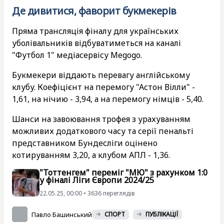
Де дивитися, фаворит букмекерів
Пряма трансляція фіналу для українських
уболівальників відбуватиметься на каналі
"Футбол 1" медіасервісу Megogo.
Букмекери віддають перевагу англійському
клубу. Коефіцієнт на перемогу "Астон Вілли" -
1,61, на нічию - 3,94, а на перемогу німців - 5,40.
Шанси на завоювання трофея з урахуванням
можливих додаткового часу та серії пенальті
представником Бундесліги оцінено
котируванням 3,20, а клубом АПЛ - 1,36.
"Тоттенгем" переміг "МЮ" з рахунком 1:0
у фіналі Ліги Європи 2024/25
22.05.25, 00:00 • 3636 переглядiв
Павло Башинський
СПОРТ
ПУБЛІКАЦІЇ