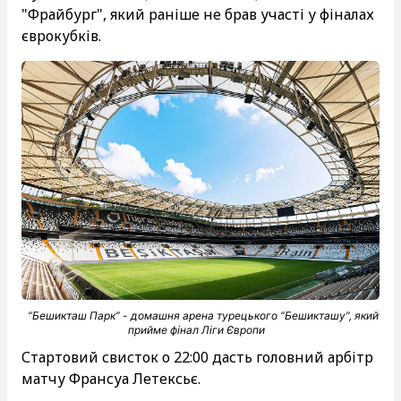
"Фрайбург", який раніше не брав участі у фіналах
єврокубків.
“Бешикташ Парк” - домашня арена турецького “Бешикташу”, який
прийме фінал Ліги Європи
Стартовий свисток о 22:00 дасть головний арбітр
матчу Франсуа Летексьє.