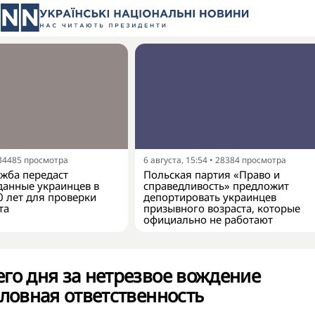
34485
просмотра
6 августа, 15:54
•
28384
просмотра
жба передаст
Польская партия «Право и
анные украинцев в
справедливость» предложит
0 лет для проверки
депортировать украинцев
та
призывного возраста, которые
официально не работают
го дня за нетрезвое вождение
оловная ответственность