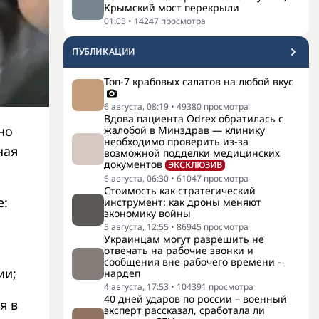
Крымский мост перекрыли
01:05
•
14247
просмотра
ПУБЛИКАЦИИ
Топ-7 крабовых салатов на любой вкус
6 августа, 08:19
•
49380
просмотра
Вдова пациента Odrex обратилась с
но
жалобой в Минздрав — клинику
необходимо проверить из-за
ная
возможной подделки медицинских
документов
ЭКСКЛЮЗИВ
6 августа, 06:30
•
61047
просмотра
Стоимость как стратегический
е:
инструмент: как дроны меняют
экономику войны
5 августа, 12:55
•
86945
просмотра
,
Украинцам могут разрешить не
отвечать на рабочие звонки и
сообщения вне рабочего времени -
ии;
нардеп
4 августа, 17:53
•
104391
просмотра
40 дней ударов по россии – военный
я в
эксперт рассказал, сработала ли