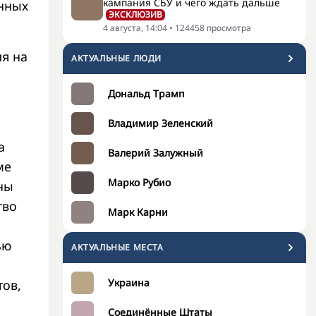
кампания СБУ и чего ждать дальше
енных
ЭКСКЛЮЗИВ
4 августа, 14:04
•
124458
просмотра
ия на
АКТУАЛЬНЫЕ ЛЮДИ
Дональд Трамп
Владимир Зеленский
а
Валерий Залужный
ме
Марко Рубио
ны
тво
Марк Карни
ью
АКТУАЛЬНЫЕ МЕСТА
Украина
тов,
Соединённые Штаты