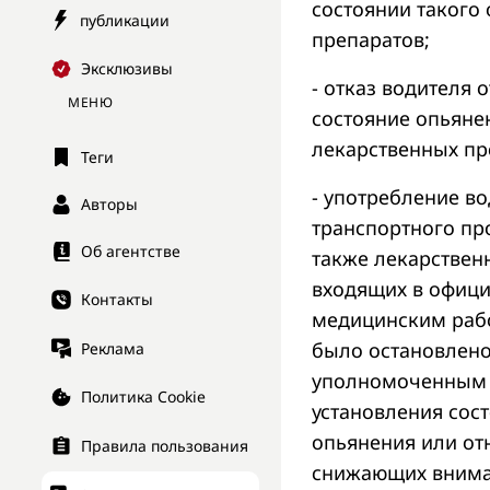
состоянии такого
публикации
препаратов;
Эксклюзивы
- отказ водителя
МЕНЮ
состояние опьяне
лекарственных пр
Теги
- употребление в
Авторы
транспортного про
Об агентстве
также лекарствен
входящих в офици
Контакты
медицинским рабо
было остановлено
Реклама
уполномоченным 
Политика Cookie
установления сос
опьянения или от
Правила пользования
снижающих вниман