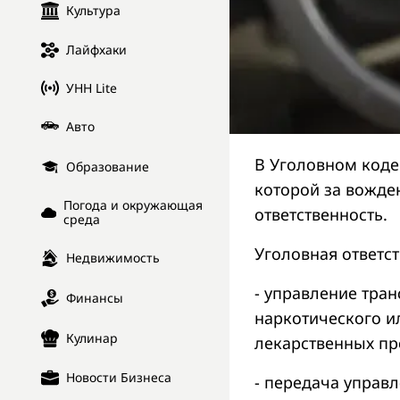
Культура
Лайфхаки
УНН Lite
Авто
В Уголовном кодек
Образование
которой за вожде
Погода и окружающая
ответственность.
среда
Уголовная ответст
Недвижимость
- управление тра
Финансы
наркотического и
Кулинар
лекарственных пр
Новости Бизнеса
- передача управ