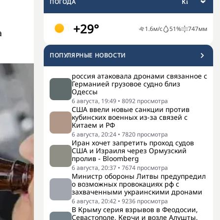
ПОГОДА
+29°
1.6
м/с
51
%
747
мм
а
ПОПУЛЯРНЫЕ НОВОСТИ
россия атаковала дронами связанное с
Германией грузовое судно близ
Одессы
6 августа, 19:49
•
8092
просмотра
США ввели новые санкции против
кубинских военных из-за связей с
Китаем и РФ
6 августа, 20:24
•
7820
просмотра
Иран хочет запретить проход судов
США и Израиля через Ормузский
пролив - Bloomberg
6 августа, 20:37
•
7674
просмотра
Министр обороны Литвы предупредил
о возможных провокациях рф с
захваченными украинскими дронами
6 августа, 20:42
•
9236
просмотра
В Крыму серия взрывов в Феодосии,
Севастополе, Керчи и возле Алушты,