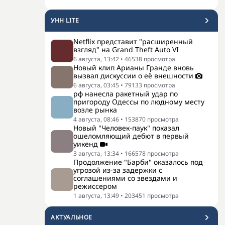
УНН LITE
Netflix представит "расширенный
взгляд" на Grand Theft Auto VI
6 августа, 13:42
•
46538
просмотра
Новый клип Арианы Гранде вновь
вызвал дискуссии о её внешности
6 августа, 03:45
•
79133
просмотра
рф нанесла ракетный удар по
пригороду Одессы по людному месту
возле рынка
4 августа, 08:46
•
153870
просмотра
Новый "Человек-паук" показал
ошеломляющий дебют в первый
уикенд
3 августа, 13:34
•
166578
просмотра
Продолжение "Барби" оказалось под
угрозой из-за задержки с
соглашениями со звездами и
режиссером
1 августа, 13:49
•
203451
просмотра
АКТУАЛЬНОЕ