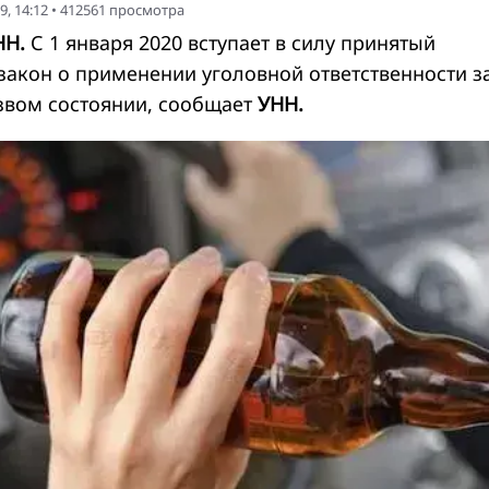
9, 14:12
•
412561
просмотра
НН.
С 1 января 2020 вступает в силу принятый
закон о применении уголовной ответственности з
звом состоянии, сообщает
УНН.