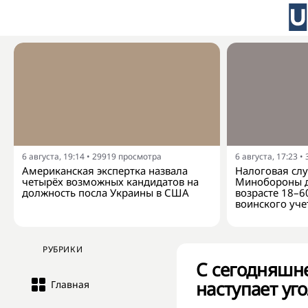
6 августа, 19:14
•
29919
просмотра
6 августа, 17:23
•
Американская экспертка назвала
Налоговая слу
четырёх возможных кандидатов на
Минобороны д
должность посла Украины в США
возрасте 18–6
воинского уче
РУБРИКИ
С сегодняшне
наступает уг
Главная