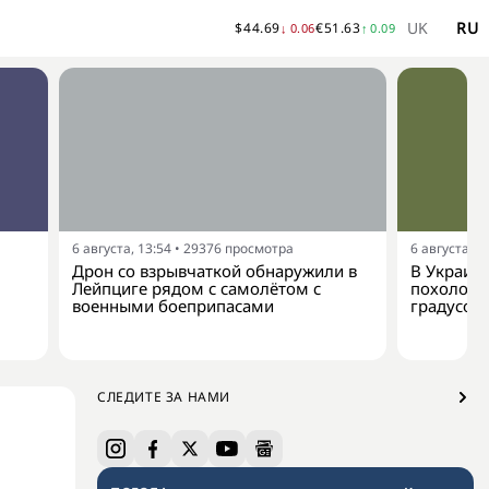
UK
RU
$
44.69
€
51.63
↓
0.06
↑
0.09
6 августа, 13:54
•
29376
просмотра
6 августа, 1
Дрон со взрывчаткой обнаружили в
В Украину
Лейпциге рядом с самолётом с
похолода
военными боеприпасами
градусов
СЛЕДИТЕ ЗА НАМИ