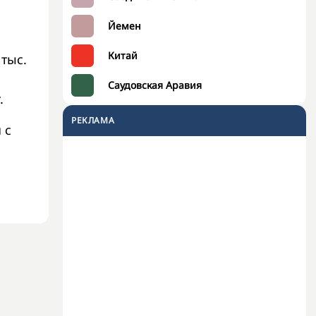
Йемен
Китай
тыс.
Саудовская Аравия
.
РЕКЛАМА
 с