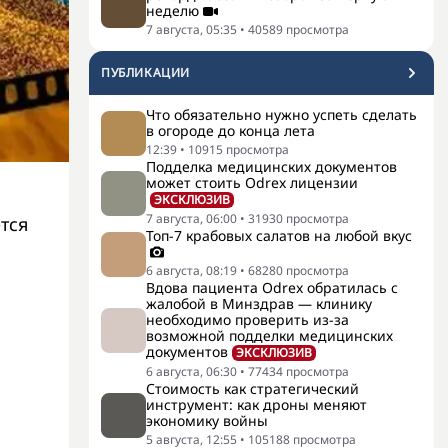
неделю
7 августа, 05:35
•
40589
просмотра
ПУБЛИКАЦИИ
Что обязательно нужно успеть сделать
в огороде до конца лета
12:39
•
10915
просмотра
Подделка медицинских документов
может стоить Odrex лицензии
ЭКСКЛЮЗИВ
7 августа, 06:00
•
31930
просмотра
тся
Топ-7 крабовых салатов на любой вкус
6 августа, 08:19
•
68280
просмотра
Вдова пациента Odrex обратилась с
жалобой в Минздрав — клинику
необходимо проверить из-за
возможной подделки медицинских
документов
ЭКСКЛЮЗИВ
6 августа, 06:30
•
77434
просмотра
Стоимость как стратегический
инструмент: как дроны меняют
экономику войны
5 августа, 12:55
•
105188
просмотра