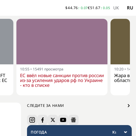
UK
RU
$
44.76
€
51.67
↑
0.07
↑
0.05
10:55
•
15491
просмотра
10:20
•
1473
 FT
ЕС ввёл новые санкции против россии
Жара в У
х ЕС
из-за усиления ударов рф по Украине
областях
- кто в списке
СЛЕДИТЕ ЗА НАМИ
ПОГОДА