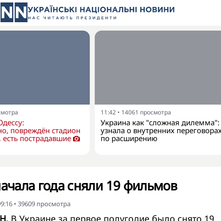
смотра
11:42
•
14061
просмотра
Одессу:
Украина как "сложная дилемма":
о, повреждён стадион
узнала о внутренних переговора
 есть пострадавшие
по расширению
начала года сняли 19 фильмов
9:16
•
39609
просмотра
Н.
В Украине за первое полугодие было снято 19