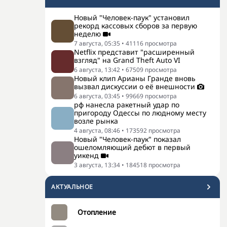
Новый "Человек-паук" установил
рекорд кассовых сборов за первую
неделю
7 августа, 05:35
•
41116
просмотра
Netflix представит "расширенный
взгляд" на Grand Theft Auto VI
6 августа, 13:42
•
67509
просмотра
Новый клип Арианы Гранде вновь
вызвал дискуссии о её внешности
6 августа, 03:45
•
99669
просмотра
рф нанесла ракетный удар по
пригороду Одессы по людному месту
возле рынка
4 августа, 08:46
•
173592
просмотра
Новый "Человек-паук" показал
ошеломляющий дебют в первый
уикенд
3 августа, 13:34
•
184518
просмотра
АКТУАЛЬНОЕ
Отопление