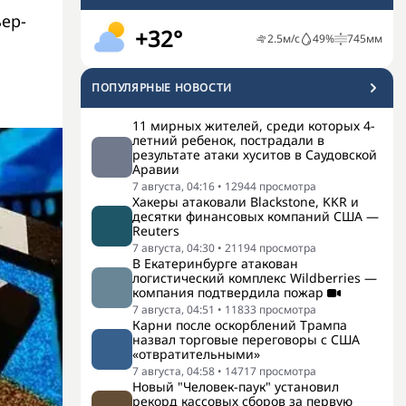
ер-
+32°
2.5
м/с
49
%
745
мм
ПОПУЛЯРНЫЕ НОВОСТИ
11 мирных жителей, среди которых 4-
летний ребенок, пострадали в
результате атаки хуситов в Саудовской
Аравии
7 августа, 04:16
•
12944
просмотра
Хакеры атаковали Blackstone, KKR и
десятки финансовых компаний США —
Reuters
7 августа, 04:30
•
21194
просмотра
В Екатеринбурге атакован
логистический комплекс Wildberries —
компания подтвердила пожар
7 августа, 04:51
•
11833
просмотра
Карни после оскорблений Трампа
назвал торговые переговоры с США
«отвратительными»
7 августа, 04:58
•
14717
просмотра
Новый "Человек-паук" установил
рекорд кассовых сборов за первую