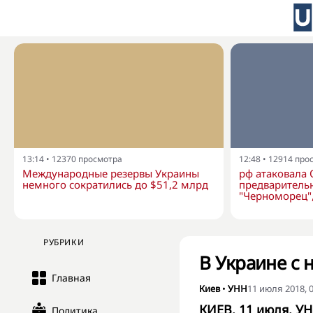
13:14
•
12370
просмотра
12:48
•
12914
про
Международные резервы Украины
рф атаковала 
немного сократились до $51,2 млрд
предварительн
"Черноморец",
РУБРИКИ
В Украине с 
Главная
Киев
•
УНН
11 июля 2018, 0
КИЕВ. 11 июля. УН
Политика