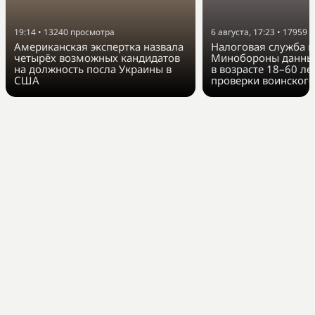
19:14
•
13240
просмотра
6 августа, 17:23
•
17959
п
Американская экспертка назвала
Налоговая служба п
четырёх возможных кандидатов
Минобороны данные
на должность посла Украины в
в возрасте 18–60 ле
США
проверки воинского