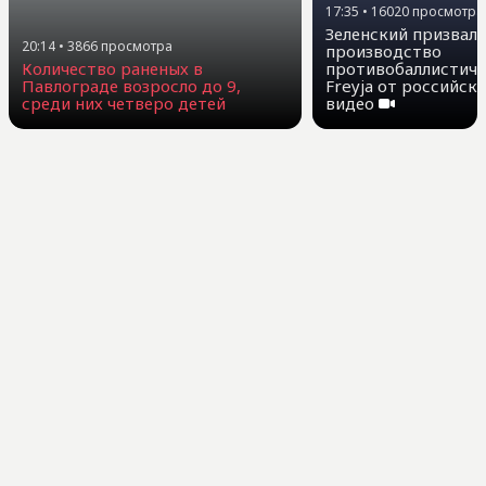
17:35
•
16020
просмотра
Зеленский призвал
20:14
•
3866
просмотра
производство
противобаллистиче
Количество раненых в
Freyja от российск
Павлограде возросло до 9,
видео
среди них четверо детей