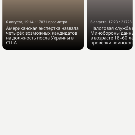
6 августа, 19:14
•
17031
просмотра
6 августа, 17:23
•
21728
п
Американская экспертка назвала
Налоговая служба п
четырёх возможных кандидатов
Минобороны данные
на должность посла Украины в
в возрасте 18–60 ле
США
проверки воинского