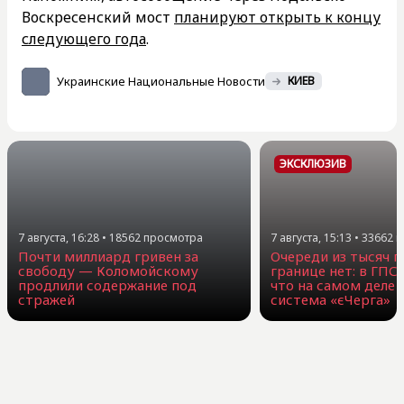
Воскресенский мост
планируют открыть к концу
следующего года
.
Украинские Национальные Новости
КИЕВ
ЭКСКЛЮЗИВ
7 августа, 16:28
•
18562
просмотра
7 августа, 15:13
•
33662
п
Почти миллиард гривен за
Очереди из тысяч г
свободу — Коломойскому
границе нет: в ГПС
продлили содержание под
что на самом деле 
стражей
система «єЧерга»