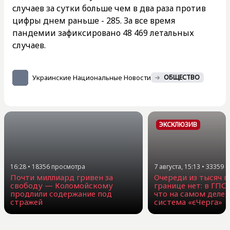
случаев за сутки больше чем в два раза против
цифры днем раньше - 285. За все время
пандемии зафиксировано 48 469 летальных
случаев.
Украинские Национальные Новости
ОБЩЕСТВО
ЭКСКЛЮЗИВ
16:28
•
18356
просмотра
7 августа, 15:13
•
33359
п
Почти миллиард гривен за
Очереди из тысяч г
свободу — Коломойскому
границе нет: в ГПС
продлили содержание под
что на самом деле 
стражей
система «єЧерга»