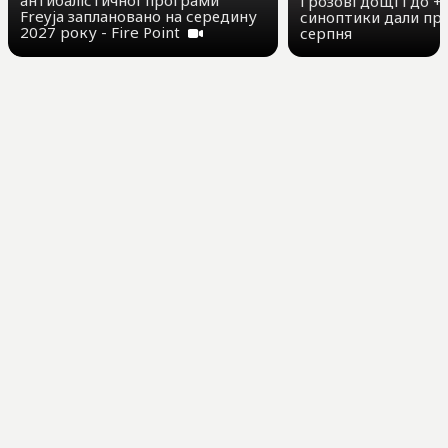
антибалістичної програми
Грозові дощі і до +3
Freyja заплановано на середину
синоптики дали про
2027 року - Fire Point
серпня