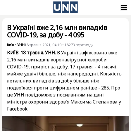
В Україні вже 2,16 млн випадків
COVID-19, за добу - 4 095
Київ
•
УНН
18 травня 2021, 04:10
•
18273
перегляди
КИЇВ. 18 травня. УНН.
В Україні зафіксовано вже
2,16 млн випадків коронавірусної хвороби
COVID-19, приріст за добу, 17 травня, - 4 тисячі,
майже удвічі більше, ніж напередодні. Кількість
летальних випадків за добу більше ніж
подвоїлася проти цифри днем раніше - 285. Про
це
УНН
повідомляє з посиланням на дані
міністра охорони здоров'я Максима Степанова у
Facebook.