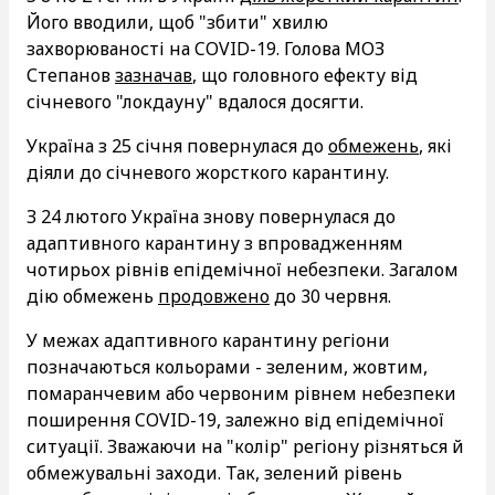
Його вводили, щоб "збити" хвилю
захворюваності на COVID-19. Голова МОЗ
Степанов
зазначав
, що головного ефекту від
січневого "локдауну" вдалося досягти.
Україна з 25 січня повернулася до
обмежень
, які
діяли до січневого жорсткого карантину.
З 24 лютого Україна знову повернулася до
адаптивного карантину з впровадженням
чотирьох рівнів епідемічної небезпеки. Загалом
дію обмежень
продовжено
до 30 червня.
У межах адаптивного карантину регіони
позначаються кольорами - зеленим, жовтим,
помаранчевим або червоним рівнем небезпеки
поширення COVID-19, залежно від епідемічної
ситуації. Зважаючи на "колір" регіону різняться й
обмежувальні заходи. Так, зелений рівень