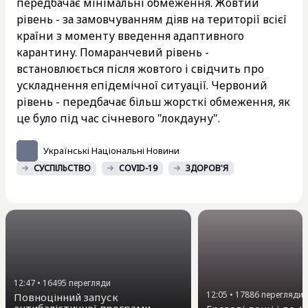
передбачає мінімальні обмеження. Жовтий
рівень - за замовчуванням діяв на території всієї
країни з моменту введення адаптивного
карантину. Помаранчевий рівень -
встановлюється після жовтого і свідчить про
ускладнення епідемічної ситуації. Червоний
рівень - передбачає більш жорсткі обмеження, як
це було під час січневого "локдауну".
Українські Національні Новини
СУСПІЛЬСТВО
COVID-19
ЗДОРОВ'Я
12:47
•
16495
перегляди
12:05
•
17886
перегляди
Повноцінний запуск