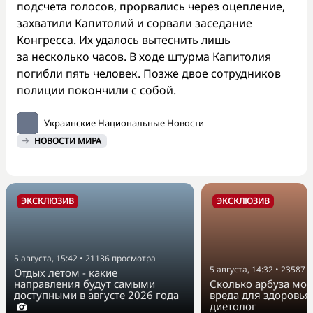
подсчета голосов, прорвались через оцепление,
захватили Капитолий и сорвали заседание
Конгресса. Их удалось вытеснить лишь
за несколько часов. В ходе штурма Капитолия
погибли пять человек. Позже двое сотрудников
полиции покончили с собой.
Украинские Национальные Новости
НОВОСТИ МИРА
ЭКСКЛЮЗИВ
ЭКСКЛЮЗИВ
5 августа, 15:42
•
21136
просмотра
5 августа, 14:32
•
23587
п
Отдых летом - какие
направления будут самыми
Сколько арбуза мож
доступными в августе 2026 года
вреда для здоровья
диетолог