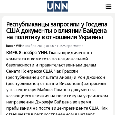
Республиканцы запросили у Госдепа
США документы о влиянии Байдена
на политику в отношении Украины
Киев
•
УНН
8 ноября 2019, 01:00
•
10625
просмотра
КИЕВ. 8 ноября. УНН.
Главы юридического
комитета и комитета по национальной
безопасности и правительственным делам
Сената Конгресса США Чак Грассли
(республиканец от штата Айова) и Рон Джонсон
(республиканец от штата Висконсин) запросили
у госсекретаря Майкла Помпео документы,
касающиеся влияния на политику на украинском
направлении Джозефа Байдена во время
пребывания на посте вице-президента США. Как
отмечается в распространенном в четверг