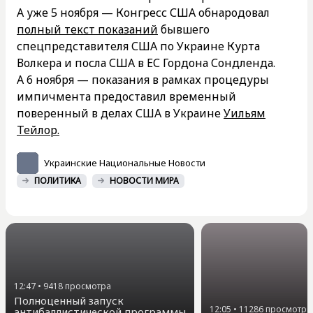
А уже 5 ноября — Конгресс США обнародовал
полный текст показаний
бывшего
спецпредставителя США по Украине Курта
Волкера и посла США в ЕС Гордона Сондленда.
А 6 ноября — показания в рамках процедуры
импичмента предоставил временный
поверенный в делах США в Украине
Уильям
Тейлор.
Украинские Национальные Новости
ПОЛИТИКА
НОВОСТИ МИРА
12:47
•
9418
просмотра
Полноценный запуск
12:05
•
11286
просмотра
антибаллистической программы