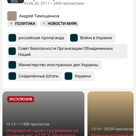
03.06.26, 20:11 • 3440 просмотров
Андрей Тимощенков
ПОЛИТИКА
НОВОСТИ МИРА
российская пропаганда
Война в Украине
Совет Безопасности Организации Объединенных
Наций
Министерство иностранных дел Украины
Соединённые Штаты
Украина
ЭКСКЛЮЗИВ
15:13
•
11388
просмотра
13:14
•
20530
просмотра
Очереди из тысяч грузовиков на
границе нет: в ГПСУ объяснили,
Международные ре