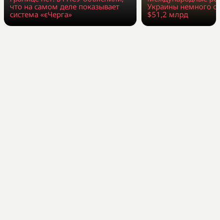
что на самом деле показывает
Украины немного со
система «єЧерга»
$51,2 млрд