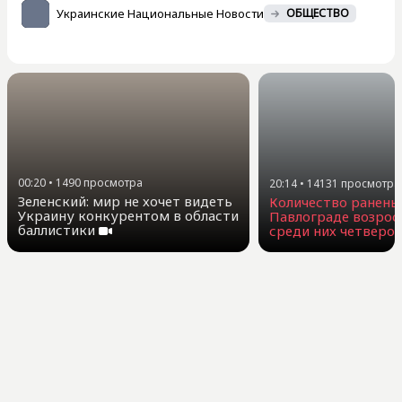
Украинские Национальные Новости
ОБЩЕСТВО
00:20
•
1490
просмотра
20:14
•
14131
просмотра
Зеленский: мир не хочет видеть
Количество ранены
Украину конкурентом в области
Павлограде возросл
баллистики
среди них четверо 