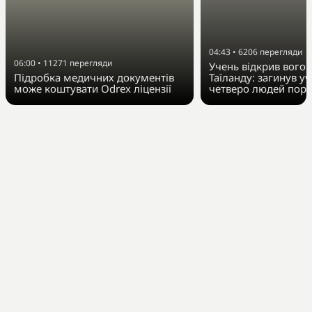
04:43
•
6206
перегляди
06:00
•
11271
перегляди
Учень відкрив вогон
Підробка медичних документів
Таїланду: загинув у
може коштувати Odrex ліцензії
четверо людей пора