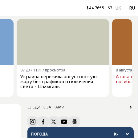
UK
RU
$
44.76
€
51.67
07:23
•
11717
просмотра
8 августа, 0
Украина пережила августовскую
Атака на 
жару без графиков отключения
погибли, 
света - Шмыгаль
СЛЕДИТЕ ЗА НАМИ
ПОГОДА