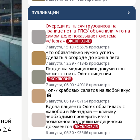
ПУБЛИКАЦИИ
Очереди из тысяч грузовиков на
границе нет: в ГПСУ объяснили, что на
самом деле показывает система
«єЧерга»
ЭКСКЛЮЗИВ
7 августа, 15:13
•
56579
просмотра
Что обязательно нужно успеть
сделать в огороде до конца лета
7 августа, 12:39
•
41345
просмотра
Подделка медицинских документов
может стоить Odrex лицензии
ЭКСКЛЮЗИВ
7 августа, 06:00
•
49318
просмотра
Топ-7 крабовых салатов на любой вкус
6 августа, 08:19
•
87164
просмотра
Вдова пациента Odrex обратилась с
жалобой в Минздрав — клинику
необходимо проверить из-за
зной
возможной подделки медицинских
документов
ЭКСКЛЮЗИВ
 2,4
6 августа, 06:30
•
93566
просмотра