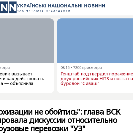
мотра
08:15
•
7200
просмотра
евик вызывает
Генштаб подтвердил поражение
и и как действовать
двух российских НПЗ и поста на
та — объяснила
буровой "Сиваш"
рхизации не обойтись": глава ВСК
ровала дискуссии относительно
рузовые перевозки "УЗ"