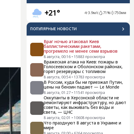
+21°
3.9
м/с
71
%
750
мм
ПОПУЛЯРНЫЕ НОВОСТИ
Враг ночью атаковал Киев
баллистическими ракетами,
прогремело не менее семи взрывов
8 августа, 00:16
•
15883
просмотра
Вражеская атака на Киев: пожары в
Голосеевском и Оболонском районах,
горят резервуары с топливом
8 августа, 00:54
•
13783
просмотра
В России, куда бы ни приезжал Путин,
цены на бензин падают — Le Monde
8 августа, 01:27
•
11541
просмотра
Оккупанты в Херсонской области не
ремонтируют инфраструктуру, но дают
советы, как выживать без воды и
света, — ЦНС
8 августа, 02:01
•
10608
просмотра
Что празднуют 8 августа в Украине и
мире
8 августа, 03:00
•
6264
просмотра