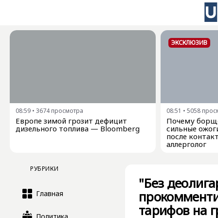
ЭКСКЛЮЗИВ
08:59
•
3674
просмотра
08:51
•
5058
прос
Европе зимой грозит дефицит
Почему борщ
дизельного топлива — Bloomberg
сильные ожог
после контак
аллерголог
РУБРИКИ
"Без деолига
прокомменти
Главная
тарифов на г
Политика