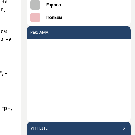
 на
Европа
и,
Польша
ние
РЕКЛАМА
и не
, -
 грн,
УНН LITE