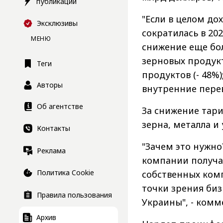
публикации
"Если в целом дох
Эксклюзивы
сократилась в 202
МЕНЮ
снижение еще бол
зерновых продукт
Теги
продуктов (- 48%)
Авторы
внутренние перево
Об агентстве
За снижение тари
зерна, металла и
Контакты
"Зачем это нужно
Реклама
компании получа
Политика Cookie
собственных ком
точки зрения биз
Правила пользования
Украины", - комм
Архив