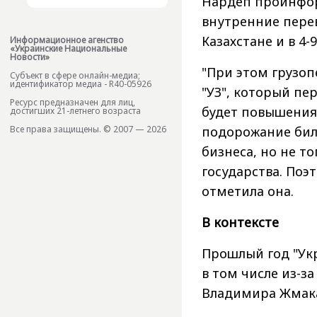
Нардеп проинфор
внутренние перево
Казахстане и в 4-
Информационное агенство
«Украинские Национальные
Новости»
"При этом грузо
Субъект в сфере онлайн-медиа;
идентификатор медиа - R40-05926
"УЗ", который пе
Ресурс предназначен для лиц,
будет повышения 
достигших 21-летнего возраста
подорожание биле
Все права защищены. © 2007 — 2026
бизнеса, но не т
государства. Поэт
отметила она.
В контексте
Прошлый год "Укр
в том числе из-з
Владимира Жмака