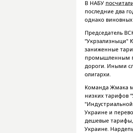
В НАБУ
посчитал
последние два го
однако виновных
Председатель ВС
"Укрзализныци" 
заниженные тари
промышленным гр
дороги. Иными сл
олигархи.
Команда Жмака м
низких тарифов "
"Индустриальной 
Украине и перево
дешевые тарифы,
Украине. Нардеп