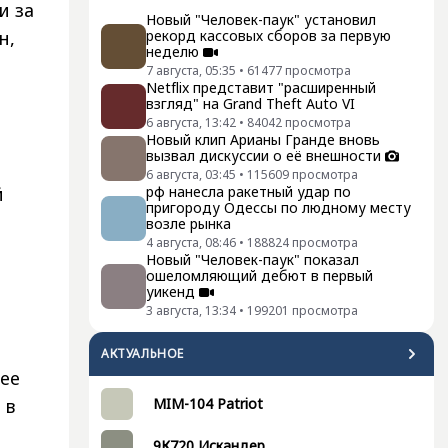
и за
Новый "Человек-паук" установил
н,
рекорд кассовых сборов за первую
неделю
7 августа, 05:35
•
61477
просмотра
Netflix представит "расширенный
взгляд" на Grand Theft Auto VI
6 августа, 13:42
•
84042
просмотра
Новый клип Арианы Гранде вновь
вызвал дискуссии о её внешности
6 августа, 03:45
•
115609
просмотра
й
рф нанесла ракетный удар по
пригороду Одессы по людному месту
возле рынка
4 августа, 08:46
•
188824
просмотра
Новый "Человек-паук" показал
ошеломляющий дебют в первый
уикенд
3 августа, 13:34
•
199201
просмотра
АКТУАЛЬНОЕ
лее
 в
MIM-104 Patriot
9К720 Искандер