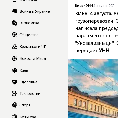
Киев
•
УНН
4 августа 2021, 
Война в Украине
КИЕВ. 4 августа. У
грузоперевозки. 
Экономика
написала предсе
Общество
парламента по в
"Укрзализныци" 
Криминал и ЧП
передает
УНН.
Новости Мира
Киев
Здоровье
Технологии
Спорт
Культура