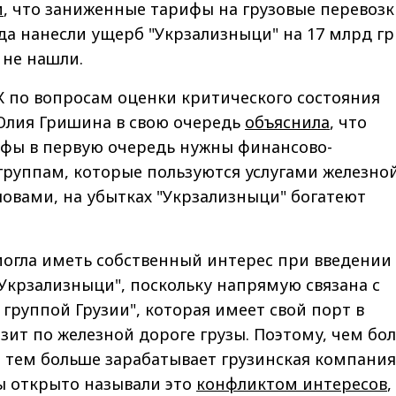
и
, что заниженные тарифы на грузовые перевозк
да нанесли ущерб "Укрзализныци" на 17 млрд гр
 не нашли.
К по вопросам оценки критического состояния
Юлия Гришина в свою очередь
объяснила
, что
фы в первую очередь нужны финансово-
уппам, которые пользуются услугами железно
овами, на убытках "Укрзализныци" богатеют
огла иметь собственный интерес при введении
Укрзализныци", поскольку напрямую связана с
группой Грузии", которая имеет свой порт в
зит по железной дороге грузы. Поэтому, чем бо
 тем больше зарабатывает грузинская компания
ы открыто называли это
конфликтом интересов
,