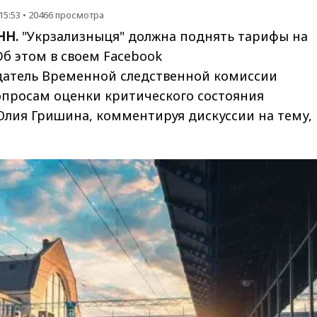
15:53
•
20466
просмотра
НН.
"Укрзализныця" должна поднять тарифы на
Об этом в своем
Facebook
датель Временной следственной комиссии
опросам оценки критического состояния
Юлия Гришина, комментируя дискуссии на тему,