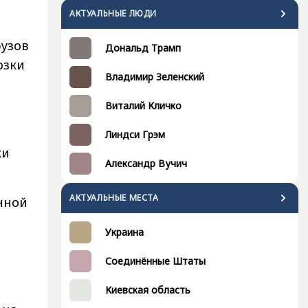
АКТУАЛЬНЫЕ ЛЮДИ
рузов
Дональд Трамп
озки
Владимир Зеленский
Виталий Кличко
Линдси Грэм
ки
Александр Вучич
АКТУАЛЬНЫЕ МЕСТА
енной
Украина
Соединённые Штаты
Киевская область