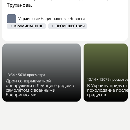
Труханова.
Украинские Национальные Новости
КРИМИНАЛ И ЧП
ПРОИСШЕСТВИЯ
13:54
•
5638
просмотра
13:14
•
13079
просмотра
Дрон со взрывчаткой
обнаружили в Лейпциге рядом с
В Украину придут г
самолётом с военными
похолодание после 
боеприпасами
градусов