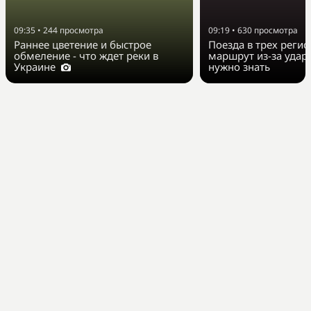
09:35
•
244
просмотра
09:19
•
630
просмотра
Раннее цветение и быстрое
Поезда в трех реги
обмеление - что ждет реки в
маршрут из-за удар
Украине
нужно знать