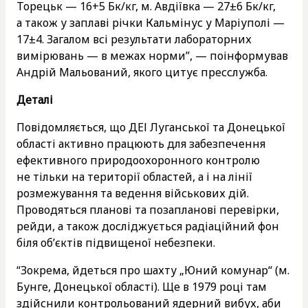
Торецьк — 16+5 Бк/кг, м. Авдіївка — 27±6 Бк/кг,
а також у заплаві річки Кальмінус у Маріуполі —
17±4. Загалом всі результати лабораторних
вимірювань — в межах норми”, — поінформував
Андрій Мальований, якого цитує пресслужба.
Деталі
Повідомляється, що ДЕІ Луганської та Донецької
області активно працюють для забезпечення
ефективного природоохоронного контролю
не тільки на території областей, а і на лінії
розмежування та ведення військових дій.
Проводяться планові та позапланові перевірки,
рейди, а також досліджується радіаційний фон
біля об’єктів підвищеної небезпеки.
“Зокрема, йдеться про шахту „Юний комунар“ (м.
Бунге, Донецької області). Ще в 1979 році там
здійснили контрольований ядерний вибух, аби