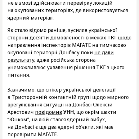
не в змозі здійснювати перевірку локацій
на окупованих територіях, де використовується
ядерний матеріал.
Як стало відомо раніше, зусилля української
сторони досягти домовленості в межах ТКГ щодо
направлення інспекторів МАГАТЕ на тимчасово
окуповані території Донбасу поки
не дали
результату
, адже російська сторона
унеможливлює ухвалення рішення ТКГ з цього
питання.
Зазначимо, що спікер української делегації
в Тристоронній контактній групі щодо мирного
врегулювання ситуації на Донбасі Олексій
Арестович
повідомив
УНН
, що окрім шахти
“Юнком”, на якій стався ядерний вибух,
на Донбасі є ще два ядерні об’єкти, які має
перевірити МАГАТЕ.