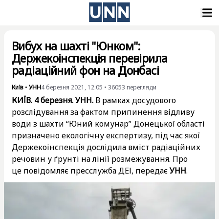
Вибух на шахті "Юнком":
Держекоінспекція перевірила
радіаційний фон на Донбасі
Київ
•
УНН
4 березня 2021, 12:05
•
36053
перегляди
КИЇВ. 4 березня. УНН.
В рамках досудового
розслідування за фактом припинення відливу
води з шахти “Юний комунар” Донецької області
призначено екологічну експертизу, під час якої
Держекоінспекція дослідила вміст радіаційних
речовин у ґрунті на лінії розмежування. Про
це повідомляє пресслужба ДЕІ, передає
УНН
.