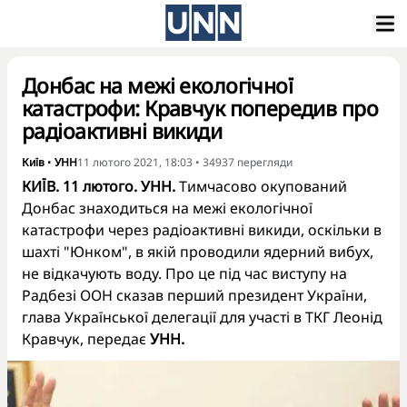
Донбас на межі екологічної
катастрофи: Кравчук попередив про
радіоактивні викиди
Київ
•
УНН
11 лютого 2021, 18:03
•
34937
перегляди
КИЇВ. 11 лютого. УНН.
Тимчасово окупований
Донбас знаходиться на межі екологічної
катастрофи через радіоактивні викиди, оскільки в
шахті "Юнком", в якій проводили ядерний вибух,
не відкачують воду. Про це під час виступу на
Радбезі ООН сказав перший президент України,
глава Української делегації для участі в ТКГ Леонід
Кравчук, передає
УНН.