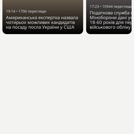
17:23
•
10944
перегляди
19:14
•
1706
перегляди
Податкова служба п
Американська експертка назвала
Міноборони дані укр
чотирьох можливих кандидатів
18-60 років для пер
на посаду посла України у США
військового обліку