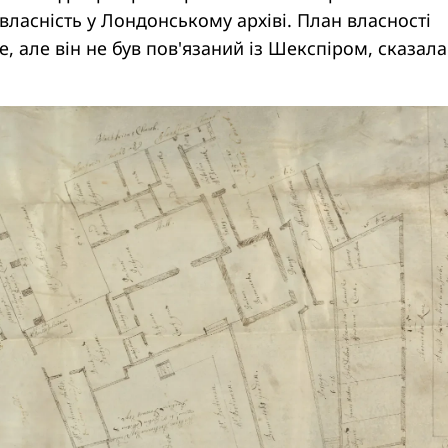
ласність у Лондонському архіві. План власності
е, але він не був пов'язаний із Шекспіром, сказала