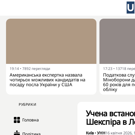
19:14
•
7892
перегляди
17:23
•
13718
пер
Американська експертка назвала
Податкова слу
чотирьох можливих кандидатів на
Міноборони да
посаду посла України у США
60 років для п
обліку
РУБРИКИ
Учена встано
Шекспіра в Л
Головна
Київ
•
УНН
16 квітня 2026, 
Політика