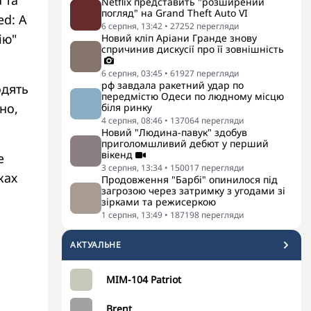
 та
Netflix представить "розширений
погляд" на Grand Theft Auto VI
ed: A
6 серпня, 13:42
•
27252
перегляди
ію"
Новий кліп Аріани Гранде знову
спричинив дискусії про її зовнішність
6 серпня, 03:45
•
61927
перегляди
рф завдала ракетний удар по
одять
передмістю Одеси по людному місцю
но,
біля ринку
4 серпня, 08:46
•
137064
перегляди
Новий "Людина-павук" здобув
приголомшливий дебют у перший
вікенд
е
3 серпня, 13:34
•
150017
перегляди
ках
Продовження "Барбі" опинилося під
загрозою через затримку з угодами зі
зірками та режисеркою
1 серпня, 13:49
•
187198
перегляди
АКТУАЛЬНЕ
MIM-104 Patriot
Brent