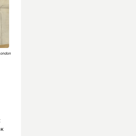
London
с
ак