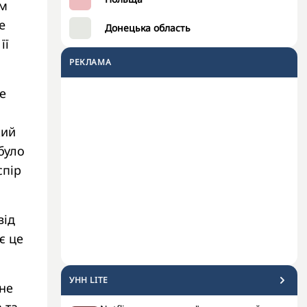
ом
e
Донецька область
її
РЕКЛАМА
е
кий
було
ір ​​
від
є це
УНН LITE
ене