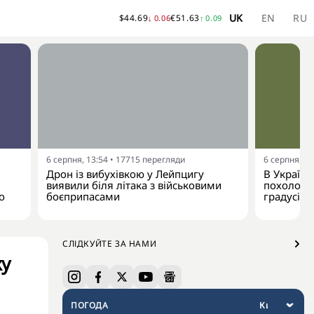
UK
EN
RU
$
44.69
€
51.63
↓
0.06
↑
0.09
6 серпня, 13:54
•
17715
перегляди
6 серпня, 13
Дрон із вибухівкою у Лейпцигу
В Україну
виявили біля літака з військовими
похолодан
о
боєприпасами
градусів
СЛІДКУЙТЕ ЗА НАМИ
ку
ПОГОДА