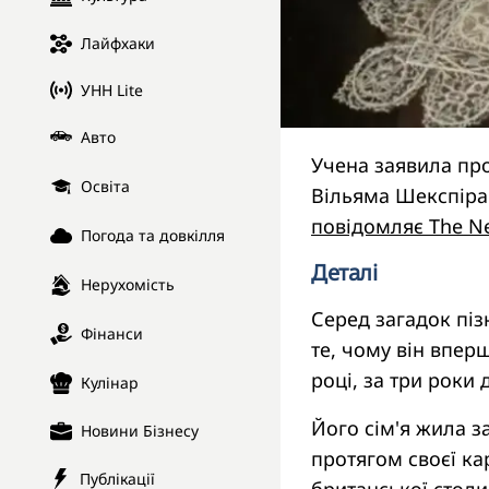
Лайфхаки
УНН Lite
Авто
Учена заявила пр
Освіта
Вільяма Шекспіра 
повідомляє The N
Погода та довкілля
Деталі
Нерухомість
Серед загадок піз
Фінанси
те, чому він впер
році, за три роки д
Кулінар
Його сім'я жила за
Новини Бізнесу
протягом своєї ка
Публікації