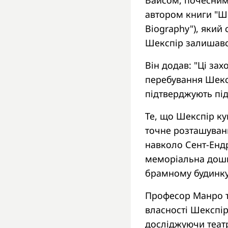
Вайсом, почесним
автором книги "Ше
Biography"), який 
Шекспір ​​залишав
Він додав: "Ці за
перебування Шексп
підтверджують під
Те, що Шекспір ​​
точне розташуванн
навколо Сент-Ендрю
меморіальна дошк
брамному будинку
Професор Манро т
власності Шекспір
досліджуючи театр