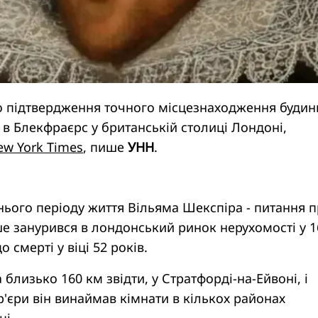
о підтвердження точного місцезнаходження будин
в Блекфраєрс у британській столиці Лондоні,
ew York Times
, пише
УНН
.
нього періоду життя Вільяма Шекспіра - питання 
ше занурився в лондонський ринок нерухомості у 1
о смерті у віці 52 років.
 близько 160 км звідти, у Стратфорді-на-Ейвоні, і
р'єри він винаймав кімнати в кількох районах