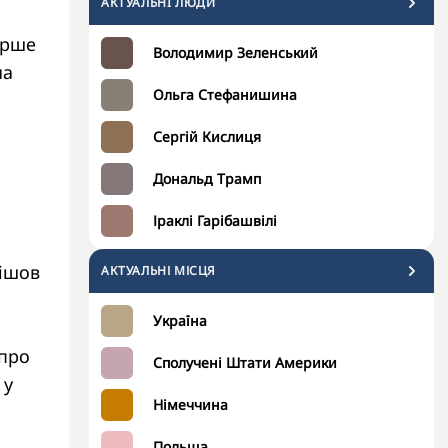
АКТУАЛЬНI ЛЮДИ
ерше
Володимир Зеленський
на
Ольга Стефанишина
Сергій Кислиця
Дональд Трамп
Іраклі Гарібашвілі
пішов
АКТУАЛЬНІ МІСЦЯ
Україна
 про
Сполучені Штати Америки
 у
Німеччина
Польща