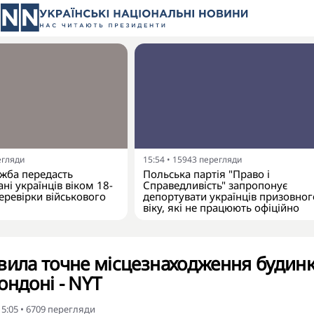
егляди
15:54
•
15943
перегляди
жба передасть
Польська партія "Право і
ні українців віком 18-
Справедливість" запропонує
еревірки військового
депортувати українців призовног
віку, які не працюють офіційно
вила точне місцезнаходження будин
ондоні - NYT
15:05
•
6709
перегляди