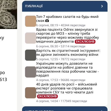
ПУБЛІКАЦІЇ
Топ-7 крабових салатів на будь-який
смак
6 серпня, 08:19
•
40344
перегляди
Вдова пацієнта Odrex звернулася зі
скаргою до МОЗ – клініку треба
ку
перевірити через можливу підробку
медичних документів
ЕКСКЛЮЗИВ
6 серпня, 06:30
•
53114
перегляди
Вартість як стратегічний інструмент:
як дрони змінюють економіку війни
5 серпня, 12:55
•
78772
перегляди
Українцям можуть дозволити не
відповідати на робочі дзвінки та
повідомлення поза робочим часом -
про
нардеп
613
4 серпня, 17:53
•
96686
перегляди
40 днів ударів по росії – військовий
експерт розповів чи спрацювала
кампанія СБУ та чого чекати далі
ЕКСКЛЮЗИВ
4 серпня, 14:04
•
117949
перегляди