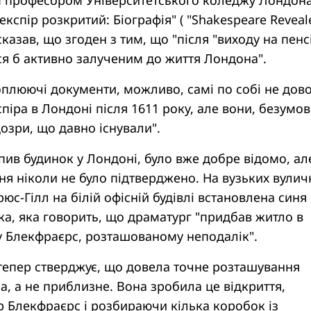
 професором Університетського коледжу Лондона
кспір розкритий: Біографія" ( "Shakespeare Reveal
сказав, що згоден з тим, що "після "виходу на пенс
ся б активно залученим до життя Лондона".
хоплюючі документи, можливо, самі по собі не дов
іра в Лондоні після 1611 року, але вони, безумов
озри, що давно існували".
купив будинок у Лондоні, було вже добре відомо, ал
я ніколи не було підтверджено. На вузьких вулич
с-Гілл на білій офісній будівлі встановлена ​​синя
а, яка говорить, що драматург "придбав житло в
 Блекфраєрс, розташованому неподалік".
епер стверджує, що довела точне розташування
а, а не приблизне. Вона зробила це відкриття,
 Блекфраєрс і розбираючи кілька коробок із