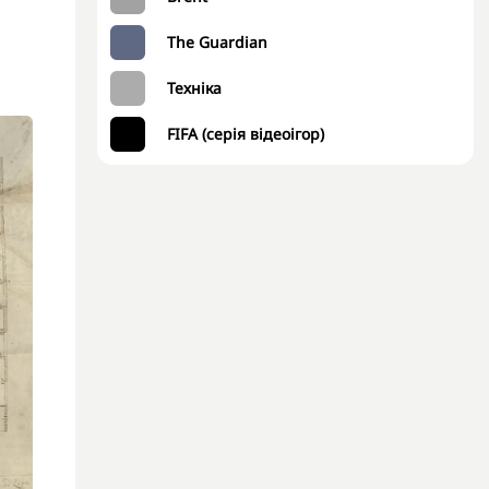
The Guardian
Техніка
FIFA (серія відеоігор)