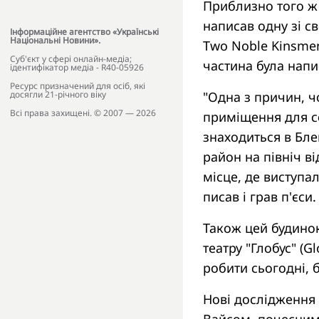
Приблизно того ж 
написав одну зі с
Інформаційне агентство «Українські
Національні Новини».
Two Noble Kinsmen
Cуб'єкт у сфері онлайн-медіа;
частина була напи
ідентифікатор медіа - R40-05926
Ресурс призначений для осіб, які
досягли 21-річного віку
"Одна з причин, ч
Всі права захищені. © 2007 — 2026
приміщення для с
знаходиться в Бле
район на північ в
місце, де виступал
писав і грав п'єси.
Також цей будинок
театру "Глобус" (G
робити сьогодні, 
Нові дослідження 