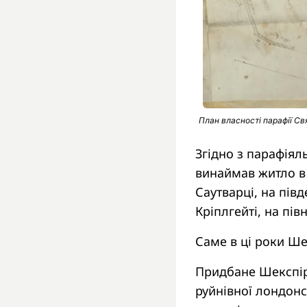
План власності парафії С
Згідно з парафіяль
винаймав житло в Б
Саутварці, на півд
Кріплгейті, на пів
Саме в ці роки Ше
Придбане Шекспіро
руйнівної лондонс