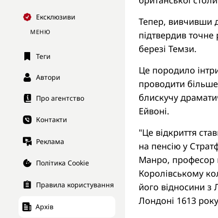
британської столи
Ексклюзиви
Тепер, вивчивши д
МЕНЮ
підтвердив точне 
березі Темзи.
Теги
Це породило інтри
Автори
проводити більше
блискучу драматич
Про агентство
Ейвоні.
Контакти
"Це відкриття став
Реклама
на пенсію у Страт
Манро, професор п
Політика Cookie
Королівському кол
Правила користування
його відносини з 
Лондоні 1613 року
Архів