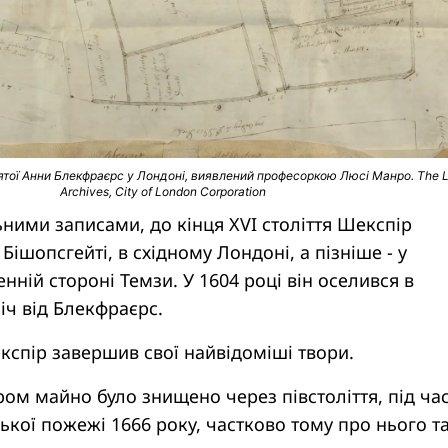
вятої Анни Блекфраєрс у Лондоні, виявлений професоркою Люсі Манро. The 
Archives, City of London Corporation
ними записами, до кінця XVI століття Шекспір ​​
ішопсгейті, в східному Лондоні, а пізніше - у
енній стороні Темзи. У 1604 році він оселився в
ніч від Блекфраєрс.
кспір ​​завершив свої найвідоміші твори.
м майно було знищено через півстоліття, під ча
ької пожежі 1666 року, частково тому про нього т