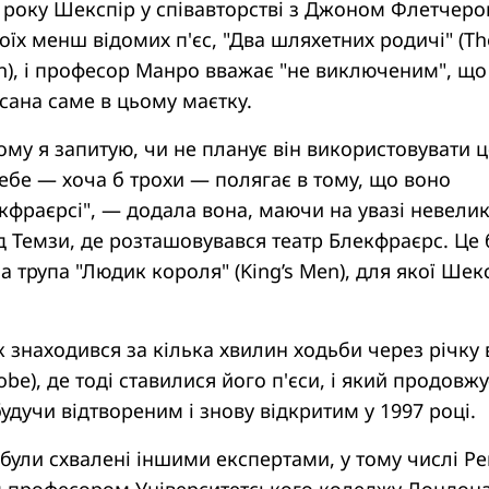
року Шекспір ​​у співавторстві з Джоном Флетчер
воїх менш відомих п'єс, "Два шляхетних родичі" (Th
), і професор Манро вважає "не виключеним", що 
сана саме в цьому маєтку.
ому я запитую, чи не планує він використовувати ц
ебе — хоча б трохи — полягає в тому, що воно
кфраєрсі", — додала вона, маючи на увазі невели
ід Темзи, де розташовувався театр Блекфраєрс. Це 
а трупа "Людик короля" (King’s Men), для якої Шексп
 знаходився за кілька хвилин ходьби через річку 
lobe), де тоді ставилися його п'єси, і який продовжу
будучи відтвореним і знову відкритим у 1997 році.
були схвалені іншими експертами, у тому числі Р