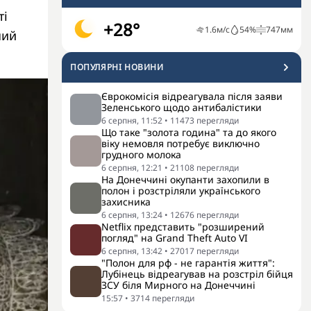
ті
+28°
1.6
м/с
54
%
747
мм
ний
ПОПУЛЯРНI НОВИНИ
Єврокомісія відреагувала після заяви
Зеленського щодо антибалістики
6 серпня, 11:52
•
11473
перегляди
Що таке "золота година" та до якого
віку немовля потребує виключно
грудного молока
6 серпня, 12:21
•
21108
перегляди
На Донеччині окупанти захопили в
полон і розстріляли українського
захисника
6 серпня, 13:24
•
12676
перегляди
Netflix представить "розширений
погляд" на Grand Theft Auto VI
6 серпня, 13:42
•
27017
перегляди
"Полон для рф - не гарантія життя":
Лубінець відреагував на розстріл бійця
ЗСУ біля Мирного на Донеччині
15:57
•
3714
перегляди