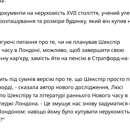
ці.
окументи на нерухомість XVII століття, учений уп
розташування та розміри будинку, який він купив 
гуючі питання про те, чи не планував Шекспір ​​
 часу в Лондоні, можливо, щоб завершити свою
ну кар'єру, замість йти на пенсію в Стратфорд-на-
ить під сумнів версію про те, що Шекспір ​​просто 
форді, - сказала автор нового дослідження, Люсі
о Шекспіру та літературі раннього Нового часу в
еджі Лондона. - Це змушує нас знову задуматися
Лондоном: навіщо йому було купувати нерухомість
?"