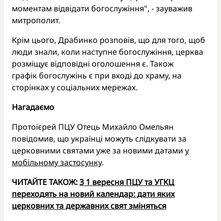
моментам відвідати богослужіння", - зауважив
митрополит.
Крім цього, Драбинко розповів, що для того, щоб
люди знали, коли наступне богослужіння, церква
розміщує відповідні оголошення є. Також
графік богослужінь є при вході до храму, на
сторінках у соціальних мережах.
Нагадаємо
Протоієрей ПЦУ Отець Михайло Омельян
повідомив, що українці можуть слідкувати за
церковними святами уже за новими датами
у
мобільному застосунку
.
ЧИТАЙТЕ ТАКОЖ:
З 1 вересня ПЦУ та УГКЦ
переходять на новий календар: дати яких
церковних та державних свят зміняться