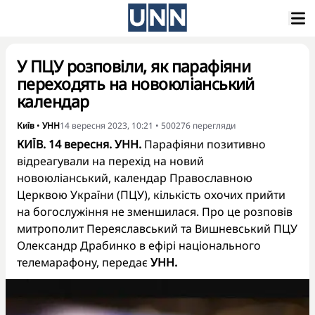
У ПЦУ розповіли, як парафіяни
переходять на новоюліанський
календар
Київ
•
УНН
14 вересня 2023, 10:21
•
500276
перегляди
КИЇВ. 14 вересня. УНН.
Парафіяни позитивно
відреагували на перехід на новий
новоюліанський, календар Православною
Церквою України (ПЦУ), кількість охочих прийти
на богослужіння не зменшилася. Про це розповів
митрополит Переяславський та Вишневський ПЦУ
Олександр Драбинко в ефірі національного
телемарафону, передає
УНН.