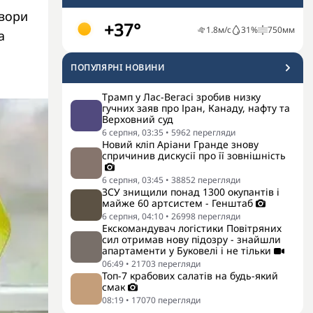
овори
+37°
1.8
м/с
31
%
750
мм
а
ПОПУЛЯРНI НОВИНИ
Трамп у Лас-Вегасі зробив низку
гучних заяв про Іран, Канаду, нафту та
Верховний суд
6 серпня, 03:35
•
5962
перегляди
Новий кліп Аріани Гранде знову
спричинив дискусії про її зовнішність
6 серпня, 03:45
•
38852
перегляди
ЗСУ знищили понад 1300 окупантів і
майже 60 артсистем - Генштаб
6 серпня, 04:10
•
26998
перегляди
Екскомандувач логістики Повітряних
сил отримав нову підозру - знайшли
апартаменти у Буковелі і не тільки
06:49
•
21703
перегляди
Топ-7 крабових салатів на будь-який
смак
08:19
•
17070
перегляди