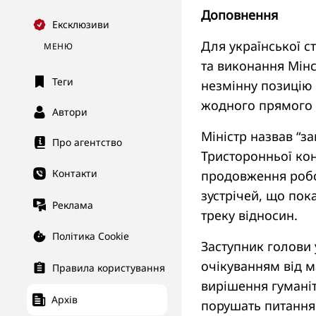
Доповнення
Ексклюзиви
Для української с
МЕНЮ
та виконання Мін
Теги
незмінну позицію 
жодного прямого 
Автори
Міністр назвав “з
Про агентство
Тристоронньої кон
Контакти
продовження робо
зустрічей, що пок
Реклама
треку відносин.
Політика Cookie
Заступник голови 
очікуванням від м
Правила користування
вирішення гуманіт
Архів
порушать питання 