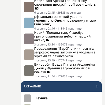
Новий кліп Аріани Гранде знову
спричинив дискусії про її зовнішність
6 серпня, 03:45
•
39335
перегляди
рф завдала ракетний удар по
передмістю Одеси по людному місцю
біля ринку
4 серпня, 08:46
•
118446
перегляди
Новий "Людина-павук" здобув
приголомшливий дебют у перший
вікенд
3 серпня, 13:34
•
132075
перегляди
Продовження "Барбі" опинилося під
загрозою через затримку з угодами зі
зірками та режисеркою
1 серпня, 13:49
•
170741
перегляди
Виноробні Бреда Пітта та Анджеліни
Джолі у Франції загрожують лісові
пожежі
1 серпня, 11:54
•
179033
перегляди
АКТУАЛЬНЕ
Техніка