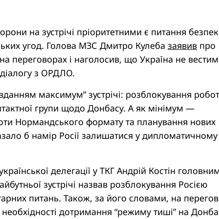
торони на зустрічі пріоритетними є питання безпе
ських угод. Голова МЗС Дмитро Кулеба
заявив
про
на переговорах і наголосив, що Україна не вестим
діалогу з ОРДЛО.
авданням максимум” зустрічі: розблокування робо
тактної групи щодо Донбасу. А як мінімум —
ти Нормандського формату та планування нових
азало б намір Росії залишатися у дипломатичному
української делегації у ТКГ Андрій Костін головни
айбутньої зустрічі назвав розблокування Росією
арних питань. Також, за його словами, на перего
необхідності дотримання “режиму тиші” на Донбас