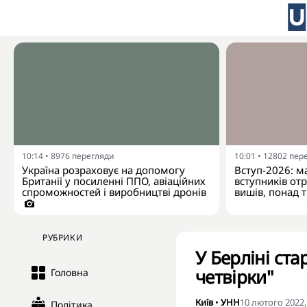
10:14
•
8976
перегляди
10:01
•
12802
пер
Україна розраховує на допомогу
Вступ-2026: м
Британії у посиленні ППО, авіаційних
вступників от
спроможностей і виробництві дронів
вишів, понад 
РУБРИКИ
У Берліні ста
четвірки"
Головна
Київ
•
УНН
10 лютого 2022,
Політика