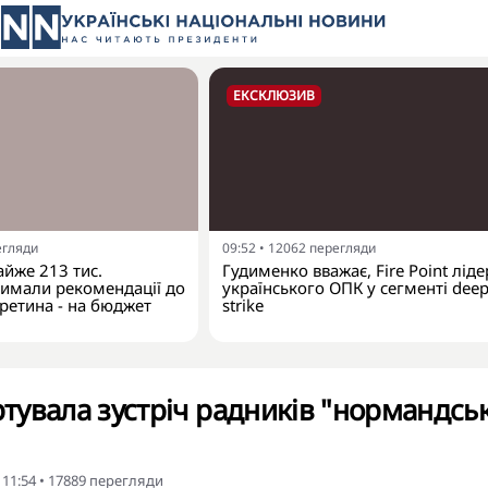
ЕКСКЛЮЗИВ
егляди
09:52
•
12062
перегляди
айже 213 тис.
Гудименко вважає, Fire Point лід
римали рекомендації до
українського ОПК у сегменті dee
третина - на бюджет
strike
ртувала зустріч радників "нормандськ
 11:54
•
17889
перегляди