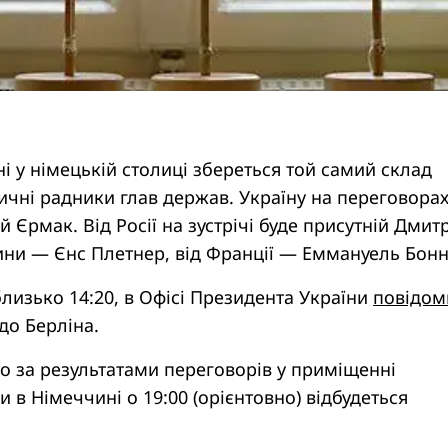
ні у німецькій столиці збереться той самий склад
ичні радники глав держав. Україну на переговора
й Єрмак. Від Росії на зустрічі буде присутній Дмит
ини — Єнс Плетнер, від Франції — Еммануель Бонн
близько 14:20, в Офісі Президента України
повідом
до Берліна.
о за результатами переговорів у приміщенні
и в Німеччині о 19:00 (орієнтовно) відбудеться