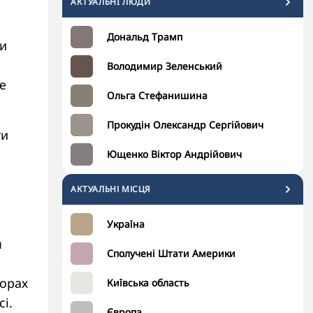
АКТУАЛЬНI ЛЮДИ
Дональд Трамп
ки
Володимир Зеленський
е
Ольга Стефанишина
Прокудін Олександр Сергійович
ти
Ющенко Віктор Андрійович
АКТУАЛЬНІ МІСЦЯ
Україна
м
Сполучені Штати Америки
ворах
Київська область
і.
Європа