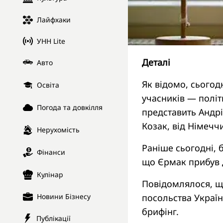
Лайфхаки
УНН Lite
Деталі
Авто
Як відомо, сьогод
Освіта
учасників — політ
Погода та довкілля
представить Андрі
Козак, від Німечч
Нерухомість
Раніше сьогодні, 
Фінанси
що Єрмак прибув 
Кулінар
Повідомлялося, щ
посольства Україн
Новини Бізнесу
брифінг.
Публікації