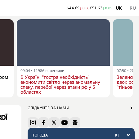
UK
RU
$
44.69
€
51.63
↓
0.06
↑
0.09
09:04
•
11986
перегляди
07:50
•
2073
ером
В Україні "гостра необхідність"
Зеленськ
p
економити світло через аномальну
двох росі
спеку, перебої через атаки рф у 5
"тіньовог
областях
СЛІДКУЙТЕ ЗА НАМИ
ої
ПОГОДА