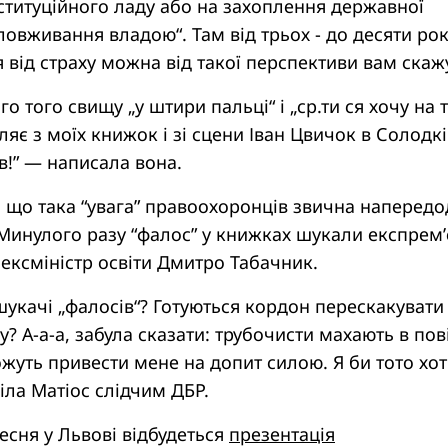
ституційного ладу або на захоплення державної
зловживання владою“. Там від трьох - до десяти рок
ся від страху можна від такої перспективи вам скаж
ого того свищу „у штири пальці“ і „ср.ти ся хочу на 
ляє з моїх книжок і зі сцени Іван Цвичок в Солодк
ів!” — написала вона.
 що така “увага” правоохоронців звична напередо
 Минулого разу “фалос” у книжках шукали експрем’
ексміністр освіти Дмитро Табачник.
і шукачі „фалосів“? Готуються кордон перескакувати
? А-а-а, забула сказати: трубочисти махають в пов
уть привести мене на допит силою. Я би тото хот
віла Матіос слідчим ДБР.
есня у Львові відбудеться
презентація