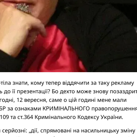
хотіла знати, кому тепер віддячити за таку рекламу
 до її презентації? Бо дехто може знову позаздри
годні, 12 вересня, саме о цій годині мене мали
ДБР за ознаками КРИМІНАЛЬНОГО правопорушення
109 та ст.364 Кримінального Кодексу України.
 серйозні: „дії, спрямовані на насильницьку зміну