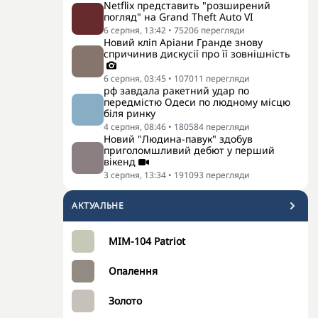
Netflix представить "розширений
погляд" на Grand Theft Auto VI
6 серпня, 13:42
•
75206
перегляди
Новий кліп Аріани Гранде знову
спричинив дискусії про її зовнішність
6 серпня, 03:45
•
107011
перегляди
рф завдала ракетний удар по
передмістю Одеси по людному місцю
біля ринку
4 серпня, 08:46
•
180584
перегляди
Новий "Людина-павук" здобув
приголомшливий дебют у перший
вікенд
3 серпня, 13:34
•
191093
перегляди
АКТУАЛЬНЕ
MIM-104 Patriot
Опалення
Золото