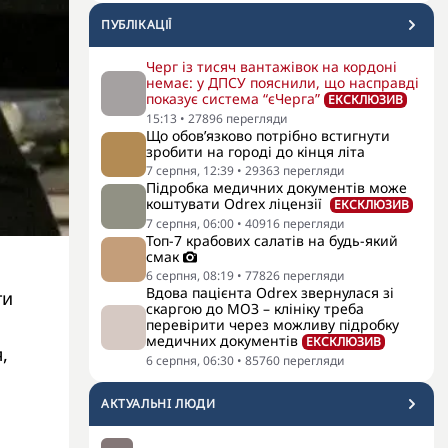
ПУБЛІКАЦІЇ
Черг із тисяч вантажівок на кордоні
немає: у ДПСУ пояснили, що насправді
показує система “єЧерга”
ЕКСКЛЮЗИВ
15:13
•
27896
перегляди
Що обов’язково потрібно встигнути
зробити на городі до кінця літа
7 серпня, 12:39
•
29363
перегляди
Підробка медичних документів може
коштувати Odrex ліцензії
ЕКСКЛЮЗИВ
7 серпня, 06:00
•
40916
перегляди
Топ-7 крабових салатів на будь-який
смак
6 серпня, 08:19
•
77826
перегляди
Вдова пацієнта Odrex звернулася зі
ти
скаргою до МОЗ – клініку треба
перевірити через можливу підробку
медичних документів
ЕКСКЛЮЗИВ
,
6 серпня, 06:30
•
85760
перегляди
АКТУАЛЬНI ЛЮДИ