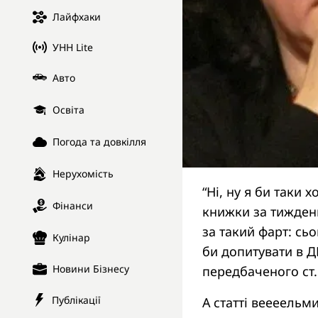
Лайфхаки
УНН Lite
Авто
Освіта
Погода та довкілля
Нерухомість
“Ні, ну я би таки 
Фінанси
книжки за тиждень
за такий фарт: сьо
Кулінар
би допитувати в 
Новини Бізнесу
передбаченого ст.
Публікації
А статті веееельми