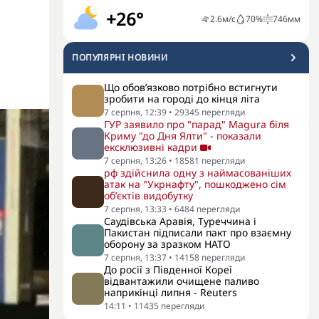
+26°
2.6
м/с
70
%
746
мм
ПОПУЛЯРНI НОВИНИ
Що обов’язково потрібно встигнути
зробити на городі до кінця літа
7 серпня, 12:39
•
29345
перегляди
ГУР заявило про "парад" Magura біля
Криму "до Дня Ялти" - показали
ексклюзивні кадри
7 серпня, 13:26
•
18581
перегляди
рф здійснила одну з наймасованіших
атак на "Укрнафту", пошкоджено сім
об’єктів видобутку
7 серпня, 13:33
•
6484
перегляди
Саудівська Аравія, Туреччина і
Пакистан підписали пакт про взаємну
оборону за зразком НАТО
7 серпня, 13:37
•
14158
перегляди
До росії з Південної Кореї
відвантажили очищене паливо
наприкінці липня - Reuters
14:11
•
11435
перегляди