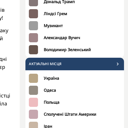
Дональд Трамп
ів
Ліндсі Грем
у!
Музикант
таку
ій
Александар Вучич
Володимир Зеленський
дні
АКТУАЛЬНІ МІСЦЯ
єр
Україна
Одеса
істці
Польща
іла
Сполучені Штати Америки
Іран