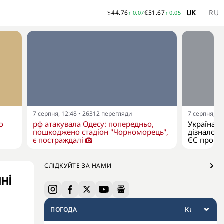
UK
RU
$
44.76
€
51.67
↑
0.07
↑
0.05
7 серпня, 12:48
•
26312
перегляди
7 серпня, 11
о
рф атакувала Одесу: попередньо,
Україна я
пошкоджено стадіон "Чорноморець",
дізналося
є постраждалі
ЄС про р
СЛІДКУЙТЕ ЗА НАМИ
ні
ПОГОДА