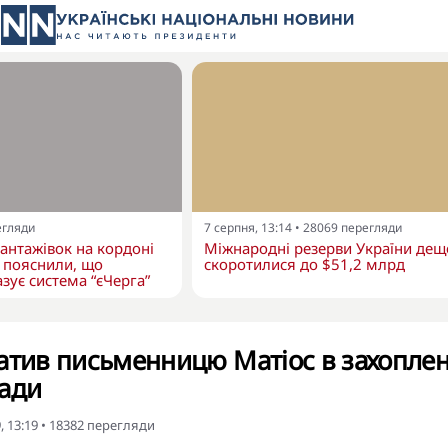
егляди
7 серпня, 13:14
•
28069
перегляди
вантажівок на кордоні
Міжнародні резерви України дещ
 пояснили, що
скоротилися до $51,2 млрд
зує система “єЧерга”
атив письменницю Матіос в захоплен
лади
, 13:19
•
18382
перегляди