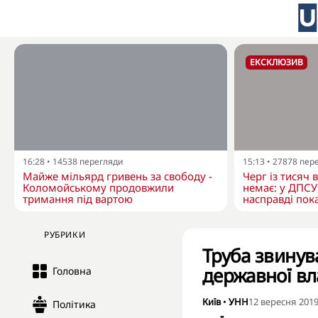
ЕКСКЛЮЗИВ
16:28
•
14538
перегляди
15:13
•
27878
пер
Майже мільярд гривень за свободу -
Черг із тисяч 
Коломойському продовжили
немає: у ДПСУ
тримання під вартою
насправді пока
РУБРИКИ
Труба звинув
державної в
Головна
Київ
•
УНН
12 вересня 2019
Політика