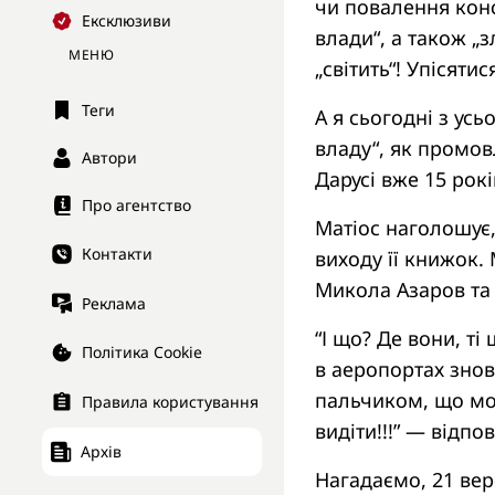
чи повалення кон
Ексклюзиви
влади“, а також „
МЕНЮ
„світить“! Упісяти
Теги
А я сьогодні з усь
владу“, як промов
Автори
Дарусі вже 15 рок
Про агентство
Матіос наголошує,
Контакти
виходу її книжок.
Микола Азаров та 
Реклама
“І що? Де вони, т
Політика Cookie
в аеропортах знову
пальчиком, що мож
Правила користування
видіти!!!” — відпо
Архів
Нагадаємо, 21 вер