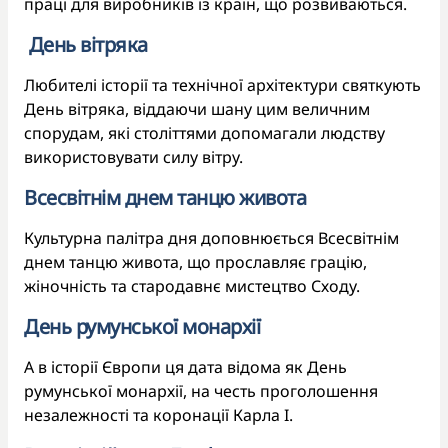
праці для виробників із країн, що розвиваються.
День вітряка
Любителі історії та технічної архітектури святкують
День вітряка, віддаючи шану цим величним
спорудам, які століттями допомагали людству
використовувати силу вітру.
Всесвітнім днем танцю живота
Культурна палітра дня доповнюється Всесвітнім
днем танцю живота, що прославляє грацію,
жіночність та стародавнє мистецтво Сходу.
День румунської монархії
А в історії Європи ця дата відома як День
румунської монархії, на честь проголошення
незалежності та коронації Карла I.