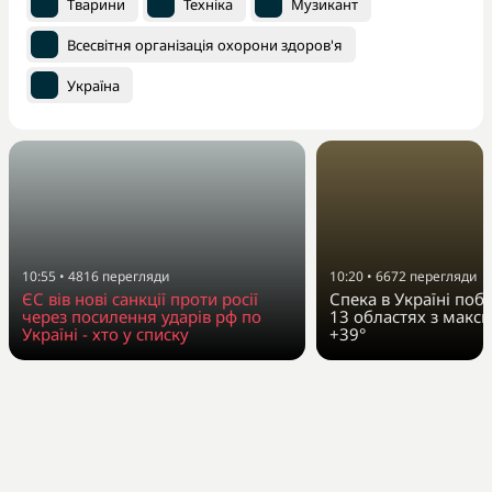
Тварини
Техніка
Музикант
Всесвітня організація охорони здоров'я
Україна
10:55
•
4816
перегляди
10:20
•
6672
перегляди
ЄС вів нові санкції проти росії
Спека в Україні поб
через посилення ударів рф по
13 областях з макс
Україні - хто у списку
+39°