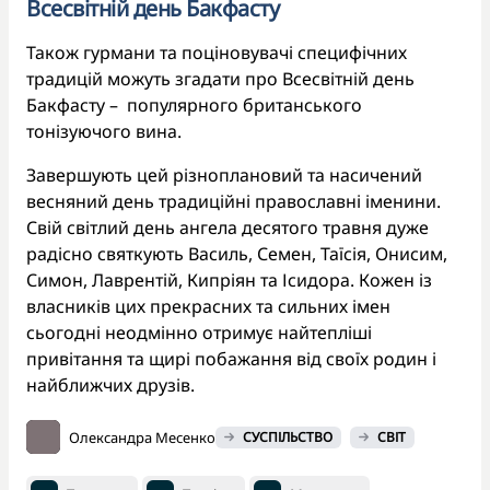
Всесвітній день Бакфасту
Також гурмани та поціновувачі специфічних
традицій можуть згадати про Всесвітній день
Бакфасту – популярного британського
тонізуючого вина.
Завершують цей різноплановий та насичений
весняний день традиційні православні іменини.
Свій світлий день ангела десятого травня дуже
радісно святкують Василь, Семен, Таїсія, Онисим,
Симон, Лаврентій, Кипріян та Ісидора. Кожен із
власників цих прекрасних та сильних імен
сьогодні неодмінно отримує найтепліші
привітання та щирі побажання від своїх родин і
найближчих друзів.
Олександра Месенко
СУСПІЛЬСТВО
СВІТ