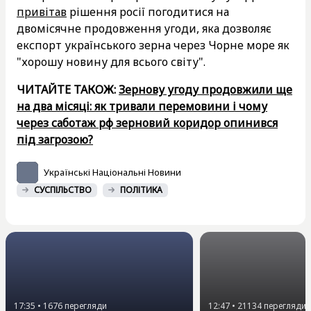
привітав
рішення росії погодитися на
двомісячне продовження угоди, яка дозволяє
експорт українського зерна через Чорне море як
"хорошу новину для всього світу".
ЧИТАЙТЕ ТАКОЖ:
Зернову угоду продовжили ще
на два місяці: як тривали перемовини і чому
через саботаж рф зерновий коридор опинився
під загрозою?
Українські Національні Новини
СУСПІЛЬСТВО
ПОЛІТИКА
17:35
•
1676
перегляди
12:47
•
21134
перегляди