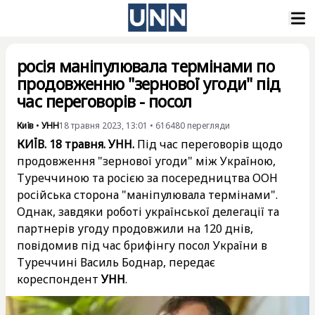
росія маніпулювала термінами по
продовженню "зернової угоди" під
час переговорів - посол
Київ
•
УНН
18 травня 2023, 13:01
•
616480
перегляди
КИЇВ. 18 травня. УНН.
Під час переговорів щодо
продовження "зернової угоди" між Україною,
Туреччиною та росією за посередництва ООН
російська сторона "маніпулювала термінами".
Однак, завдяки роботі української делегації та
партнерів угоду продовжили на 120 днів,
повідомив під час брифінгу посол України в
Туреччині Василь Боднар, передає
кореспондент
УНН
.