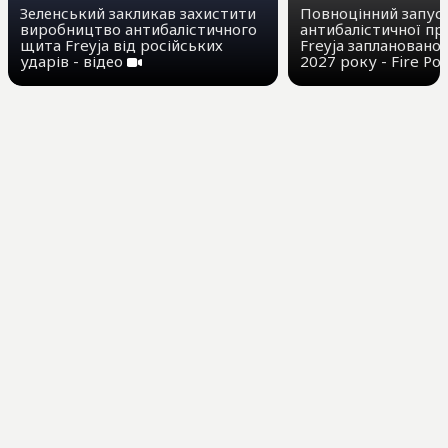
Зеленський закликав захистити
Повноцінний запус
виробництво антибалістичного
антибалістичної п
щита Freyja від російських
Freyja заплановано
ударів - відео
2027 року - Fire Po