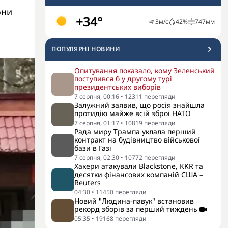
они
+34°
3
м/с
42
%
747
мм
ПОПУЛЯРНI НОВИНИ
Опитування показало, кому Зеленський
поступився б у другому турі
президентських виборів
7 серпня, 00:16
•
12311
перегляди
Залужний заявив, що росія знайшла
протидію майже всій зброї НАТО
7 серпня, 01:17
•
10819
перегляди
Рада миру Трампа уклала перший
контракт на будівництво військової
бази в Газі
7 серпня, 02:30
•
10772
перегляди
Хакери атакували Blackstone, KKR та
десятки фінансових компаній США –
Reuters
04:30
•
11450
перегляди
Новий "Людина-павук" встановив
рекорд зборів за перший тиждень
05:35
•
19168
перегляди