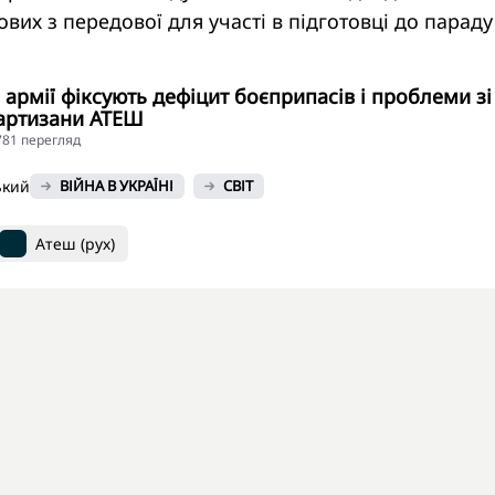
вих з передової для участі в підготовці до параду
й армії фіксують дефіцит боєприпасів і проблеми зі
партизани АТЕШ
3781 перегляд
ький
ВІЙНА В УКРАЇНІ
СВІТ
Атеш (рух)