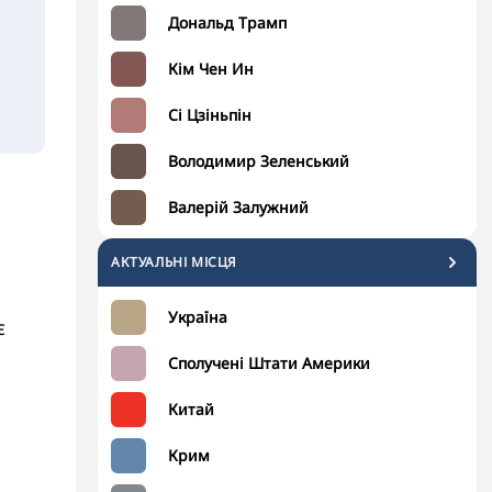
Дональд Трамп
Кім Чен Ин
Сі Цзіньпін
Володимир Зеленський
Валерій Залужний
АКТУАЛЬНІ МІСЦЯ
Україна
є
Сполучені Штати Америки
Китай
Крим