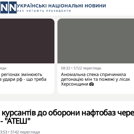
ляди
08:32
•
5722
перегляди
х регіонах змінюють
Аномальна спека спричинила
 удари рф - що треба
детонацію мін та пожежі у лісах
Херсонщини
є курсантів до оборони нафтобаз чер
- "АТЕШ"
3:53
•
5142
перегляди