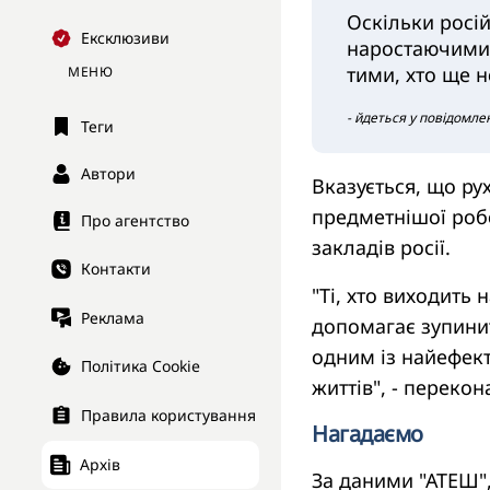
Оскільки росі
Ексклюзиви
наростаючими 
тими, хто ще 
МЕНЮ
- йдеться у повідомлен
Теги
Автори
Вказується, що ру
предметнішої робо
Про агентство
закладів росії.
Контакти
"Ті, хто виходить
Реклама
допомагає зупинит
одним із найефект
Політика Cookie
життів", - перекон
Правила користування
Нагадаємо
Архів
За даними "АТЕШ"