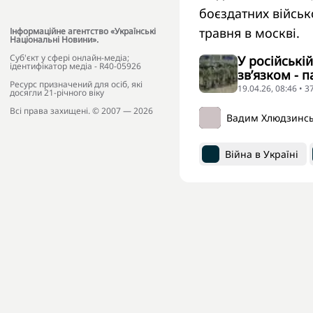
боєздатних військо
травня в москві.
Інформаційне агентство «Українські
Національні Новини».
Cуб'єкт у сфері онлайн-медіа;
У російські
ідентифікатор медіа - R40-05926
зв’язком - 
Ресурс призначений для осіб, які
19.04.26, 08:46 • 
досягли 21-річного віку
Всі права захищені. © 2007 — 2026
Вадим Хлюдзинс
Війна в Україні