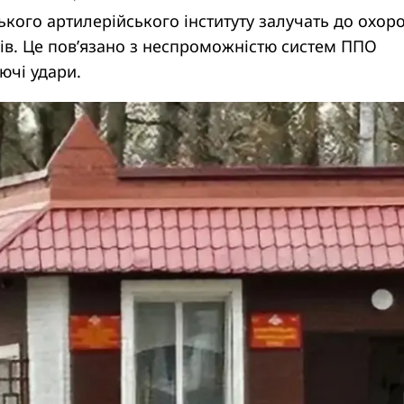
ького артилерійського інституту залучать до охор
ів. Це пов’язано з неспроможністю систем ППО
ючі удари.