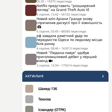
05:35
•
19375
перегляди
Netflix представить "розширений
погляд" на Grand Theft Auto VI
6 серпня, 13:42
•
56102
перегляди
Новий кліп Аріани Гранде знову
спричинив дискусії про її зовнішність
6 серпня, 03:45
•
88580
перегляди
рф завдала ракетний удар по
передмістю Одеси по людному місцю
біля ринку
4 серпня, 08:46
•
163013
перегляди
Новий "Людина-павук" здобув
приголомшливий дебют у перший
вікенд
3 серпня, 13:34
•
175014
перегляди
АКТУАЛЬНЕ
Шахед-136
Техніка
Іскандер (ОТРК)