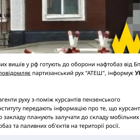
вих вишів у рф готують до оборони нафтобаз від Б
повідомляє
партизанський рух "АТЕШ", інформує
У
агенти руху з-поміж курсантів пензенського
нституту передають інформацію про те, що курсант
 закладу планують залучати до складу мобільних
аз та паливних об'єктів на території росії.