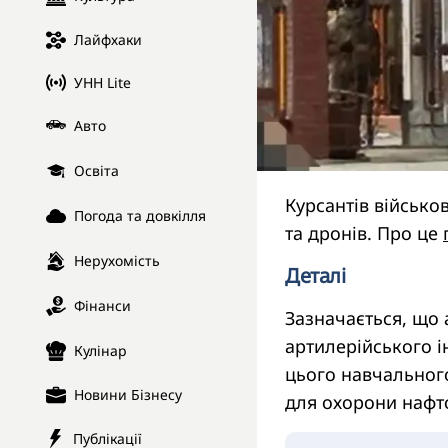
Лайфхаки
УНН Lite
Авто
Освіта
Курсантів військо
Погода та довкілля
та дронів. Про це
Нерухомість
Деталі
Фінанси
Зазначається, що 
артилерійського і
Кулінар
цього навчального
Новини Бізнесу
для охорони нафтоб
Публікації