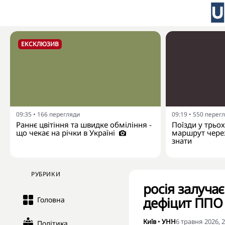
ЕКСКЛЮЗИВ
09:35
•
166
перегляди
09:19
•
550
перег
Раннє цвітіння та швидке обміління -
Поїзди у трьо
що чекає на річки в Україні
маршрут через
знати
РУБРИКИ
росія залуча
дефіцит ППО 
Головна
Київ
•
УНН
6 травня 2026, 2
Політика