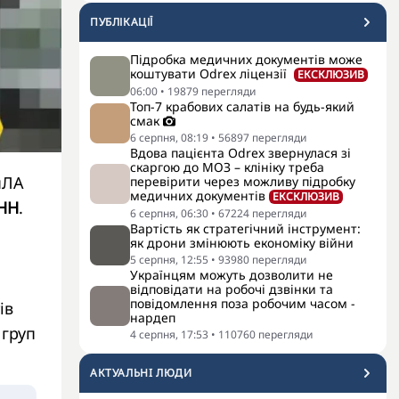
ПУБЛІКАЦІЇ
Підробка медичних документів може
коштувати Odrex ліцензії
ЕКСКЛЮЗИВ
06:00
•
19879
перегляди
Топ-7 крабових салатів на будь-який
смак
6 серпня, 08:19
•
56897
перегляди
Вдова пацієнта Odrex звернулася зі
скаргою до МОЗ – клініку треба
пЛА
перевірити через можливу підробку
медичних документів
ЕКСКЛЮЗИВ
НН
.
6 серпня, 06:30
•
67224
перегляди
Вартість як стратегічний інструмент:
як дрони змінюють економіку війни
5 серпня, 12:55
•
93980
перегляди
Українцям можуть дозволити не
відповідати на робочі дзвінки та
повідомлення поза робочим часом -
ів
нардеп
 груп
4 серпня, 17:53
•
110760
перегляди
АКТУАЛЬНI ЛЮДИ