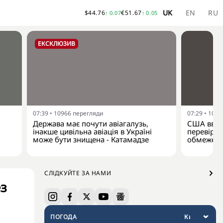
UK
EN
RU
$
44.76
€
51.67
↑
0.07
↑
0.05
ЕКСКЛЮЗИВ
07:39
•
10966
перегляди
07:29
•
1030
Держава має почути авіагалузь,
США вваж
інакше цивільна авіація в Україні
перевірит
може бути знищена - Катамадзе
обмежени
СЛІДКУЙТЕ ЗА НАМИ
ез
ПОГОДА