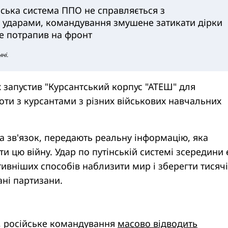
йська система ППО не справляється з
ударами, командування змушене затикати дірки
не потрапив на фронт
ні.
х запустив "Курсантський корпус "АТЕШ" для
ти з курсантами з різних військових навчальних
 на зв'язок, передають реальну інформацію, яка
и цю війну. Удар по путінській системі зсередини 
ивніших способів наблизити мир і зберегти тисячі
ані партизани.
, російське командування
масово відводить