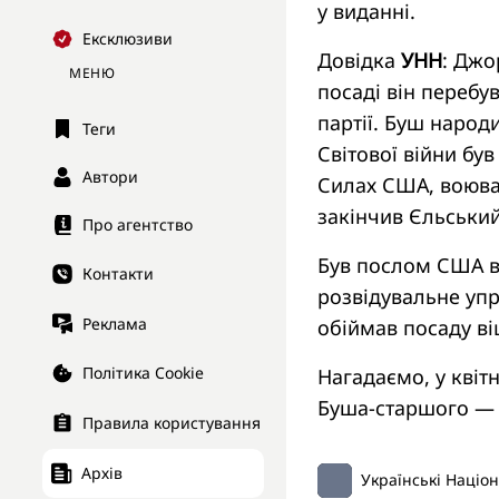
у виданні.
Ексклюзиви
Довідка
УНН
:
Джор
МЕНЮ
посаді він перебув
партії. Буш народи
Теги
Світової війни б
Автори
Силах США, воював
закінчив Єльський
Про агентство
Був послом США в 
Контакти
розвідувальне уп
Реклама
обіймав посаду ві
Політика Cookie
Нагадаємо, у квіт
Буша-старшого — Б
Правила користування
Архів
Українські Націо