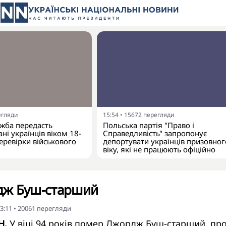
егляди
15:54
•
15672
перегляди
жба передасть
Польська партія "Право і
ні українців віком 18-
Справедливість" запропонує
еревірки військового
депортувати українців призовног
віку, які не працюють офіційно
дж Буш-старший
3:11
•
20061
перегляди
Н.
У віці 94 років помер Джордж Буш-старший, про