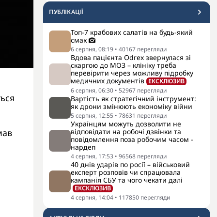
ПУБЛІКАЦІЇ
Топ-7 крабових салатів на будь-який
смак
6 серпня, 08:19
•
40167
перегляди
Вдова пацієнта Odrex звернулася зі
скаргою до МОЗ – клініку треба
перевірити через можливу підробку
медичних документів
ЕКСКЛЮЗИВ
6 серпня, 06:30
•
52967
перегляди
ться
Вартість як стратегічний інструмент:
як дрони змінюють економіку війни
5 серпня, 12:55
•
78631
перегляди
Українцям можуть дозволити не
мав
відповідати на робочі дзвінки та
повідомлення поза робочим часом -
нардеп
4 серпня, 17:53
•
96568
перегляди
40 днів ударів по росії – військовий
експерт розповів чи спрацювала
кампанія СБУ та чого чекати далі
ЕКСКЛЮЗИВ
4 серпня, 14:04
•
117850
перегляди