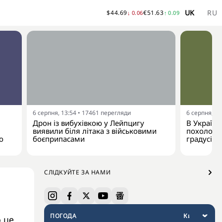
UK
RU
$
44.69
€
51.63
↓
0.06
↑
0.09
6 серпня, 13:54
•
17461
перегляди
6 серпня, 13
Дрон із вибухівкою у Лейпцигу
В Україну
виявили біля літака з військовими
похолодан
о
боєприпасами
градусів
СЛІДКУЙТЕ ЗА НАМИ
ПОГОДА
 це