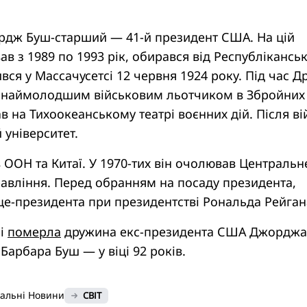
дж Буш-старший — 41-й президент США. На цій
ав з 1989 по 1993 рік, обирався від Республіканськ
вся у Массачусетсі 12 червня 1924 року. Під час Др
ув наймолодшим військовим льотчиком в Збройних
 на Тихоокеанському театрі воєнних дій. Після ві
 університет.
ООН та Китаї. У 1970-тих він очолював Центральн
равління. Перед обранням на посаду президента,
це-президента при президентстві Рональда Рейган
ні
померла
дружина екс-президента США Джорджа
арбара Буш — у віці 92 років.
нальні Новини
СВІТ