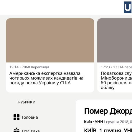
19:14
•
7060
перегляди
17:23
•
13314
пер
Американська експертка назвала
Податкова слу
чотирьох можливих кандидатів на
Міноборони да
посаду посла України у США
60 років для п
обліку
РУБРИКИ
Помер Джор
Головна
Київ
•
УНН
1 грудня 2018, 0
КИЇВ. 1 грудня. УН
Політика