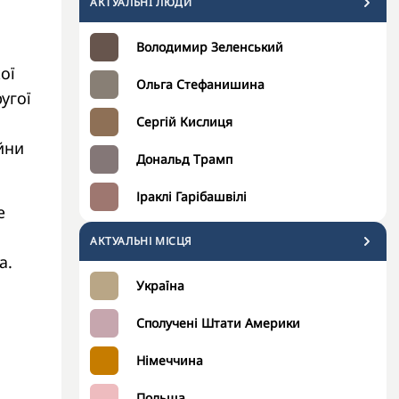
АКТУАЛЬНI ЛЮДИ
Володимир Зеленський
ої
Ольга Стефанишина
угої
Сергій Кислиця
йни
Дональд Трамп
Іраклі Гарібашвілі
е
АКТУАЛЬНІ МІСЦЯ
а.
Україна
Сполучені Штати Америки
Німеччина
Польща