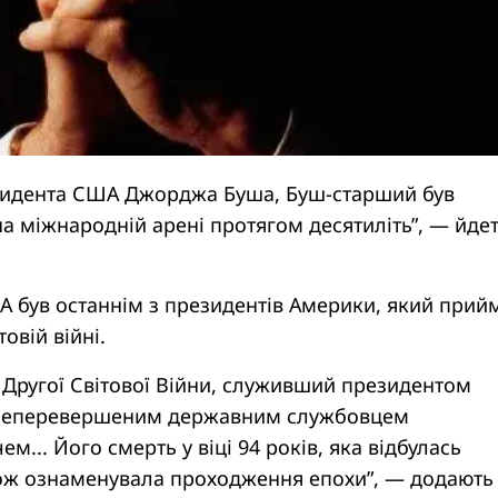
езидента США Джорджа Буша, Буш-старший був
 міжнародній арені протягом десятиліть”, — йде
А був останнім з президентів Америки, який прий
товій війні.
 Другої Світової Війни, служивший президентом
в неперевершеним державним службовцем
м... Його смерть у віці 94 років, яка відбулась
кож ознаменувала проходження епохи”, — додають