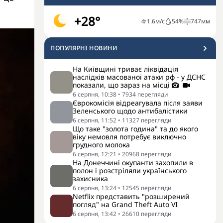
+28°
1.6
м/с
54
%
747
мм
ПОПУЛЯРНI НОВИНИ
На Київщині триває ліквідація
наслідків масованої атаки рф - у ДСНС
показали, що зараз на місці
6 серпня, 10:38
•
7934
перегляди
Єврокомісія відреагувала після заяви
Зеленського щодо антибалістики
6 серпня, 11:52
•
11327
перегляди
Що таке "золота година" та до якого
віку немовля потребує виключно
грудного молока
6 серпня, 12:21
•
20968
перегляди
На Донеччині окупанти захопили в
полон і розстріляли українського
захисника
6 серпня, 13:24
•
12545
перегляди
Netflix представить "розширений
погляд" на Grand Theft Auto VI
6 серпня, 13:42
•
26610
перегляди