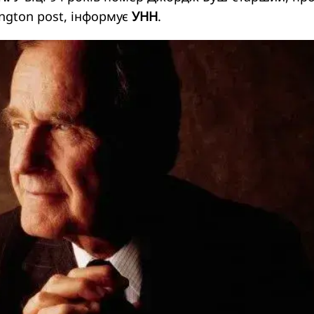
ngton post
, інформує
УНН
.