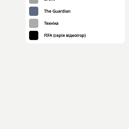
The Guardian
Техніка
FIFA (серія відеоігор)