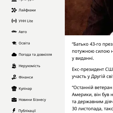
Лайфхаки
УНН Lite
Авто
Освіта
“Батько 43-го пр
потужною силою на
Погода та довкілля
у виданні.
Нерухомість
Екс-президент СШ
участь у Другій сві
Фінанси
“Останній ветеран
Кулінар
Америки, він бу
Новини Бізнесу
та державним діяче
30 листопада, та
Публікації