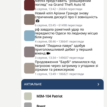
Netflix представить "розширений
погляд" на Grand Theft Auto VI
6 серпня, 13:42
•
26684
перегляди
Новий кліп Аріани Гранде знову
спричинив дискусії про її зовнішність
6 серпня, 03:45
•
61498
перегляди
рф завдала ракетний удар по
передмістю Одеси по людному місцю
біля ринку
4 серпня, 08:46
•
136641
перегляди
Новий "Людина-павук" здобув
приголомшливий дебют у перший
вікенд
3 серпня, 13:34
•
149607
перегляди
Продовження "Барбі" опинилося під
загрозою через затримку з угодами зі
зірками та режисеркою
1 серпня, 13:49
•
186821
перегляди
АКТУАЛЬНЕ
MIM-104 Patriot
Brent