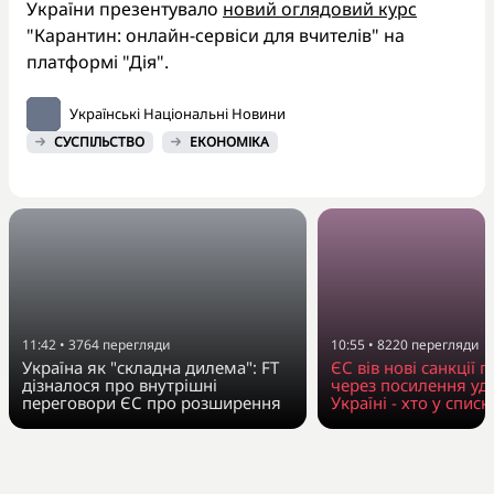
України презентувало
новий оглядовий курс
"Карантин: онлайн-сервіси для вчителів" на
платформі "Дія".
Українські Національні Новини
СУСПІЛЬСТВО
ЕКОНОМІКА
11:42
•
3764
перегляди
10:55
•
8220
перегляди
Україна як "складна дилема": FT
ЄС вів нові санкції п
дізналося про внутрішні
через посилення уда
переговори ЄС про розширення
Україні - хто у списк