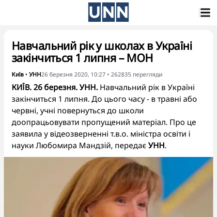
Навчальний рік у школах в Україні
закінчиться 1 липня – МОН
Київ
•
УНН
26 березня 2020, 10:27
•
262835
перегляди
КИЇВ. 26 березня. УНН.
Навчальний рік в Україні
закінчиться 1 липня. До цього часу - в травні або
червні, учні повернуться до школи
доопрацьовувати пропущений матеріал. Про це
заявила у відеозверненні т.в.о. міністра освіти і
науки Любомира Мандзій, передає
УНН
.