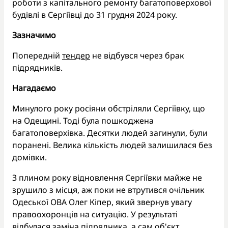
роботи з капітального ремонту багатоповерхової
будівлі в Сергіївці до 31 грудня 2024 року.
Зазначимо
Попередній
тендер
не відбувся через брак
підрядників.
Нагадаємо
Минулого року росіяни обстріляли Сергіївку, що
на Одещині. Тоді була пошкоджена
багатоповерхівка. Десятки людей загинули, були
поранені. Велика кількість людей залишилася без
домівки.
З плином року відновлення Сергіївки майже не
зрушило з місця, аж поки не втрутився очільник
Одеської ОВА Олег Кіпер, який звернув увагу
правоохоронців на ситуацію. У результаті
відбулася заміна підрядника, а сам об'єкт