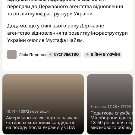
передали до Державного агентства відновлення
та розвитку інфраструктури України.
Додамо, що у січні цього року Державне
агентство відновлення та розвитку інфраструктури
України очолив Мустафа Найєм.
Лілія Подоляк
СУСПІЛЬСТВО
ВІЙНА В УКРАЇНІ
6 серпня, 17:23
•
17795
п
19:14
•
13072
перегляди
Податкова служба п
Американська експертка назвала
Міноборони дані укр
чотирьох можливих кандидатів
18-60 років для пер
на посаду посла України у США
військового обліку