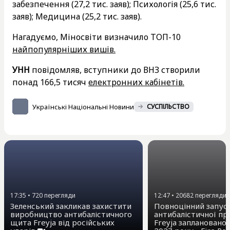
забезпечення (27,2 тис. заяв); Психологія (25,6 тис.
заяв); Медицина (25,2 тис. заяв).
Нагадуємо, Міносвіти визначило ТОП-10
найпопулярніших вишів.
УНН
повідомляв, вступники до ВНЗ створили
понад 166,5 тисяч
електронних кабінетів.
Українські Національні Новини
СУСПІЛЬСТВО
17:35
•
720
перегляди
12:47
•
20682
перегляди
Зеленський закликав захистити
Повноцінний запус
виробництво антибалістичного
антибалістичної п
щита Freyja від російських
Freyja заплановано