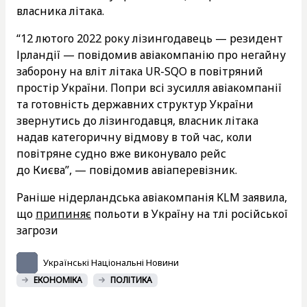
власника літака.
“12 лютого 2022 року лізингодавець — резидент
Ірландії — повідомив авіакомпанію про негайну
заборону на вліт літака UR-SQO в повітряний
простір України. Попри всі зусилля авіакомпанії
та готовність державних структур України
звернутись до лізингодавця, власник літака
надав категоричну відмову в той час, коли
повітряне судно вже виконувало рейс
до Києва”, — повідомив авіаперевізник.
Раніше нідерландська авіакомпанія KLM заявила,
що
припиняє
польоти в Україну на тлі російської
загрози
Українські Національні Новини
ЕКОНОМІКА
ПОЛІТИКА