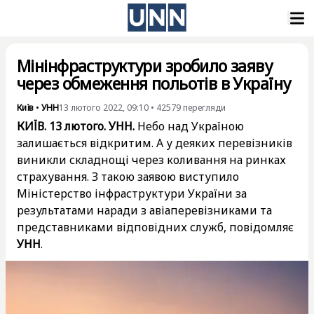
Мінінфраструктури зробило заяву
через обмеження польотів в Україну
Київ
•
УНН
13 лютого 2022, 09:10
•
42579
перегляди
КИЇВ. 13 лютого. УНН.
Небо над Україною
залишається відкритим. А у деяких перевізників
виникли складнощі через коливання на ринках
страхування. З такою заявою виступило
Міністерство інфраструктури України за
результатами наради з авіаперевізниками та
представниками відповідних служб, повідомляє
УНН
.