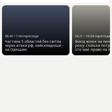
08:40
•
1164
перегляди
06:21
•
18238
перегляди
Частина 5 областей без світла
Вихід жінок на пенс
через атаки рф, найскладніше -
року: скільки потр
на Одещині
хто має право на пі