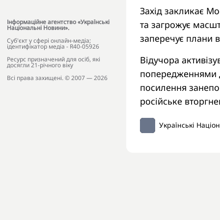
Захід закликає Мо
Інформаційне агентство «Українські
та загрожує масшт
Національні Новини».
заперечує плани 
Cуб'єкт у сфері онлайн-медіа;
ідентифікатор медіа - R40-05926
Відучора активізу
Ресурс призначений для осіб, які
досягли 21-річного віку
попередженнями дл
Всі права захищені. © 2007 — 2026
посилення занепо
російське вторгнен
Українські Націо