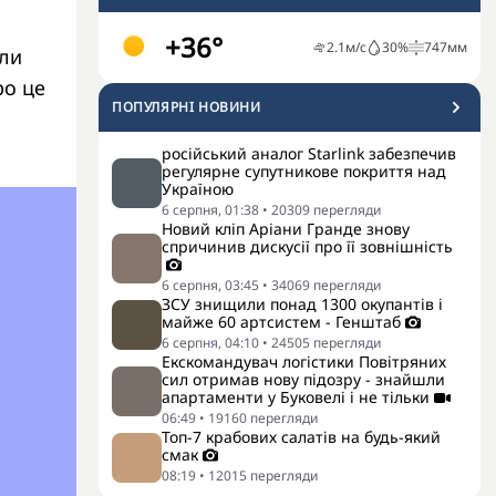
+36°
2.1
м/с
30
%
747
мм
али
ро це
ПОПУЛЯРНI НОВИНИ
російський аналог Starlink забезпечив
регулярне супутникове покриття над
Україною
6 серпня, 01:38
•
20309
перегляди
Новий кліп Аріани Гранде знову
спричинив дискусії про її зовнішність
6 серпня, 03:45
•
34069
перегляди
ЗСУ знищили понад 1300 окупантів і
майже 60 артсистем - Генштаб
6 серпня, 04:10
•
24505
перегляди
Екскомандувач логістики Повітряних
сил отримав нову підозру - знайшли
апартаменти у Буковелі і не тільки
06:49
•
19160
перегляди
Топ-7 крабових салатів на будь-який
смак
08:19
•
12015
перегляди