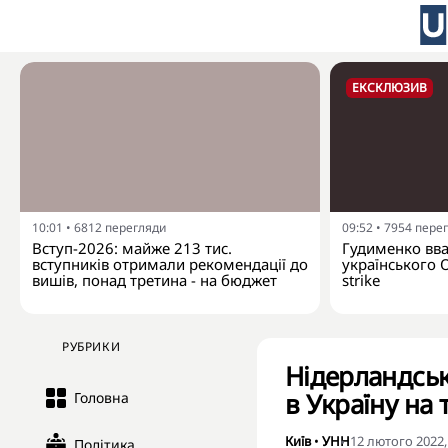
ЕКСКЛЮЗИВ
10:01
•
6812
перегляди
09:52
•
7954
пере
Вступ-2026: майже 213 тис.
Гудименко вваж
вступників отримали рекомендації до
українського 
вишів, понад третина - на бюджет
strike
РУБРИКИ
Нідерландськ
в Україну на 
Головна
Київ
•
УНН
12 лютого 2022,
Політика