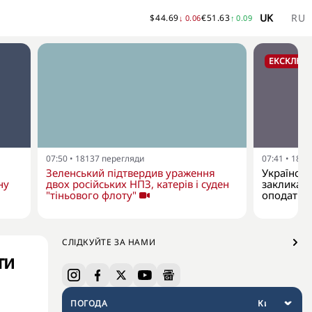
UK
RU
$
44.69
€
51.63
↓
0.06
↑
0.09
ЕКСКЛЮЗ
07:50
•
18137
перегляди
07:41
•
1869
Зеленський підтвердив ураження
Українськ
ну
двох російських НПЗ, катерів і суден
закликає 
"тіньового флоту"
оподаткув
СЛІДКУЙТЕ ЗА НАМИ
ти
ПОГОДА