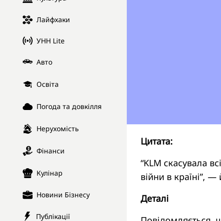
Лайфхаки
УНН Lite
Авто
Освіта
Погода та довкілля
Нерухомість
Цитата:
Фінанси
“KLM скасувала вс
Кулінар
війни в країні”, —
Новини Бізнесу
Деталі
Публікації
Повідомляється, щ