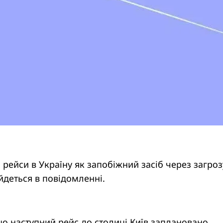
і рейси в Україну як запобіжний засіб через загроз
 йдеться в повідомленні.
о наступний рейс до столиці Київ заплановано