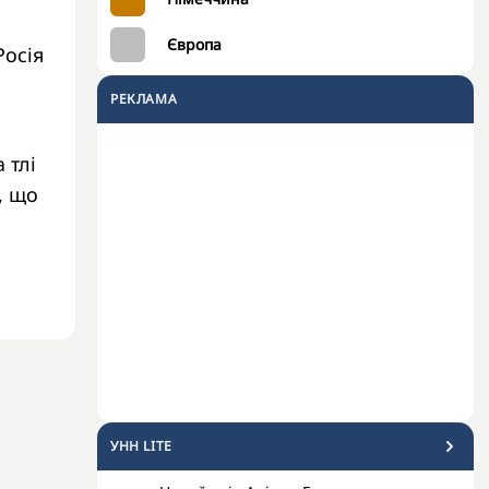
Європа
Росія
РЕКЛАМА
 тлі
, що
УНН LITE