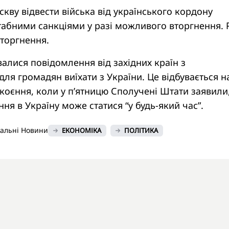
скву відвести війська від українського кордону
абними санкціями у разі можливого вторгнення. 
вторгнення.
валися повідомлення від західних країн з
я громадян виїхати з України. Це відбувається на
коєння, коли у п’ятницю Сполучені Штати заявили
ня в Україну може статися “у будь-який час”.
нальні Новини
ЕКОНОМІКА
ПОЛІТИКА