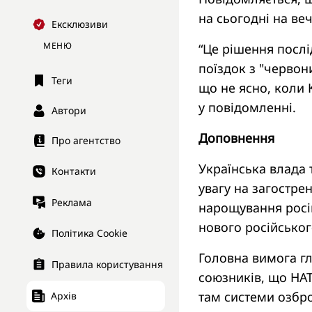
на сьогодні на ве
Ексклюзиви
МЕНЮ
“Це рішення посл
поїздок з "черво
Теги
що не ясно, коли 
у повідомленні.
Автори
Доповнення
Про агентство
Українська влада т
Контакти
увагу на загострен
Реклама
нарощування росі
нового російськог
Політика Cookie
Головна вимога гл
Правила користування
союзників, що НАТ
там системи озбро
Архів