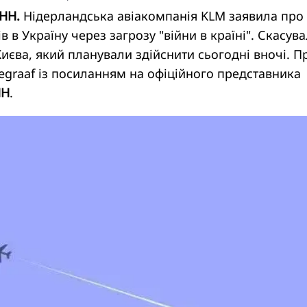
УНН.
Нідерландська авіакомпанія KLM заявила про
 в Україну через загрозу "війни в країні". Скасув
Києва, який планували здійснити сьогодні вночі. П
egraaf
із посиланням на офіційного представника
НН
.