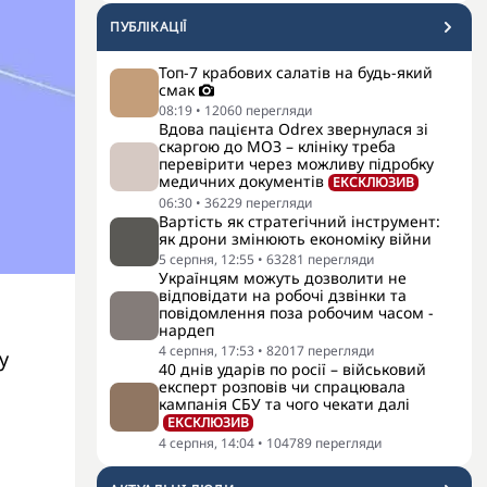
ПУБЛІКАЦІЇ
Топ-7 крабових салатів на будь-який
смак
08:19
•
12060
перегляди
Вдова пацієнта Odrex звернулася зі
скаргою до МОЗ – клініку треба
перевірити через можливу підробку
медичних документів
ЕКСКЛЮЗИВ
06:30
•
36229
перегляди
Вартість як стратегічний інструмент:
як дрони змінюють економіку війни
5 серпня, 12:55
•
63281
перегляди
Українцям можуть дозволити не
відповідати на робочі дзвінки та
повідомлення поза робочим часом -
нардеп
4 серпня, 17:53
•
82017
перегляди
у
40 днів ударів по росії – військовий
експерт розповів чи спрацювала
кампанія СБУ та чого чекати далі
ЕКСКЛЮЗИВ
4 серпня, 14:04
•
104789
перегляди