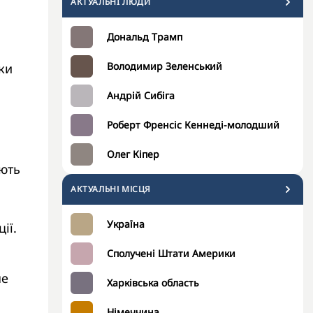
АКТУАЛЬНI ЛЮДИ
Дональд Трамп
Володимир Зеленський
ки
Андрій Сибіга
Роберт Френсіс Кеннеді-молодший
Олег Кіпер
ають
АКТУАЛЬНІ МІСЦЯ
Україна
ії.
Сполучені Штати Америки
не
Харківська область
Німеччина