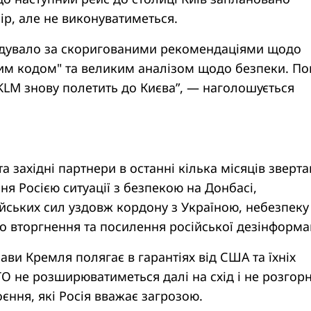
чір, але не виконуватиметься.
ідувало за скоригованими рекомендаціями щодо
ним кодом" та великим аналізом щодо безпеки. По
KLM знову полетить до Києва”, — наголошується
а західні партнери в останні кілька місяців зверт
ня Росією ситуації з безпекою на Донбасі,
йських сил уздовж кордону з Україною, небезпеку
о вторгнення та посилення російської дезінформац
ави Кремля полягає в гарантіях від США та їхніх
О не розширюватиметься далі на схід і не розгор
єння, які Росія вважає загрозою.