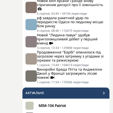
Новий кліп Аріани Гранде знову
спричинив дискусії про її зовнішність
6 серпня, 03:45
•
34106
перегляди
рф завдала ракетний удар по
передмістю Одеси по людному місцю
біля ринку
4 серпня, 08:46
•
116075
перегляди
Новий "Людина-павук" здобув
приголомшливий дебют у перший
вікенд
3 серпня, 13:34
•
129888
перегляди
Продовження "Барбі" опинилося під
загрозою через затримку з угодами зі
зірками та режисеркою
1 серпня, 13:49
•
168619
перегляди
Виноробні Бреда Пітта та Анджеліни
Джолі у Франції загрожують лісові
пожежі
1 серпня, 11:54
•
176966
перегляди
АКТУАЛЬНЕ
MIM-104 Patriot