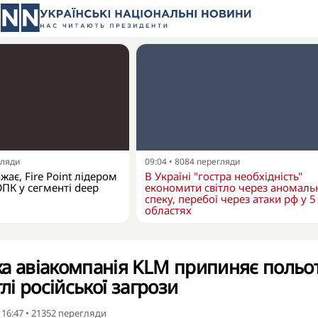
гляди
09:04
•
8084
перегляди
ає, Fire Point лідером
В Україні "гостра необхідність"
ОПК у сегменті deep
економити світло через аномаль
спеку, перебої через атаки рф у 5
областях
а авіакомпанія KLM припиняє польо
тлі російської загрози
 16:47
•
21352
перегляди