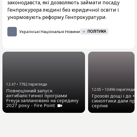
законодавста, які дозволяють займати посаду
Генпрокурора людині без юридичної освіти і
унормовують реформу Генпрокуратури.
Українські Національні Новини
ПОЛІТИКА
12:47
•
7782
перегляди
12:05
•
10496
перегляди
Повноцінний запуск
антибалістичної програми
Грозові дощі і до +3
Freyja заплановано на середину
синоптики дали про
2027 року - Fire Point
серпня