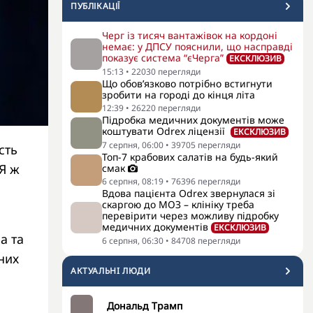
ПУБЛІКАЦІЇ
Черг із тисяч вантажівок на кордоні
немає: у ДПСУ пояснили, що насправді
показує система “єЧерга”
ЕКСКЛЮЗИВ
15:13
•
22030
перегляди
Що обов’язково потрібно встигнути
зробити на городі до кінця літа
12:39
•
26220
перегляди
Підробка медичних документів може
коштувати Odrex ліцензії
ЕКСКЛЮЗИВ
7 серпня, 06:00
•
39705
перегляди
сть
Топ-7 крабових салатів на будь-який
 Я ж
смак
6 серпня, 08:19
•
76396
перегляди
Вдова пацієнта Odrex звернулася зі
скаргою до МОЗ – клініку треба
перевірити через можливу підробку
медичних документів
ЕКСКЛЮЗИВ
а та
6 серпня, 06:30
•
84708
перегляди
них
АКТУАЛЬНI ЛЮДИ
Дональд Трамп