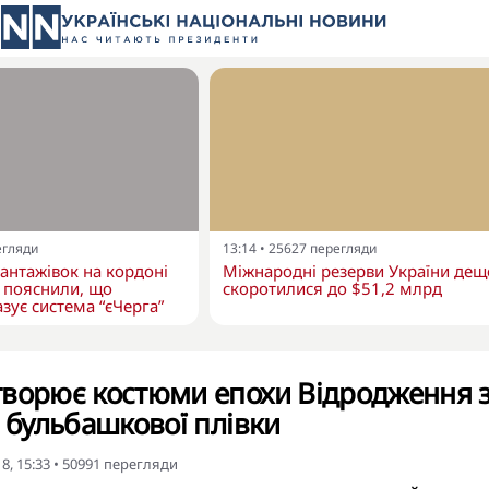
егляди
13:14
•
25627
перегляди
вантажівок на кордоні
Міжнародні резерви України дещ
 пояснили, що
скоротилися до $51,2 млрд
зує система “єЧерга”
творює костюми епохи Відродження 
а бульбашкової плівки
8, 15:33
•
50991
перегляди