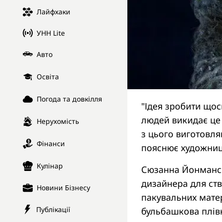
Лайфхаки
УНН Lite
Авто
Освіта
Погода та довкілля
"Ідея зробити щос
людей викидає це (
Нерухомість
з цього виготовляю
Фінанси
пояснює художниц
Кулінар
Сюзанна Йонманс 
дизайнера для ст
Новини Бізнесу
пакувальних матер
Публікації
бульбашкова плів