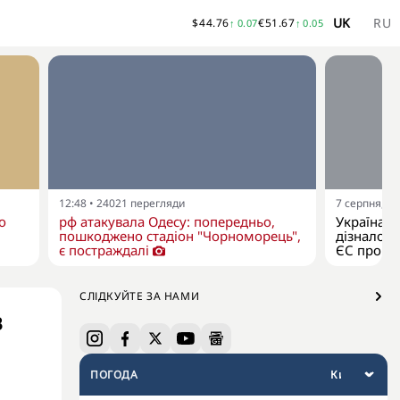
UK
RU
$
44.76
€
51.67
↑
0.07
↑
0.05
12:48
•
24021
перегляди
7 серпня, 11
о
рф атакувала Одесу: попередньо,
Україна я
пошкоджено стадіон "Чорноморець",
дізналося
є постраждалі
ЄС про р
СЛІДКУЙТЕ ЗА НАМИ
з
ПОГОДА