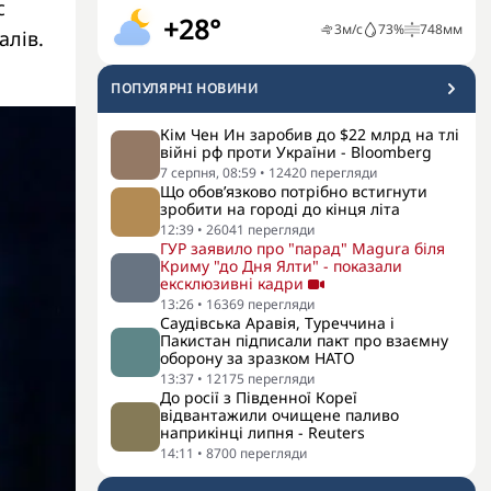
с
+28°
3
м/с
73
%
748
мм
алів.
ПОПУЛЯРНI НОВИНИ
Кім Чен Ин заробив до $22 млрд на тлі
війні рф проти України - Bloomberg
7 серпня, 08:59
•
12420
перегляди
Що обов’язково потрібно встигнути
зробити на городі до кінця літа
12:39
•
26041
перегляди
ГУР заявило про "парад" Magura біля
Криму "до Дня Ялти" - показали
ексклюзивні кадри
13:26
•
16369
перегляди
Саудівська Аравія, Туреччина і
Пакистан підписали пакт про взаємну
оборону за зразком НАТО
13:37
•
12175
перегляди
До росії з Південної Кореї
відвантажили очищене паливо
наприкінці липня - Reuters
14:11
•
8700
перегляди