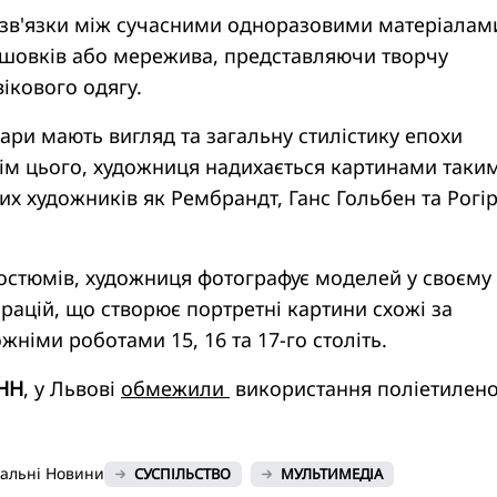
зв'язки між сучасними одноразовими матеріалам
 шовків або мережива, представляючи творчу
ікового одягу.
ари мають вигляд та загальну стилістику епохи
ім цього, художниця надихається картинами таки
х художників як Рембрандт, Ганс Гольбен та Рогір
костюмів, художниця фотографує моделей у своєму
орацій, що створює портретні картини схожі за
ожніми роботами 15, 16 та 17-го століть.
НН
, у Львові
обмежили
використання поліетилен
нальні Новини
СУСПІЛЬСТВО
МУЛЬТИМЕДІА