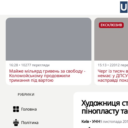
ЕКСКЛЮЗИВ
16:28
•
10277
перегляди
15:13
•
22012
пер
Майже мільярд гривень за свободу -
Черг із тисяч 
Коломойському продовжили
немає: у ДПСУ
тримання під вартою
насправді пока
РУБРИКИ
Художниця с
пінопласту т
Головна
Київ
•
УНН
9 листопада 201
Політика