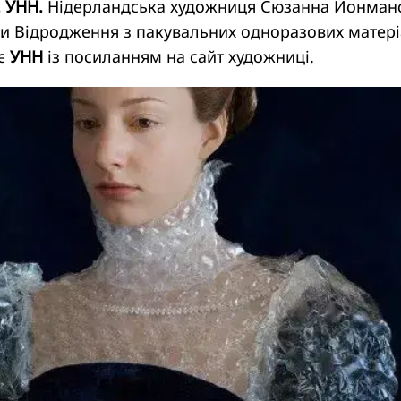
. УНН.
Нідерландська художниця Сюзанна Йонман
и Відродження з пакувальних одноразових матері
яє
УНН
із посиланням на сайт
художниці
.