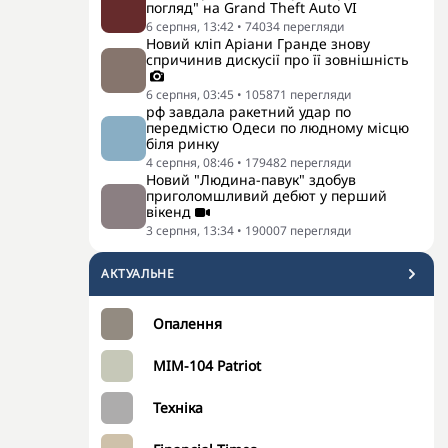
погляд" на Grand Theft Auto VI
6 серпня, 13:42
•
74034
перегляди
Новий кліп Аріани Гранде знову
спричинив дискусії про її зовнішність
6 серпня, 03:45
•
105871
перегляди
рф завдала ракетний удар по
передмістю Одеси по людному місцю
біля ринку
4 серпня, 08:46
•
179482
перегляди
Новий "Людина-павук" здобув
приголомшливий дебют у перший
вікенд
3 серпня, 13:34
•
190007
перегляди
АКТУАЛЬНЕ
Опалення
MIM-104 Patriot
Техніка