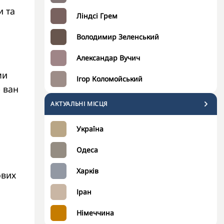
и та
Ліндсі Грем
Володимир Зеленський
Александар Вучич
ми
Ігор Коломойський
 ван
АКТУАЛЬНІ МІСЦЯ
Україна
Одеса
Харків
ових
Іран
Німеччина