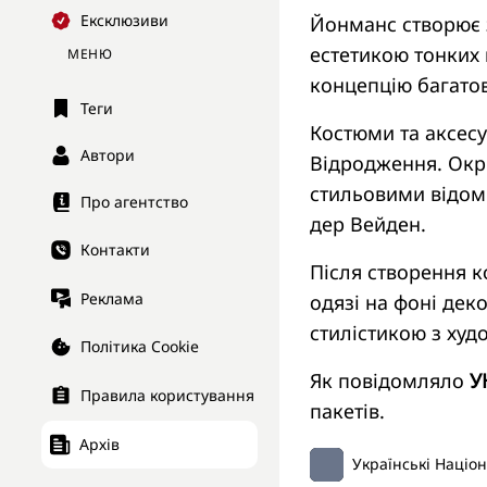
Ексклюзиви
Йонманс створює 
естетикою тонких
МЕНЮ
концепцію багатов
Теги
Костюми та аксесу
Автори
Відродження. Окр
стильовими відоми
Про агентство
дер Вейден.
Контакти
Після створення 
Реклама
одязі на фоні дек
стилістикою з худ
Політика Cookie
Як повідомляло
У
Правила користування
пакетів.
Архів
Українські Націо