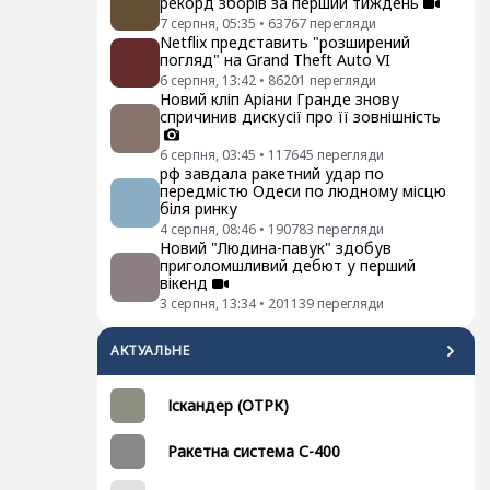
рекорд зборів за перший тиждень
7 серпня, 05:35
•
63767
перегляди
Netflix представить "розширений
погляд" на Grand Theft Auto VI
6 серпня, 13:42
•
86201
перегляди
Новий кліп Аріани Гранде знову
спричинив дискусії про її зовнішність
6 серпня, 03:45
•
117645
перегляди
рф завдала ракетний удар по
передмістю Одеси по людному місцю
біля ринку
4 серпня, 08:46
•
190783
перегляди
Новий "Людина-павук" здобув
приголомшливий дебют у перший
вікенд
3 серпня, 13:34
•
201139
перегляди
АКТУАЛЬНЕ
Іскандер (ОТРК)
Ракетна система С-400