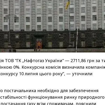
я ТОВ “ГК „Нафтогаз України“ — 2711,86 грн за т
цінкою 0%. Конкурсна комісія визначила компані
конкурсу 10 липня цього року”, — уточнили
о постачальника необхідно для забезпечення
і стабільності функціонування ринку природного
 постачання газу всім споживачам, пояснили