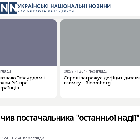
егляди
08:59
•
12044
перегляди
азвало "абсурдом і
Європі загрожує дефіцит дизеля
аяви PiS про
взимку - Bloomberg
країнців
чив постачальника "останньої надії"
20:24
•
16148
перегляди