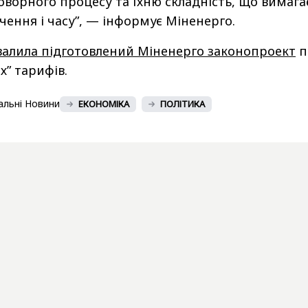
ворного процесу та їхню складність, що вимага
чення і часу”, — інформує Міненерго.
валила підготовлений Міненерго законопроект
п
х” тарифів.
альні Новини
ЕКОНОМІКА
ПОЛІТИКА