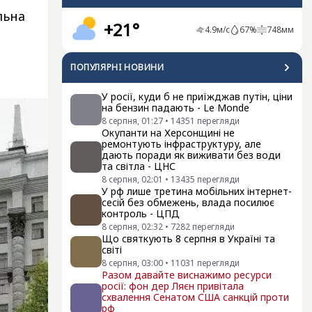
льна
+21°
4.9
м/с
67
%
748
мм
ПОПУЛЯРНI НОВИНИ
У росії, куди б не приїжджав путін, ціни
на бензин падають - Le Monde
8 серпня, 01:27
•
14351
перегляди
Окупанти на Херсонщині не
ремонтують інфраструктуру, але
дають поради як виживати без води
та світла - ЦНС
8 серпня, 02:01
•
13435
перегляди
У рф лише третина мобільних інтернет-
сесій без обмежень, влада посилює
контроль - ЦПД
8 серпня, 02:32
•
7282
перегляди
Що святкують 8 серпня в Україні та
світі
8 серпня, 03:00
•
11031
перегляди
Разом давайте виснажимо ресурси
росії: фон дер Ляєн привітала
схвалення Сенатом США санкцій проти
рф