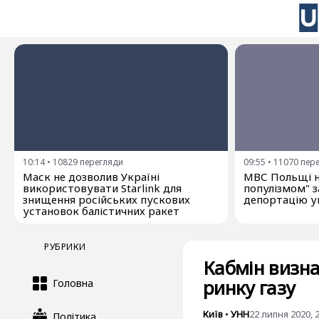
10:14
•
10829
перегляди
09:55
•
11070
пер
Маск не дозволив Україні
МВС Польщі н
використовувати Starlink для
популізмом" з
знищення російських пускових
депортацію у
установок балістичних ракет
РУБРИКИ
Кабмін визна
ринку газу
Головна
Київ
•
УНН
22 липня 2020, 
Політика