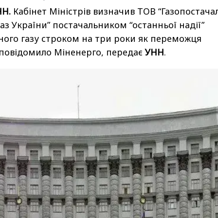
НН.
Кабінет Міністрів визначив ТОВ “Газопостача
аз України” постачальником “останньої надії”
ого газу строком на три роки як переможця
 повідомило Міненерго, передає
УНН
.