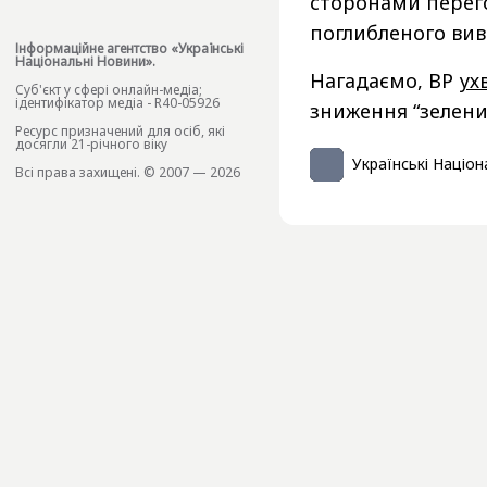
сторонами перего
поглибленого вив
Інформаційне агентство «Українські
Національні Новини».
Нагадаємо, ВР
ух
Cуб'єкт у сфері онлайн-медіа;
ідентифікатор медіа - R40-05926
зниження “зелени
Ресурс призначений для осіб, які
досягли 21-річного віку
Українські Націон
Всі права захищені. © 2007 — 2026