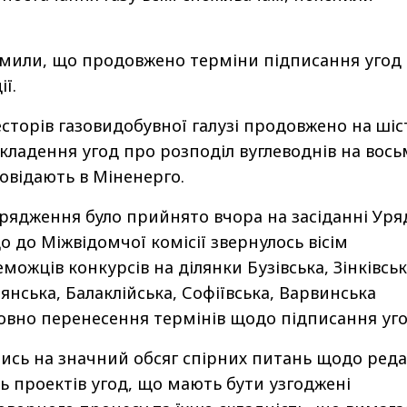
омили, що продовжено терміни підписання угод
ї.
есторів газовидобувної галузі продовжено на шіс
укладення угод про розподіл вуглеводнів на вос
повідають в Міненерго.
рядження було прийнято вчора на засіданні Уря
 що до Міжвідомчої комісії звернулось вісім
можців конкурсів на ділянки Бузівська, Зінківськ
тянська, Балаклійська, Софіївська, Варвинська
осовно перенесення термінів щодо підписання уго
лись на значний обсяг спірних питань щодо реда
 проектів угод, що мають бути узгоджені