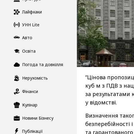
Лайфхаки
УНН Lite
Авто
Освіта
Погода та довкілля
“Цінова пропозиці
Нерухомість
куб м з ПДВ з на
Фінанси
за результатами 
у відомстві.
Кулінар
Визначення таког
Новини Бізнесу
безперебійності 
Публікації
та гарантованого