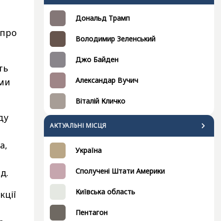
Дональд Трамп
 про
Володимир Зеленський
Джо Байден
ть
Александар Вучич
ьми
Віталій Кличко
ду
АКТУАЛЬНІ МІСЦЯ
а,
Україна
Сполучені Штати Америки
д.
Київська область
кції
Пентагон