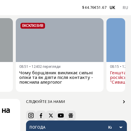
UK
RU
$
44.76
€
51.67
ЕКСКЛЮЗИВ
08:51
•
12402
перегляди
08:15
•
1250
Чому борщівник викликає сильні
Генштаб 
опіки та як діяти після контакту -
російськи
пояснила алерголог
"Сиваш"
СЛІДКУЙТЕ ЗА НАМИ
 на
ПОГОДА