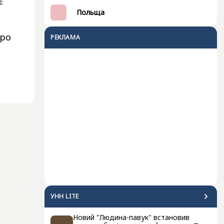
є
Польща
ро
РЕКЛАМА
УНН LITE
Новий "Людина-павук" встановив