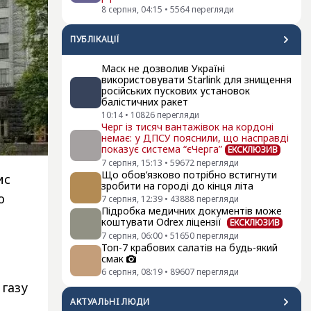
8 серпня, 04:15
•
5564
перегляди
ПУБЛІКАЦІЇ
Маск не дозволив Україні
використовувати Starlink для знищення
російських пускових установок
балістичних ракет
10:14
•
10826
перегляди
Черг із тисяч вантажівок на кордоні
немає: у ДПСУ пояснили, що насправді
показує система “єЧерга”
ЕКСКЛЮЗИВ
7 серпня, 15:13
•
59672
перегляди
Що обов’язково потрібно встигнути
ис
зробити на городі до кінця літа
ю
7 серпня, 12:39
•
43888
перегляди
Підробка медичних документів може
коштувати Odrex ліцензії
ЕКСКЛЮЗИВ
7 серпня, 06:00
•
51650
перегляди
Топ-7 крабових салатів на будь-який
смак
6 серпня, 08:19
•
89607
перегляди
 газу
АКТУАЛЬНI ЛЮДИ