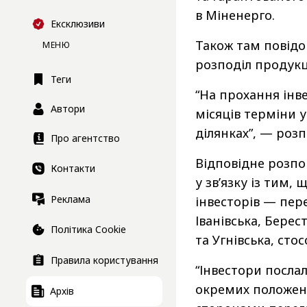
в Міненерго.
Ексклюзиви
Також там повід
МЕНЮ
розподіл продукці
Теги
“На прохання інв
Автори
місяців терміни 
ділянках”, — роз
Про агентство
Відповідне розпо
Контакти
у зв’язку із тим,
Реклама
інвесторів — пере
Іванівська, Берес
Політика Cookie
та Угнівська, ст
Правила користування
“Інвестори посла
окремих положень
Архів