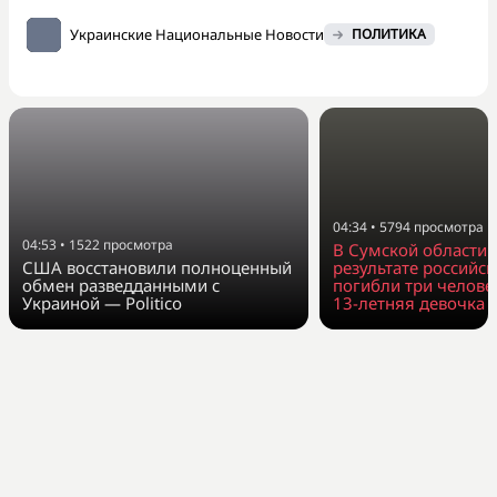
Украинские Национальные Новости
ПОЛИТИКА
04:34
•
5794
просмотра
04:53
•
1522
просмотра
В Сумской области з
США восстановили полноценный
результате российск
обмен разведданными с
погибли три человек
Украиной — Politico
13-летняя девочка